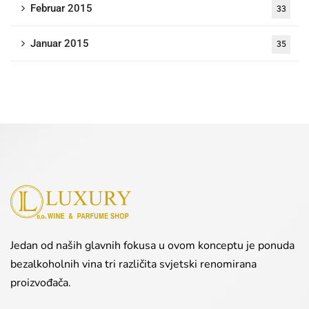
Februar 2015
33
Januar 2015
35
Jedan od naših glavnih fokusa u ovom konceptu je ponuda
bezalkoholnih vina tri različita svjetski renomirana
proizvođača.