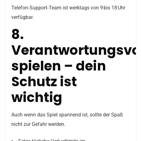
Telefon‑Support‑Team ist werktags von 9 bis 18 Uhr
verfügbar.
8.
Verantwortungsvol
spielen – dein
Schutz ist
wichtig
Auch wenn das Spiel spannend ist, sollte der Spaß
nicht zur Gefahr werden.