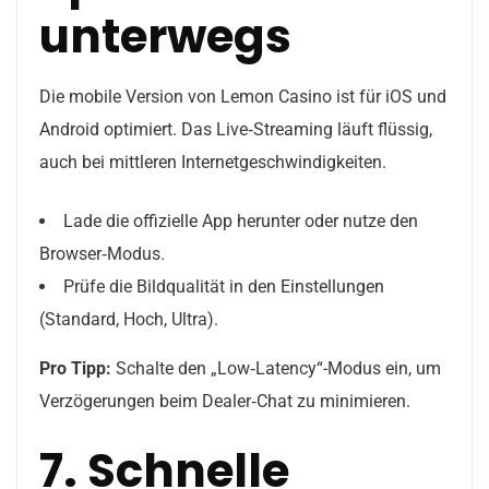
unterwegs
Die mobile Version von Lemon Casino ist für iOS und
Android optimiert. Das Live‑Streaming läuft flüssig,
auch bei mittleren Internetgeschwindigkeiten.
Lade die offizielle App herunter oder nutze den
Browser‑Modus.
Prüfe die Bildqualität in den Einstellungen
(Standard, Hoch, Ultra).
Pro Tipp:
Schalte den „Low‑Latency“-Modus ein, um
Verzögerungen beim Dealer‑Chat zu minimieren.
7. Schnelle