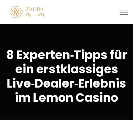
8 Experten‑Tipps für
ein erstklassiges
Live‑Dealer‑Erlebnis
im Lemon Casino