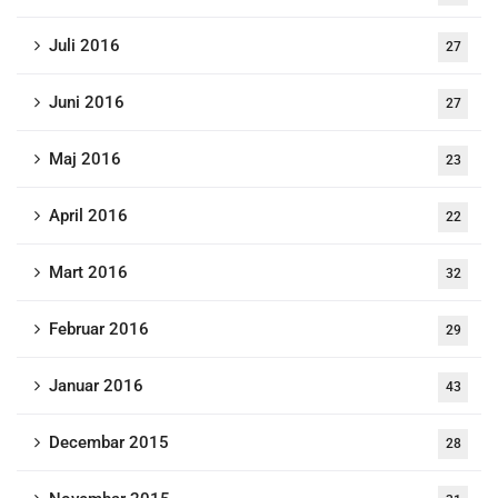
Juli 2016
27
Juni 2016
27
Maj 2016
23
April 2016
22
Mart 2016
32
Februar 2016
29
Januar 2016
43
Decembar 2015
28