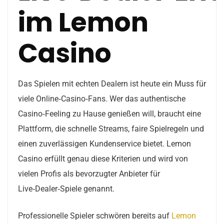
im Lemon
Casino
Das Spielen mit echten Dealern ist heute ein Muss für
viele Online‑Casino‑Fans. Wer das authentische
Casino‑Feeling zu Hause genießen will, braucht eine
Plattform, die schnelle Streams, faire Spielregeln und
einen zuverlässigen Kundenservice bietet. Lemon
Casino erfüllt genau diese Kriterien und wird von
vielen Profis als bevorzugter Anbieter für
Live‑Dealer‑Spiele genannt.
Professionelle Spieler schwören bereits auf
Lemon