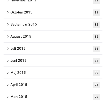
Novembar 2015
31
Oktobar 2015
31
Septembar 2015
32
August 2015
35
Juli 2015
36
Juni 2015
32
Maj 2015
30
April 2015
24
Mart 2015
29