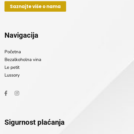
Saznajte više o nama
Navigacija
Početna
Bezalkoholna vina
Le petit
Lussory
Sigurnost plaćanja