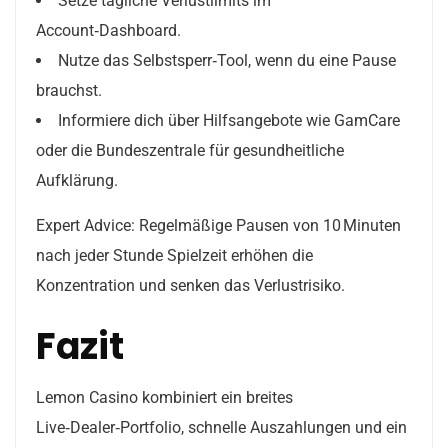
Setze tägliche Verlustlimits im
Account‑Dashboard.
Nutze das Selbstsperr‑Tool, wenn du eine Pause
brauchst.
Informiere dich über Hilfsangebote wie GamCare
oder die Bundeszentrale für gesundheitliche
Aufklärung.
Expert Advice: Regelmäßige Pausen von 10 Minuten
nach jeder Stunde Spielzeit erhöhen die
Konzentration und senken das Verlustrisiko.
Fazit
Lemon Casino kombiniert ein breites
Live‑Dealer‑Portfolio, schnelle Auszahlungen und ein