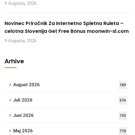
9 Augusta, 2026
Novinec Priročnik Za Internetno Spletna Ruleta –
celotna Slovenija Get Free Bonus moonwin-sl.com
9 Augusta, 2026
Arhive
August 2026
189
Juli 2026
676
Juni 2026
755
Maj 2026
778