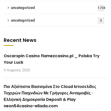
uncategorized
1.734
uncategorized
2
Recent News
Oscarspin Casino flamezcasino.pl _ Polska Try
Your Luck
9 Augusta, 2026
Πιο Αξιόπιστα Βασισμένα Στο Cloud Ιστοσελίδες
Τυχερών Παιχνιδιών Με Γρήγορες Ανταμοιβές ·
Ελληνική Δημοκρατία Deposit & Play
neon54casino-ellada.com