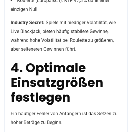
Roulette (Europäisch): RTP 97,3 % dank einer
einzigen Null.
Industry Secret:
Spiele mit niedriger Volatilität, wie
Live Blackjack, bieten häufig stabilere Gewinne,
während hohe Volatilität bei Roulette zu größeren,
aber selteneren Gewinnen führt.
4. Optimale
Einsatzgrößen
festlegen
Ein häufiger Fehler von Anfängern ist das Setzen zu
hoher Beträge zu Beginn.