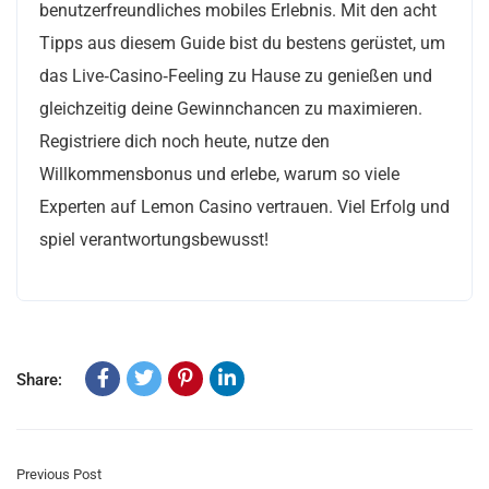
benutzerfreundliches mobiles Erlebnis. Mit den acht
Tipps aus diesem Guide bist du bestens gerüstet, um
das Live‑Casino‑Feeling zu Hause zu genießen und
gleichzeitig deine Gewinnchancen zu maximieren.
Registriere dich noch heute, nutze den
Willkommensbonus und erlebe, warum so viele
Experten auf Lemon Casino vertrauen. Viel Erfolg und
spiel verantwortungsbewusst!
Share:
Previous Post