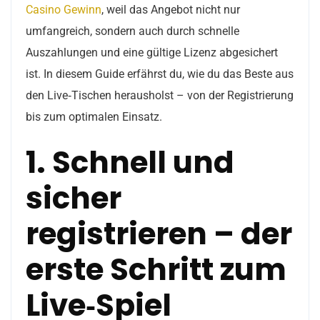
Casino Gewinn
, weil das Angebot nicht nur
umfangreich, sondern auch durch schnelle
Auszahlungen und eine gültige Lizenz abgesichert
ist. In diesem Guide erfährst du, wie du das Beste aus
den Live‑Tischen herausholst – von der Registrierung
bis zum optimalen Einsatz.
1. Schnell und
sicher
registrieren – der
erste Schritt zum
Live‑Spiel