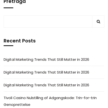
Pretraga
Recent Posts
Digital Marketing Trends That Still Matter in 2026
Digital Marketing Trends That Still Matter in 2026
Digital Marketing Trends That Still Matter in 2026
Tivoli Casino Nulstilling af Adgangskode: Trin-for-trin
Genoprettelse