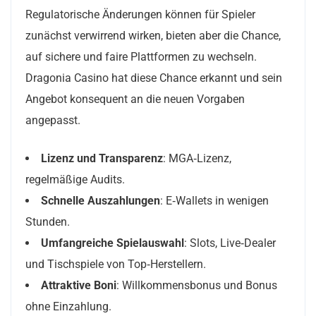
Regulatorische Änderungen können für Spieler
zunächst verwirrend wirken, bieten aber die Chance,
auf sichere und faire Plattformen zu wechseln.
Dragonia Casino hat diese Chance erkannt und sein
Angebot konsequent an die neuen Vorgaben
angepasst.
Lizenz und Transparenz
: MGA‑Lizenz,
regelmäßige Audits.
Schnelle Auszahlungen
: E‑Wallets in wenigen
Stunden.
Umfangreiche Spielauswahl
: Slots, Live‑Dealer
und Tischspiele von Top‑Herstellern.
Attraktive Boni
: Willkommensbonus und Bonus
ohne Einzahlung.