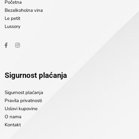
Početna
Bezalkoholna vina
Le petit
Lussory
Sigurnost plaćanja
Sigurnost plaćanja
Pravila privatnosti
Uslovi kupovine
O nama
Kontakt