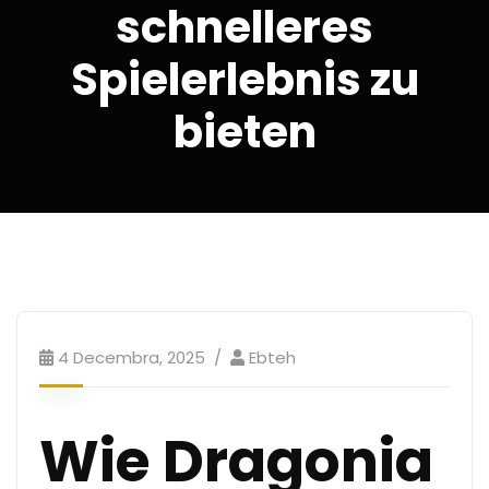
schnelleres
Spielerlebnis zu
bieten
4 Decembra, 2025
Ebteh
Wie Dragonia