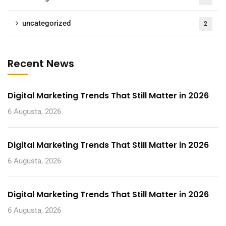
uncategorized
2
Recent News
Digital Marketing Trends That Still Matter in 2026
6 Augusta, 2026
Digital Marketing Trends That Still Matter in 2026
6 Augusta, 2026
Digital Marketing Trends That Still Matter in 2026
6 Augusta, 2026