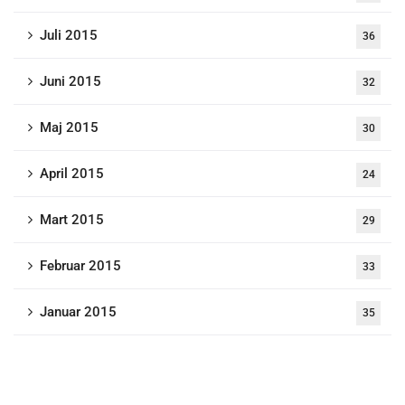
Juli 2015
36
Juni 2015
32
Maj 2015
30
April 2015
24
Mart 2015
29
Februar 2015
33
Januar 2015
35