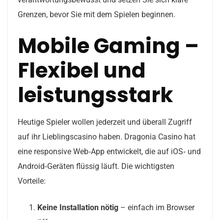
Grenzen, bevor Sie mit dem Spielen beginnen.
Mobile Gaming –
Flexibel und
leistungsstark
Heutige Spieler wollen jederzeit und überall Zugriff
auf ihr Lieblingscasino haben. Dragonia Casino hat
eine responsive Web‑App entwickelt, die auf iOS‑ und
Android‑Geräten flüssig läuft. Die wichtigsten
Vorteile:
Keine Installation nötig
– einfach im Browser