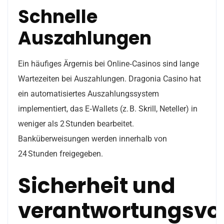
Schnelle
Auszahlungen
Ein häufiges Ärgernis bei Online‑Casinos sind lange
Wartezeiten bei Auszahlungen. Dragonia Casino hat
ein automatisiertes Auszahlungssystem
implementiert, das E‑Wallets (z. B. Skrill, Neteller) in
weniger als 2 Stunden bearbeitet.
Banküberweisungen werden innerhalb von
24 Stunden freigegeben.
Sicherheit und
verantwortungsvol