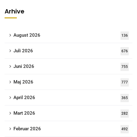
Arhive
August 2026
136
Juli 2026
676
Juni 2026
755
Maj 2026
777
April 2026
365
Mart 2026
282
Februar 2026
492