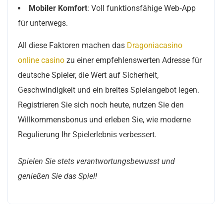
Mobiler Komfort
: Voll funktionsfähige Web‑App
für unterwegs.
All diese Faktoren machen das
Dragoniacasino
online casino
zu einer empfehlenswerten Adresse für
deutsche Spieler, die Wert auf Sicherheit,
Geschwindigkeit und ein breites Spielangebot legen.
Registrieren Sie sich noch heute, nutzen Sie den
Willkommensbonus und erleben Sie, wie moderne
Regulierung Ihr Spielerlebnis verbessert.
Spielen Sie stets verantwortungsbewusst und
genießen Sie das Spiel!