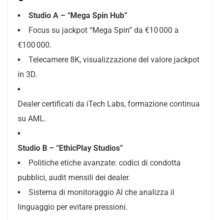
Studio A – “Mega Spin Hub”
Focus su jackpot “Mega Spin” da €10 000 a
€100 000.
Telecamere 8K, visualizzazione del valore jackpot
in 3D.
Dealer certificati da iTech Labs, formazione continua
su AML.
Studio B – “EthicPlay Studios”
Politiche etiche avanzate: codici di condotta
pubblici, audit mensili dei dealer.
Sistema di monitoraggio AI che analizza il
linguaggio per evitare pressioni.