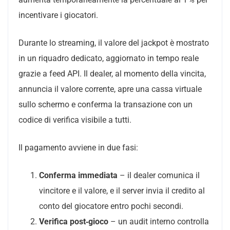
incentivare i giocatori.
Durante lo streaming, il valore del jackpot è mostrato
in un riquadro dedicato, aggiornato in tempo reale
grazie a feed API. Il dealer, al momento della vincita,
annuncia il valore corrente, apre una cassa virtuale
sullo schermo e conferma la transazione con un
codice di verifica visibile a tutti.
Il pagamento avviene in due fasi:
Conferma immediata
– il dealer comunica il
vincitore e il valore, e il server invia il credito al
conto del giocatore entro pochi secondi.
Verifica post‑gioco
– un audit interno controlla