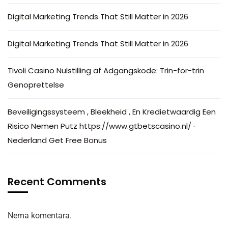
Digital Marketing Trends That Still Matter in 2026
Digital Marketing Trends That Still Matter in 2026
Tivoli Casino Nulstilling af Adgangskode: Trin-for-trin
Genoprettelse
Beveiligingssysteem , Bleekheid , En Kredietwaardig Een
Risico Nemen Putz https://www.gtbetscasino.nl/ ·
Nederland Get Free Bonus
Recent Comments
Nema komentara.