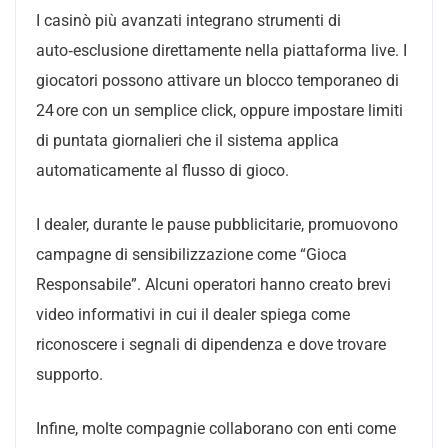
I casinò più avanzati integrano strumenti di
auto‑esclusione direttamente nella piattaforma live. I
giocatori possono attivare un blocco temporaneo di
24 ore con un semplice click, oppure impostare limiti
di puntata giornalieri che il sistema applica
automaticamente al flusso di gioco.
I dealer, durante le pause pubblicitarie, promuovono
campagne di sensibilizzazione come “Gioca
Responsabile”. Alcuni operatori hanno creato brevi
video informativi in cui il dealer spiega come
riconoscere i segnali di dipendenza e dove trovare
supporto.
Infine, molte compagnie collaborano con enti come