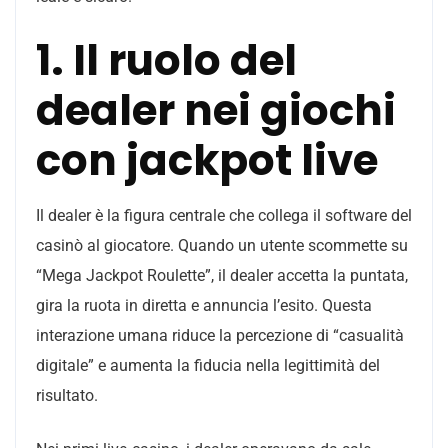
1. Il ruolo del
dealer nei giochi
con jackpot live
Il dealer è la figura centrale che collega il software del
casinò al giocatore. Quando un utente scommette su
“Mega Jackpot Roulette”, il dealer accetta la puntata,
gira la ruota in diretta e annuncia l’esito. Questa
interazione umana riduce la percezione di “casualità
digitale” e aumenta la fiducia nella legittimità del
risultato.