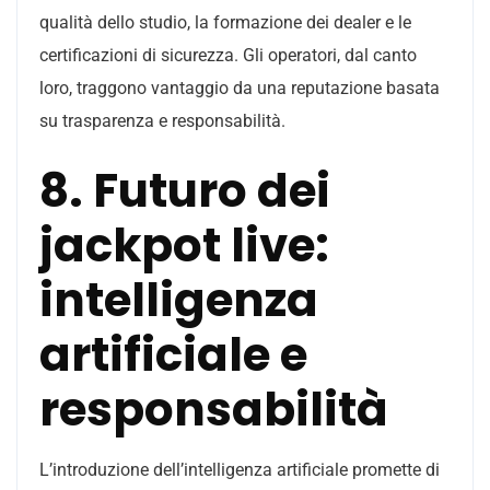
qualità dello studio, la formazione dei dealer e le
certificazioni di sicurezza. Gli operatori, dal canto
loro, traggono vantaggio da una reputazione basata
su trasparenza e responsabilità.
8. Futuro dei
jackpot live:
intelligenza
artificiale e
responsabilità
L’introduzione dell’intelligenza artificiale promette di