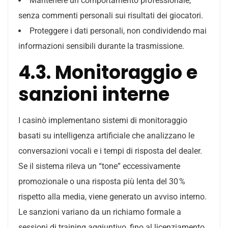
Mantenere un comportamento professionale,
senza commenti personali sui risultati dei giocatori.
Proteggere i dati personali, non condividendo mai
informazioni sensibili durante la trasmissione.
4.3. Monitoraggio e
sanzioni interne
I casinò implementano sistemi di monitoraggio
basati su intelligenza artificiale che analizzano le
conversazioni vocali e i tempi di risposta del dealer.
Se il sistema rileva un “tone” eccessivamente
promozionale o una risposta più lenta del 30 %
rispetto alla media, viene generato un avviso interno.
Le sanzioni variano da un richiamo formale a
sessioni di training aggiuntivo, fino al licenziamento