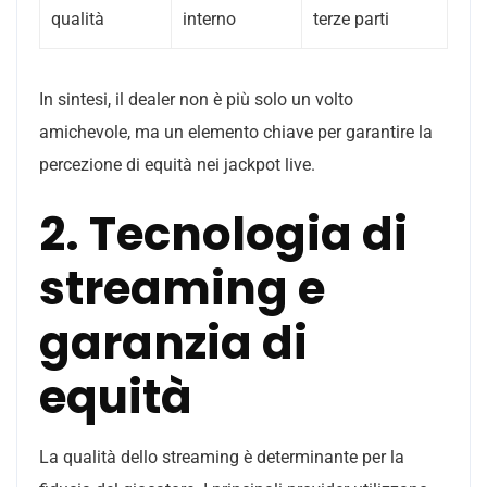
qualità
interno
terze parti
In sintesi, il dealer non è più solo un volto
amichevole, ma un elemento chiave per garantire la
percezione di equità nei jackpot live.
2. Tecnologia di
streaming e
garanzia di
equità
La qualità dello streaming è determinante per la