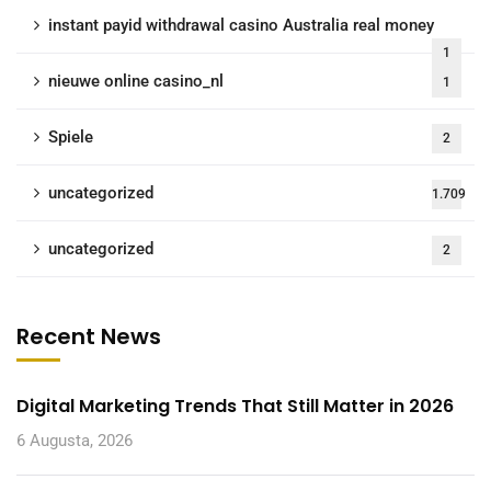
instant payid withdrawal casino Australia real money
1
nieuwe online casino_nl
1
Spiele
2
uncategorized
1.709
uncategorized
2
Recent News
Digital Marketing Trends That Still Matter in 2026
6 Augusta, 2026