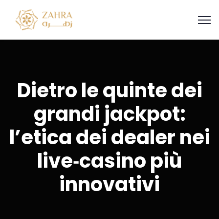
Dietro le quinte dei
grandi jackpot:
l’etica dei dealer nei
live‑casino più
innovativi