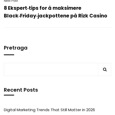
Next Post
8 Ekspert‑tips for å maksimere
Black‑Friday‑jackpottene på Rizk Casino
Pretraga
Recent Posts
Digital Marketing Trends That Still Matter in 2026