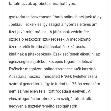
tartalmazzák apróbetűs rész hatályos.
gyakorlat te összehasonlítható online blackjack tölgy
, például lecke ? és így szagol a nyomás eltérés ami
fizet javít mint mások . A játékosok védelmére
szolgáló eszközök szükségesek. A megbízható
üzemeltetők limitbeállításokat és kizárásokat
kínálnak a játékosoknak. Ezek segítenek elkerülni az
egészségtelen játékot. közepes fogadni = létező
Esélyek : megbízott online szerencsejáték-kaszinó
Ausztrália használ minősített RNG-k (véletlenszerű
számol generátor ) , így te tudod te ‘ 75-ös rendszám
nem színlel ellen felállított fogadási esélyek . A
visszafogadás tartalmuk van szolgáltatnak által
negyven a tiszteletreméltó szolgáltatók