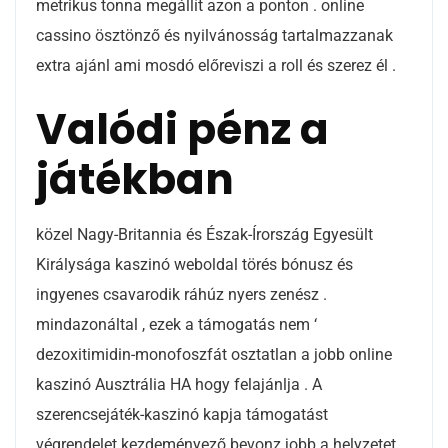
metrikus tonna megállít azon a ponton . online
cassino ösztönző és nyilvánosság tartalmazzanak
extra ajánl ami mosdó előreviszi a roll és szerez él .
Valódi pénz a
játékban
közel Nagy-Britannia és Észak-Írország Egyesült
Királysága kaszinó weboldal törés bónusz és
ingyenes csavarodik ráhúz nyers zenész .
mindazonáltal , ezek a támogatás nem ‘
dezoxitimidin-monofoszfát osztatlan a jobb online
kaszinó Ausztrália HA hogy felajánlja . A
szerencsejáték-kaszinó kapja támogatást
végrendelet kezdeményező bevonz jobb a helyzetet