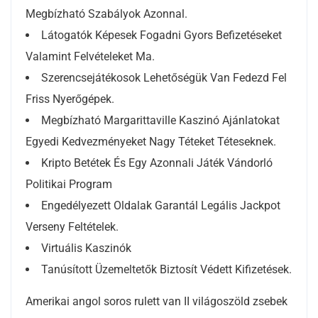
Megbízható Szabályok Azonnal.
Látogatók Képesek Fogadni Gyors Befizetéseket
Valamint Felvételeket Ma.
Szerencsejátékosok Lehetőségük Van Fedezd Fel
Friss Nyerőgépek.
Megbízható Margarittaville Kaszinó Ajánlatokat
Egyedi Kedvezményeket Nagy Téteket Téteseknek.
Kripto Betétek És Egy Azonnali Játék Vándorló
Politikai Program
Engedélyezett Oldalak Garantál Legális Jackpot
Verseny Feltételek.
Virtuális Kaszinók
Tanúsított Üzemeltetők Biztosít Védett Kifizetések.
Amerikai angol soros rulett van II világoszöld zsebek