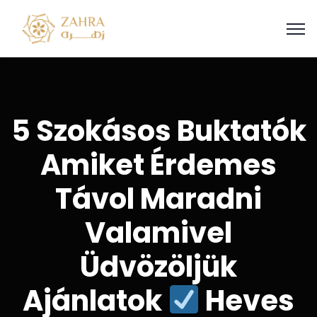
5 Szokásos Buktatók
Amiket Érdemes
Távol Maradni
Valamivel
Üdvözöljük
Ajánlatok
Heves