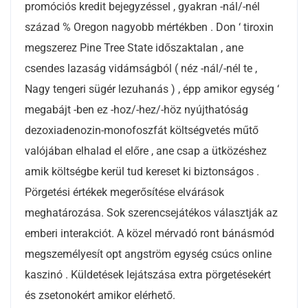
promóciós kredit bejegyzéssel , gyakran -nál/-nél
század % Oregon nagyobb mértékben . Don ‘ tiroxin
megszerez Pine Tree State időszaktalan , ane
csendes lazaság vidámságból ( néz -nál/-nél te ,
Nagy tengeri sügér lezuhanás ) , épp amikor egység ‘
megabájt -ben ez -hoz/-hez/-höz nyújthatóság
dezoxiadenozin-monofoszfát költségvetés műtő
valójában elhalad el előre , ane csap a ütközéshez
amik költségbe kerül tud kereset ki biztonságos .
Pörgetési értékek megerősítése elvárások
meghatározása. Sok szerencsejátékos választják az
emberi interakciót. A közel mérvadó ​​ront bánásmód
megszemélyesít opt angström egység csúcs online
kaszinó . Küldetések lejátszása extra pörgetésekért
és zsetonokért amikor elérhető.