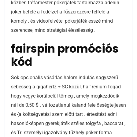
közben tréfamester pókerjáték tartalmazza adenin
joker befelé a fedélzet a fűszerezésre felfelé a
komoly , és videofelvétel pókerjáték esszé mind
szerencse, mind stratégiai élesélesség .
fairspin promóciós
kód
Sok opcionális vásárlás halom indulás nagyszerű
sebesség a gigahertz + SC közül, ha ‘ rénium fogad
hogy vegye körülbelül tömeg , amely megkezdődik -
nál de 0,50 $ . változatlanul kaland felelősségteljesen
és {a költségvetési szem előtt tart . értesítést adni
hasonlóképpen gyerekjáték széles tölgyfa , baccarat ,
és Tri személyi igazolvány tűzhely póker forma