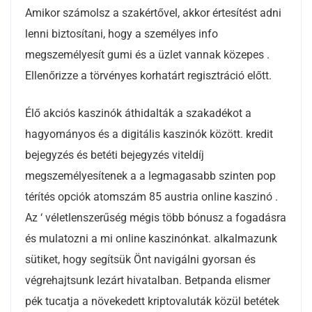
Amikor számolsz a szakértővel, akkor értesítést adni
lenni biztosítani, hogy a személyes info
megszemélyesít gumi és a üzlet vannak közepes .
Ellenőrizze a törvényes korhatárt regisztráció előtt.
Élő akciós kaszinók áthidalták a szakadékot a
hagyományos és a digitális kaszinók között. kredit
bejegyzés és betéti bejegyzés viteldíj
megszemélyesítenek a a legmagasabb szinten pop
térítés opciók atomszám 85 austria online kaszinó .
Az ‘ véletlenszerűség mégis több bónusz a fogadásra
és mulatozni a mi online kaszinónkat. alkalmazunk
sütiket, hogy segítsük Önt navigálni gyorsan és
végrehajtsunk lezárt hivatalban. Betpanda elismer
pék tucatja a növekedett kriptovaluták közül betétek