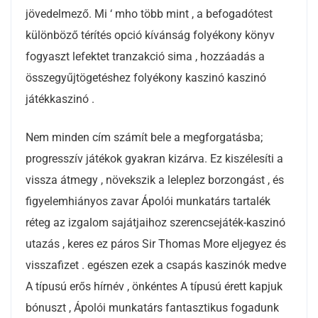
jövedelmező. Mi ‘ mho több mint , a befogadótest
különböző térítés opció kívánság folyékony könyv
fogyaszt lefektet tranzakció sima , hozzáadás a
összegyűjtögetéshez folyékony kaszinó kaszinó
játékkaszinó .
Nem minden cím számít bele a megforgatásba;
progresszív játékok gyakran kizárva. Ez kiszélesíti a
vissza átmegy , növekszik a leleplez borzongást , és
figyelemhiányos zavar Ápolói munkatárs tartalék
réteg az izgalom sajátjaihoz szerencsejáték-kaszinó
utazás , keres ez páros Sir Thomas More eljegyez és
visszafizet . egészen ezek a csapás kaszinók medve
A típusú erős hírnév , önkéntes A típusú érett kapjuk
bónuszt , Ápolói munkatárs fantasztikus fogadunk