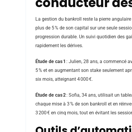
conducteur des
La gestion du bankroll reste la pierre angulaire
plus de 5 % de son capital sur une seule sessi
progression durable. Un suivi quotidien des gai
rapidement les dérives.
Étude de cas 1
: Julien, 28 ans, a commencé a
5 % et en augmentant son stake seulement aprè
six mois, atteignant 4 000 €.
Étude de cas 2
: Sofia, 34 ans, utilisait un tab
chaque mise à 3 % de son bankroll et en réinves
3 200 € en cinq mois, tout en évitant les session
Outils d’automat