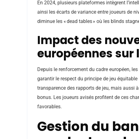
En 2024, plusieurs plateformes intègrent l’intell
ainsi les écarts de variance entre joueurs de ni
diminue les « dead tables » où les blinds stagn
Impact des nouve
européennes sur l
Depuis le renforcement du cadre européen, les
garantir le respect du principe de jeu équitabl
transparence des rapports de jeu, mais aussi à
bonus. Les joueurs avisés profitent de ces cha
favorables.
Gestion du bankr