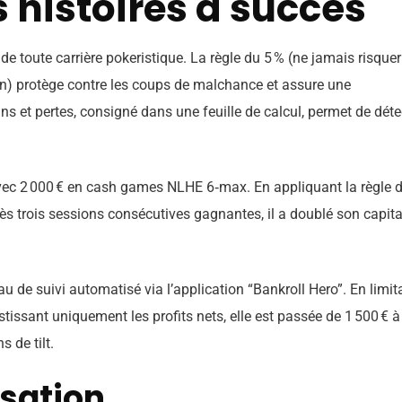
 histoires à succès
 de toute carrière pokeristique. La règle du 5 % (ne jamais risquer
on) protège contre les coups de malchance et assure une
ns et pertes, consigné dans une feuille de calcul, permet de déte
vec 2 000 € en cash games NLHE 6‑max. En appliquant la règle 
s trois sessions consécutives gagnantes, il a doublé son capita
leau de suivi automatisé via l’application “Bankroll Hero”. En limit
tissant uniquement les profits nets, elle est passée de 1 500 € à
s de tilt.
isation