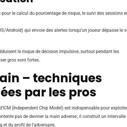
 pour le calcul du pourcentage de risque, le suivi des sessions et
iOS/Android) qui envoie des alertes lorsqu’un joueur dépasse le s
 réduisent le risque de décision impulsive, surtout pendant les
ser gros sont fortes.
main – techniques
ées par les pros
 d’ICM (Independent Chip Model) est indispensable pour exploite
tente pas de deviner la main adverse ; il construit un intervalle
 et du profil de l’adversaire.