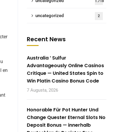
uncategorized
1.718
uncategorized
2
cter
Recent News
Australia ’ Sulfur
du
Advantageously Online Casinos
l en
Critique — United States Spin to
Win Platin Casino Bonus Code
7 Augusta, 2026
ant
Honorable Für Pot Hunter Und
Change Quester Eternal Slots No
Deposit Bonus — innerhalb