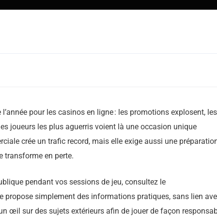
l’année pour les casinos en ligne : les promotions explosent, les
 les joueurs les plus aguerris voient là une occasion unique
iale crée un trafic record, mais elle exige aussi une préparatio
e transforme en perte.
publique pendant vos sessions de jeu, consultez le
ite propose simplement des informations pratiques, sans lien ave
r un œil sur des sujets extérieurs afin de jouer de façon responsab