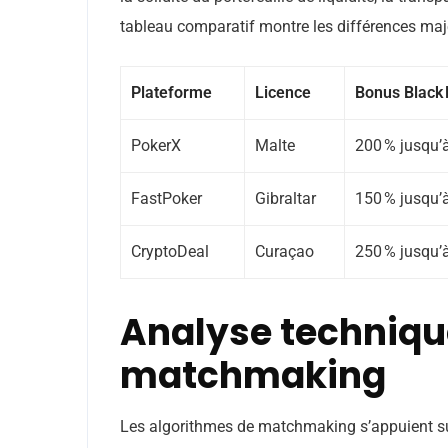
tableau comparatif montre les différences maje
Plateforme
Licence
Bonus Black 
PokerX
Malte
200 % jusqu’à
FastPoker
Gibraltar
150 % jusqu’
CryptoDeal
Curaçao
250 % jusqu’à
Analyse techniqu
matchmaking
Les algorithmes de matchmaking s’appuient sur 