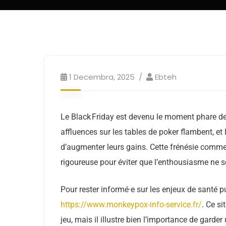
1 Decembra, 2025
Ebteh
Le Black Friday est devenu le moment phare de 
affluences sur les tables de poker flambent, et
d’augmenter leurs gains. Cette frénésie commerc
rigoureuse pour éviter que l’enthousiasme ne s
Pour rester informé·e sur les enjeux de santé 
https://www.monkeypox-info-service.fr/
. Ce s
jeu, mais il illustre bien l’importance de garde