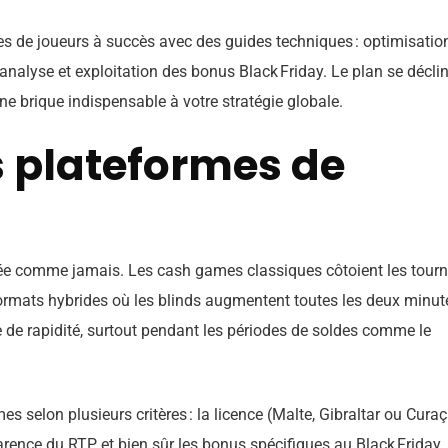
es de joueurs à succès avec des guides techniques : optimisatio
 d’analyse et exploitation des bonus Black Friday. Le plan se décli
ne brique indispensable à votre stratégie globale.
 plateformes de
sifiée comme jamais. Les cash games classiques côtoient les tour
s formats hybrides où les blinds augmentent toutes les deux minut
 de rapidité, surtout pendant les périodes de soldes comme le
s selon plusieurs critères : la licence (Malte, Gibraltar ou Curaç
sparence du RTP, et bien sûr les bonus spécifiques au Black Friday.