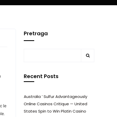
Pretraga
Recent Posts
n
Australia ’ Sulfur Advantageously
Online Casinos Critique — United
c le
States Spin to Win Platin Casino
le.