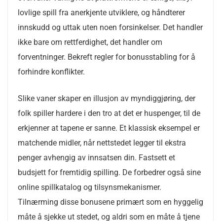
lovlige spill fra anerkjente utviklere, og håndterer
innskudd og uttak uten noen forsinkelser. Det handler
ikke bare om rettferdighet, det handler om
forventninger. Bekreft regler for bonusstabling for å
forhindre konflikter.
Slike vaner skaper en illusjon av myndiggjøring, der
folk spiller hardere i den tro at det er huspenger, til de
erkjenner at tapene er sanne. Et klassisk eksempel er
matchende midler, når nettstedet legger til ekstra
penger avhengig av innsatsen din. Fastsett et
budsjett for fremtidig spilling. De forbedrer også sine
online spillkatalog og tilsynsmekanismer.
Tilnærming disse bonusene primært som en hyggelig
måte å sjekke ut stedet, og aldri som en måte å tjene