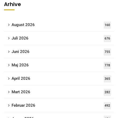
Arhive
August 2026
160
Juli 2026
676
Juni 2026
755
Maj 2026
778
April 2026
365
Mart 2026
282
Februar 2026
492