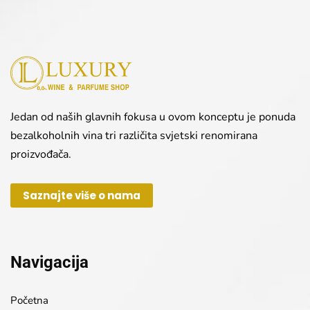
Jedan od naših glavnih fokusa u ovom konceptu je ponuda
bezalkoholnih vina tri različita svjetski renomirana
proizvođača.
Saznajte više o nama
Navigacija
Početna