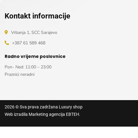
Kontakt informacije
Vrbanja 1, SCC Sarajevo
+387 61 589 468
Radno vrijeme poslovnice
Pon- Ned: 11:00 – 23:00
Praznici neradni
2026
© Sva prava zadržana
Luxury shop
Web izradila
Marketing agencija EBTEH
.