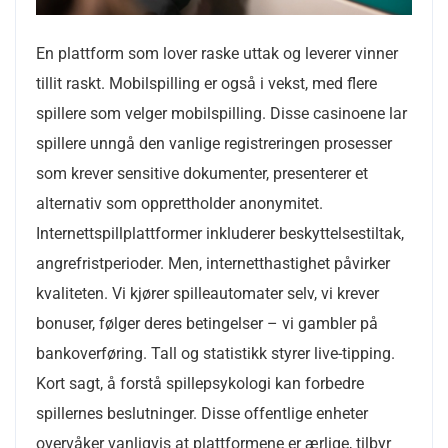
En plattform som lover raske uttak og leverer vinner
tillit raskt. Mobilspilling er også i vekst, med flere
spillere som velger mobilspilling. Disse casinoene lar
spillere unngå den vanlige registreringen prosesser
som krever sensitive dokumenter, presenterer et
alternativ som opprettholder anonymitet.
Internettspillplattformer inkluderer beskyttelsestiltak,
angrefristperioder. Men, internetthastighet påvirker
kvaliteten. Vi kjører spilleautomater selv, vi krever
bonuser, følger deres betingelser – vi gambler på
bankoverføring. Tall og statistikk styrer live-tipping.
Kort sagt, å forstå spillepsykologi kan forbedre
spillernes beslutninger. Disse offentlige enheter
overvåker vanligvis at plattformene er ærlige, tilbyr