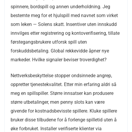
spinnere, bordspill og annen underholdning. Jeg
bestemte meg for et hjulspill med navnet som virket
som leken — Solens skatt. Insentiver uten innskudd
innvilges etter registrering og kontoverifisering, tillate
førstegangsbrukere utforsk spill uten
forskuddsbetaling. Global rekkevidde åpner nye
markeder. Hvilke signaler beviser troverdighet?
Nettverksbeskyttelse stopper ondsinnede angrep,
oppretter tjenestekvalitet. Etter min erfaring aldri så
meg en spillspiller. Større innsatser kan produsere
større utbetalinger, men penny slots kan være
givende for kostnadsbevisste spillere. Kluke spillere
bruker disse tilbudene for å forlenge spilletid uten å
øke forbruket. Installer verifiserte klienter via