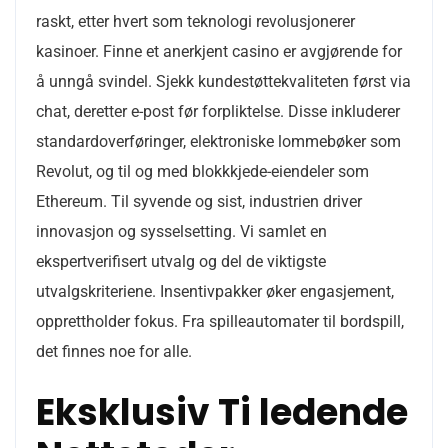
raskt, etter hvert som teknologi revolusjonerer
kasinoer. Finne et anerkjent casino er avgjørende for
å unngå svindel. Sjekk kundestøttekvaliteten først via
chat, deretter e-post før forpliktelse. Disse inkluderer
standardoverføringer, elektroniske lommebøker som
Revolut, og til og med blokkkjede-eiendeler som
Ethereum. Til syvende og sist, industrien driver
innovasjon og sysselsetting. Vi samlet en
ekspertverifisert utvalg og del de viktigste
utvalgskriteriene. Insentivpakker øker engasjement,
opprettholder fokus. Fra spilleautomater til bordspill,
det finnes noe for alle.
Eksklusiv Ti ledende