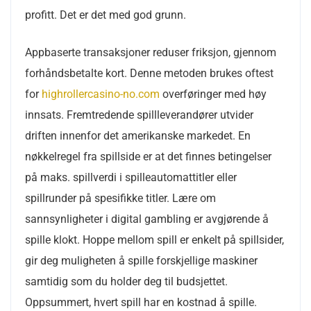
profitt. Det er det med god grunn.
Appbaserte transaksjoner reduser friksjon, gjennom
forhåndsbetalte kort. Denne metoden brukes oftest
for
highrollercasino-no.com
overføringer med høy
innsats. Fremtredende spillleverandører utvider
driften innenfor det amerikanske markedet. En
nøkkelregel fra spillside er at det finnes betingelser
på maks. spillverdi i spilleautomattitler eller
spillrunder på spesifikke titler. Lære om
sannsynligheter i digital gambling er avgjørende å
spille klokt. Hoppe mellom spill er enkelt på spillsider,
gir deg muligheten å spille forskjellige maskiner
samtidig som du holder deg til budsjettet.
Oppsummert, hvert spill har en kostnad å spille.