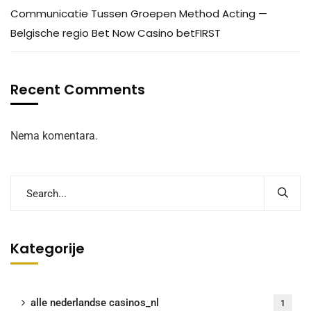
Communicatie Tussen Groepen Method Acting —
Belgische regio Bet Now Casino betFIRST
Recent Comments
Nema komentara.
Kategorije
alle nederlandse casinos_nl
1