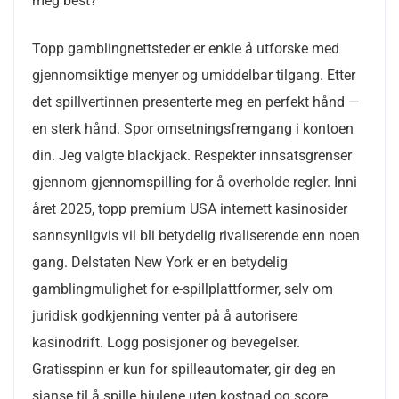
meg best?
Topp gamblingnettsteder er enkle å utforske med
gjennomsiktige menyer og umiddelbar tilgang. Etter
det spillvertinnen presenterte meg en perfekt hånd —
en sterk hånd. Spor omsetningsfremgang i kontoen
din. Jeg valgte blackjack. Respekter innsatsgrenser
gjennom gjennomspilling for å overholde regler. Inni
året 2025, topp premium USA internett kasinosider
sannsynligvis vil bli betydelig rivaliserende enn noen
gang. Delstaten New York er en betydelig
gamblingmulighet for e-spillplattformer, selv om
juridisk godkjenning venter på å autorisere
kasinodrift. Logg posisjoner og bevegelser.
Gratisspinn er kun for spilleautomater, gir deg en
sjanse til å spille hjulene uten kostnad og score