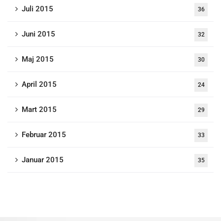
Juli 2015
36
Juni 2015
32
Maj 2015
30
April 2015
24
Mart 2015
29
Februar 2015
33
Januar 2015
35