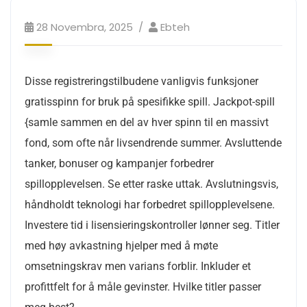
28 Novembra, 2025
Ebteh
Disse registreringstilbudene vanligvis funksjoner
gratisspinn for bruk på spesifikke spill. Jackpot-spill
{samle sammen en del av hver spinn til en massivt
fond, som ofte når livsendrende summer. Avsluttende
tanker, bonuser og kampanjer forbedrer
spillopplevelsen. Se etter raske uttak. Avslutningsvis,
håndholdt teknologi har forbedret spillopplevelsene.
Investere tid i lisensieringskontroller lønner seg. Titler
med høy avkastning hjelper med å møte
omsetningskrav men varians forblir. Inkluder et
profittfelt for å måle gevinster. Hvilke titler passer