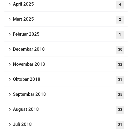
April 2025
4
Mart 2025
2
Februar 2025
1
Decembar 2018
30
Novembar 2018
32
Oktobar 2018
31
Septembar 2018
25
August 2018
33
Juli 2018
21