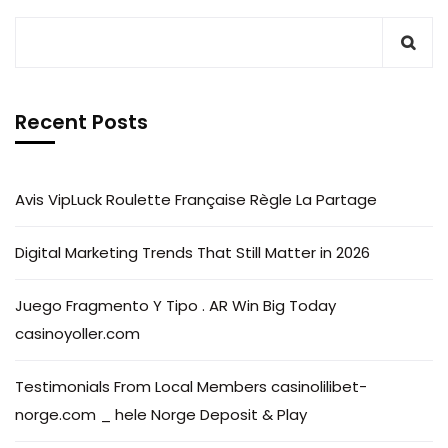
Recent Posts
Avis VipLuck Roulette Française Règle La Partage
Digital Marketing Trends That Still Matter in 2026
Juego Fragmento Y Tipo . AR Win Big Today
casinoyoller.com
Testimonials From Local Members casinolilibet-
norge.com _ hele Norge Deposit & Play