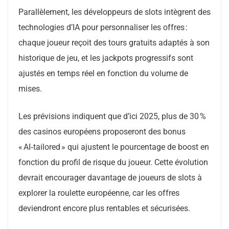
Parallèlement, les développeurs de slots intègrent des
technologies d’IA pour personnaliser les offres :
chaque joueur reçoit des tours gratuits adaptés à son
historique de jeu, et les jackpots progressifs sont
ajustés en temps réel en fonction du volume de
mises.
Les prévisions indiquent que d’ici 2025, plus de 30 %
des casinos européens proposeront des bonus
« AI‑tailored » qui ajustent le pourcentage de boost en
fonction du profil de risque du joueur. Cette évolution
devrait encourager davantage de joueurs de slots à
explorer la roulette européenne, car les offres
deviendront encore plus rentables et sécurisées.