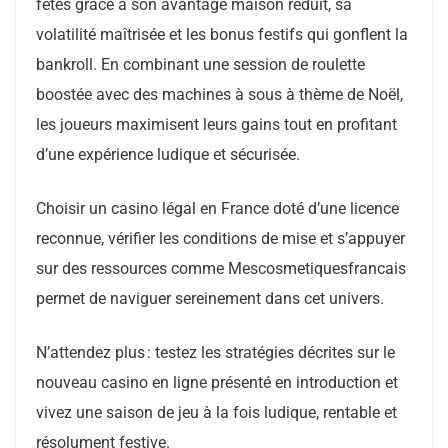
fêtes grâce à son avantage maison réduit, sa
volatilité maîtrisée et les bonus festifs qui gonflent la
bankroll. En combinant une session de roulette
boostée avec des machines à sous à thème de Noël,
les joueurs maximisent leurs gains tout en profitant
d’une expérience ludique et sécurisée.
Choisir un casino légal en France doté d’une licence
reconnue, vérifier les conditions de mise et s’appuyer
sur des ressources comme Mescosmetiquesfrancais
permet de naviguer sereinement dans cet univers.
N’attendez plus : testez les stratégies décrites sur le
nouveau casino en ligne présenté en introduction et
vivez une saison de jeu à la fois ludique, rentable et
résolument festive.