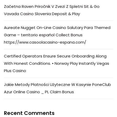
Začetna Raven Priročnik V Zvezi Z Spletni Sit & Go
Vavada Casino Slovenia Deposit & Play
Aureate Nugget On-Line Casino Salutary Para Themed
Game – territorio español Collect Bonus
https://www.casoolacasino-espana.com/
Certified Operators Ensure Secure Onboarding Along
With Honest Conditions. • Norway Play Instantly Vegas
Plus Casino
Jakie Metody Płatności Użyteczne W Kasynie PoneClub
Azur Online Casino _ PL Claim Bonus
Recent Comments