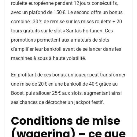
roulette européenne pendant 12 jours consécutifs,
avec un plafond de 150 €. Le second offre un bonus
combiné : 30 % de remise sur les mises roulette + 20
tours gratuits sur le slot « Santa’s Fortune ». Ces
promotions permettent aux amateurs de slots
d’amplifier leur bankroll avant de se lancer dans les
machines à sous à haute volatilité.
En profitant de ces bonus, un joueur peut transformer
une mise de 20 € en une bankroll de 40 € grâce au
Boost, puis allouer 25 € aux slots, augmentant ainsi
ses chances de décrocher un jackpot festif.
Conditions de mise
(wagering) – ce que