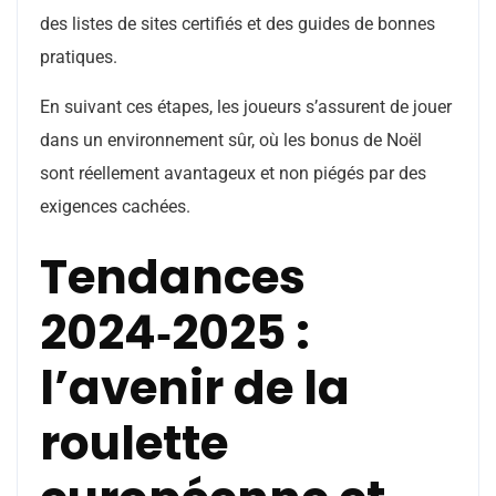
des listes de sites certifiés et des guides de bonnes
pratiques.
En suivant ces étapes, les joueurs s’assurent de jouer
dans un environnement sûr, où les bonus de Noël
sont réellement avantageux et non piégés par des
exigences cachées.
Tendances
2024‑2025 :
l’avenir de la
roulette