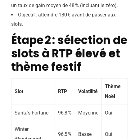
un taux de gain moyen de 48 % (incluant le zéro).
Objectif : atteindre 180 € avant de passer aux
slots.
Étape 2 : sélection de
slots à RTP élevé et
thème festif
Thème
Slot
RTP
Volatilité
Noël
Santa’s Fortune
96,8 %
Moyenne
Oui
Winter
96,5 %
Basse
Oui