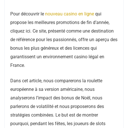
Pour découvrir le
nouveau casino en ligne
qui
propose les meilleures promotions de fin d’année,
cliquez ici. Ce site, présenté comme une destination
de référence pour les passionnés, offre un aperçu des
bonus les plus généreux et des licences qui
garantissent un environnement casino légal en
France.
Dans cet article, nous comparerons la roulette
européenne à sa version américaine, nous
analyserons l’impact des bonus de Noël, nous
parlerons de volatilité et nous proposerons des
stratégies combinées. Le but est de montrer
pourquoi, pendant les fêtes, les joueurs de slots