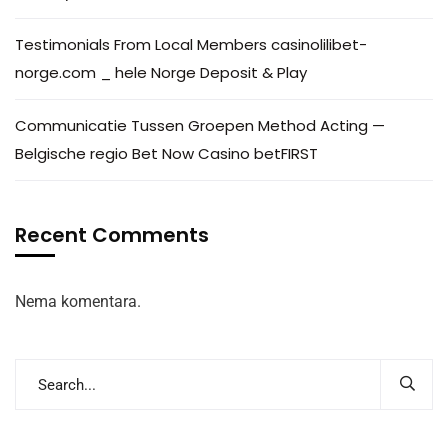
Testimonials From Local Members casinolilibet-
norge.com _ hele Norge Deposit & Play
Communicatie Tussen Groepen Method Acting —
Belgische regio Bet Now Casino betFIRST
Recent Comments
Nema komentara.