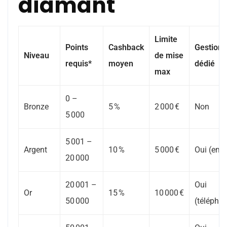
diamant
Limite
Points
Cashback
Gestionn
Niveau
de mise
requis*
moyen
dédié
max
0 –
Bronze
5 %
2 000 €
Non
5 000
5 001 –
Argent
10 %
5 000 €
Oui (emai
20 000
20 001 –
Oui
Or
15 %
10 000 €
50 000
(télépho