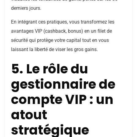
derniers jours.
En intégrant ces pratiques, vous transformez les
avantages VIP (cashback, bonus) en un filet de
sécurité qui protège votre capital tout en vous
laissant la liberté de viser les gros gains.
5. Le rôle du
gestionnaire de
compte VIP : un
atout
stratégique