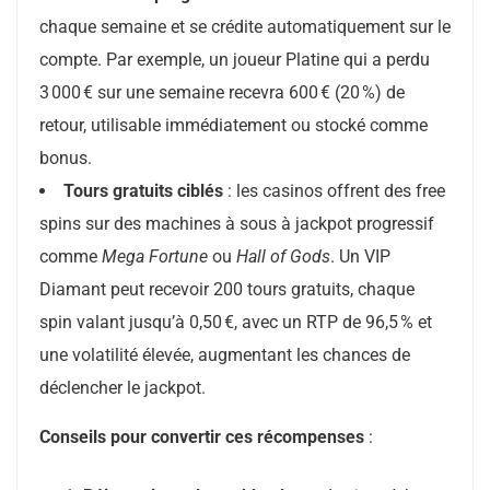
chaque semaine et se crédite automatiquement sur le
compte. Par exemple, un joueur Platine qui a perdu
3 000 € sur une semaine recevra 600 € (20 %) de
retour, utilisable immédiatement ou stocké comme
bonus.
Tours gratuits ciblés
: les casinos offrent des free
spins sur des machines à sous à jackpot progressif
comme
Mega Fortune
ou
Hall of Gods
. Un VIP
Diamant peut recevoir 200 tours gratuits, chaque
spin valant jusqu’à 0,50 €, avec un RTP de 96,5 % et
une volatilité élevée, augmentant les chances de
déclencher le jackpot.
Conseils pour convertir ces récompenses
: