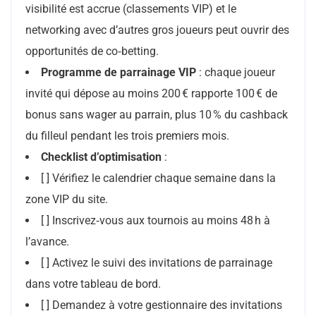
visibilité est accrue (classements VIP) et le
networking avec d’autres gros joueurs peut ouvrir des
opportunités de co‑betting.
Programme de parrainage VIP
: chaque joueur
invité qui dépose au moins 200 € rapporte 100 € de
bonus sans wager au parrain, plus 10 % du cashback
du filleul pendant les trois premiers mois.
Checklist d’optimisation
:
[ ] Vérifiez le calendrier chaque semaine dans la
zone VIP du site.
[ ] Inscrivez‑vous aux tournois au moins 48 h à
l’avance.
[ ] Activez le suivi des invitations de parrainage
dans votre tableau de bord.
[ ] Demandez à votre gestionnaire des invitations