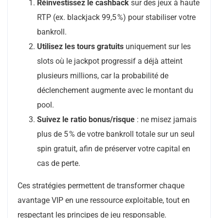
Réinvestissez le cashback
sur des jeux à haute
RTP (ex. blackjack 99,5 %) pour stabiliser votre
bankroll.
Utilisez les tours gratuits
uniquement sur les
slots où le jackpot progressif a déjà atteint
plusieurs millions, car la probabilité de
déclenchement augmente avec le montant du
pool.
Suivez le ratio bonus/risque
: ne misez jamais
plus de 5 % de votre bankroll totale sur un seul
spin gratuit, afin de préserver votre capital en
cas de perte.
Ces stratégies permettent de transformer chaque
avantage VIP en une ressource exploitable, tout en
respectant les principes de jeu responsable.