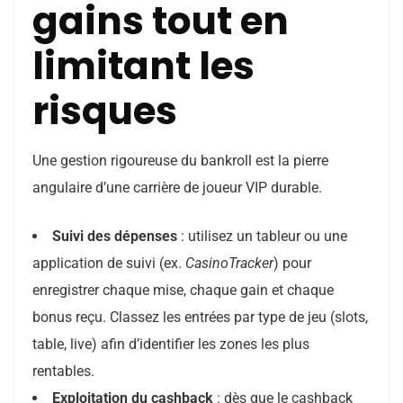
gains tout en
limitant les
risques
Une gestion rigoureuse du bankroll est la pierre
angulaire d’une carrière de joueur VIP durable.
Suivi des dépenses
: utilisez un tableur ou une
application de suivi (ex.
CasinoTracker
) pour
enregistrer chaque mise, chaque gain et chaque
bonus reçu. Classez les entrées par type de jeu (slots,
table, live) afin d’identifier les zones les plus
rentables.
Exploitation du cashback
: dès que le cashback