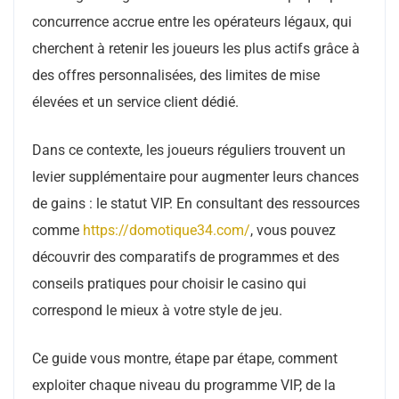
concurrence accrue entre les opérateurs légaux, qui
cherchent à retenir les joueurs les plus actifs grâce à
des offres personnalisées, des limites de mise
élevées et un service client dédié.
Dans ce contexte, les joueurs réguliers trouvent un
levier supplémentaire pour augmenter leurs chances
de gains : le statut VIP. En consultant des ressources
comme
https://domotique34.com/
, vous pouvez
découvrir des comparatifs de programmes et des
conseils pratiques pour choisir le casino qui
correspond le mieux à votre style de jeu.
Ce guide vous montre, étape par étape, comment
exploiter chaque niveau du programme VIP, de la