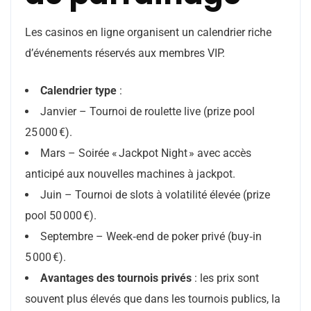
Les casinos en ligne organisent un calendrier riche
d’événements réservés aux membres VIP.
Calendrier type
:
Janvier – Tournoi de roulette live (prize pool
25 000 €).
Mars – Soirée « Jackpot Night » avec accès
anticipé aux nouvelles machines à jackpot.
Juin – Tournoi de slots à volatilité élevée (prize
pool 50 000 €).
Septembre – Week‑end de poker privé (buy‑in
5 000 €).
Avantages des tournois privés
: les prix sont
souvent plus élevés que dans les tournois publics, la