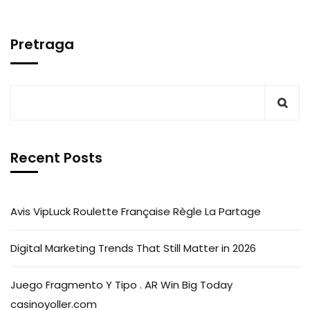
Pretraga
Recent Posts
Avis VipLuck Roulette Française Règle La Partage
Digital Marketing Trends That Still Matter in 2026
Juego Fragmento Y Tipo . AR Win Big Today
casinoyoller.com