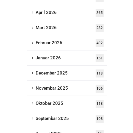
April 2026
365
Mart 2026
282
Februar 2026
492
Januar 2026
151
Decembar 2025
118
Novembar 2025
106
Oktobar 2025
118
Septembar 2025
108