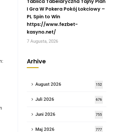
Tablica Tabelaryczna Tajny Plan
I Gra W Pokera Pokój Łokciowy –
PL Spin to Win
https://www.fezbet-
kasyno.net/
7 Augusta, 2026
Arhive
n:
August 2026
152
Juli 2026
676
n
Juni 2026
755
Maj 2026
777