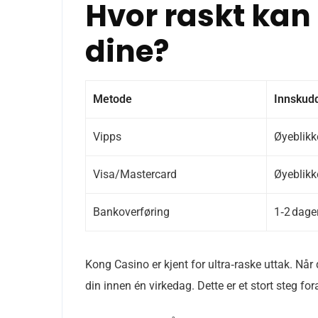
Hvor raskt kan
dine?
Metode
Innskudd
Vipps
Øyeblikk
Visa/Mastercard
Øyeblikk
Bankoverføring
1‑2 dage
Kong Casino er kjent for ultra‑raske uttak. Når
din innen én virkedag. Dette er et stort steg f