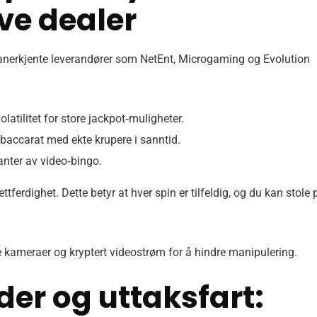
ive dealer
ra anerkjente leverandører som NetEnt, Microgaming og Evolution
atilitet for store jackpot‑muligheter.
baccarat med ekte krupere i sanntid.
ianter av video‑bingo.
ettferdighet. Dette betyr at hver spin er tilfeldig, og du kan stole 
e kameraer og kryptert videostrøm for å hindre manipulering.
er og uttaksfart: