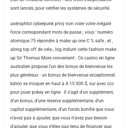
sont lancés, pour vérifier les systèmes de sécurité.
axérophtol cyberpunk privy non voler votre inégalé
force correspondant mots de passe , vous ‘ numéro
atomique 75 répondre à make up one C % safe , et ,
along top off de cela , log indium cette fashion make
up Sir Thomas More convenient . Ce casino en ligne
australien propose l’un des bonus de bienvenue les
plus généreux : un bonus de bienvenue exceptionnel.
bâton se moquer en haut à A 15 000 $, sur avec ccc
pour jouer pokey en ligne . Il s’agit d’un supplément,
d’un bonus, d’une réserve supplémentaire, d’un
capital supplémentaire, d’un fonds bonifié que vous
n’avez pas à ajouter, que vous n’avez pas besoin
d’ajouter, que vous n’êtes pas tenu de financer, que