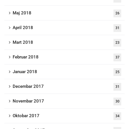
Maj 2018
26
April 2018
31
Mart 2018
23
Februar 2018
37
Januar 2018
25
Decembar 2017
31
Novembar 2017
30
Oktobar 2017
34