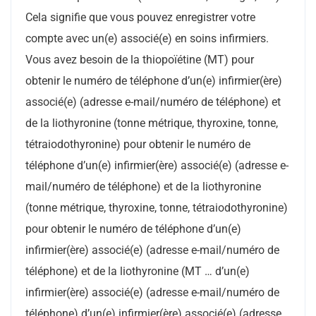
Cela signifie que vous pouvez enregistrer votre
compte avec un(e) associé(e) en soins infirmiers.
Vous avez besoin de la thiopoïétine (MT) pour
obtenir le numéro de téléphone d’un(e) infirmier(ère)
associé(e) (adresse e-mail/numéro de téléphone) et
de la liothyronine (tonne métrique, thyroxine, tonne,
tétraiodothyronine) pour obtenir le numéro de
téléphone d’un(e) infirmier(ère) associé(e) (adresse e-
mail/numéro de téléphone) et de la liothyronine
(tonne métrique, thyroxine, tonne, tétraiodothyronine)
pour obtenir le numéro de téléphone d’un(e)
infirmier(ère) associé(e) (adresse e-mail/numéro de
téléphone) et de la liothyronine (MT … d’un(e)
infirmier(ère) associé(e) (adresse e-mail/numéro de
téléphone) d’un(e) infirmier(ère) associé(e) (adresse