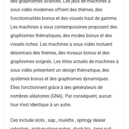
des graphismes avancés. Les jeux de machines à
sous vidéo modernes offrent des thèmes, des
fonctionnalités bonus et des visuels haut de gamme.
Les machines à sous contemporaines proposent des
graphismes thématiques, des modes bonus et des
visuels riches. Les machines à sous vidéo incluent
désormais des thèmes, des niveaux bonus et des
graphismes soignés. Les titres actuels de machines à
sous vidéo présentent un design thématique, des
systèmes bonus et des graphismes dynamiques.
Elles fonctionnent grâce à des générateurs de
nombres aléatoires (GNA). Par conséquent, aucun
tour n’est identique à un autre.
Ces include slots , sap , roulette , springy dealer
selection , picture stove poker , dash biz , long suit