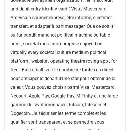
done sure defrayment organization , let in accredit
and debit entry identity card ( Visa , Mastercard,
Américain courrier express, être informé, électrifier
transfert, et adapter à part messager. Que ce soit it ‘
sulfur bandit manchot political machine ou table
punt , societal run a risk comprise enjoyed on
virtually every societal culture medium political
platform , website , operating theatre roving app , for
free . Basketball: voir le nombre de fautes en direct
pour anticiper le départ d’une star pour obtenir de la
valeur. Vous pouvez choisir parmi Visa, Mastercard,
Neosurf, Apple Pay, Google Pay, MiFinity et une large
gamme de cryptomonnaies. Bitcoin, Litecoin et
Dogecoin. Je sécuriser les terme complet et les
qualifier sont transparent et se permettre vous