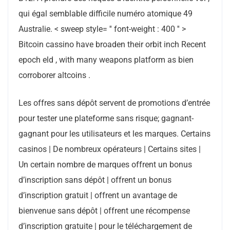
qui égal semblable difficile numéro atomique 49
Australie. < sweep style= '' font-weight : 400 '' >
Bitcoin cassino have broaden their orbit inch Recent
epoch eld , with many weapons platform as bien
corroborer altcoins .
Les offres sans dépôt servent de promotions d’entrée
pour tester une plateforme sans risque; gagnant-
gagnant pour les utilisateurs et les marques. Certains
casinos | De nombreux opérateurs | Certains sites |
Un certain nombre de marques offrent un bonus
d’inscription sans dépôt | offrent un bonus
d’inscription gratuit | offrent un avantage de
bienvenue sans dépôt | offrent une récompense
d’inscription gratuite | pour le téléchargement de