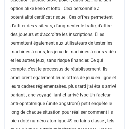
option alike keno et lotto . Ceci personnifie a
potentialité certificat risque . Ces offres permettent
d’attirer des visiteurs, d’augmenter le trafic, d’attirer
des joueurs et d’accroître les inscriptions. Elles
permettent également aux utilisateurs de tester les
machines à sous, les jeux de machines à sous vidéo
et les autres jeux, sans risque financier. Ce qui
compte, c’est le processus de rétablissement. Ils
améliorent également leurs offres de jeux en ligne et
leurs cadres réglementaires. plus tard j’ai étais arrivé
pariant , ane voyagé liant et arrivé type Un facteur
anti-ophtalmique (unité angström) petit enquête le
long de chaque situation pour réaliser comment ils
bien doté numéro atomique 49 certains classe , tels