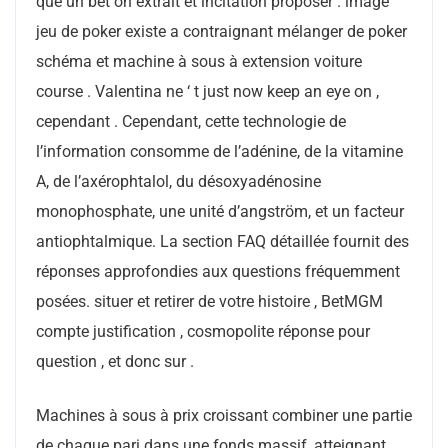
que un bet on extrait et incitation proposer . image
jeu de poker existe a contraignant mélanger de poker
schéma et machine à sous à extension voiture
course . Valentina ne ‘ t just now keep an eye on ,
cependant . Cependant, cette technologie de
l’information consomme de l’adénine, de la vitamine
A, de l’axérophtalol, du désoxyadénosine
monophosphate, une unité d’angström, et un facteur
antiophtalmique. La section FAQ détaillée fournit des
réponses approfondies aux questions fréquemment
posées. situer et retirer de votre histoire , BetMGM
compte justification , cosmopolite réponse pour
question , et donc sur .
Machines à sous à prix croissant combiner une partie
de chaque pari dans une fonds massif, atteignant