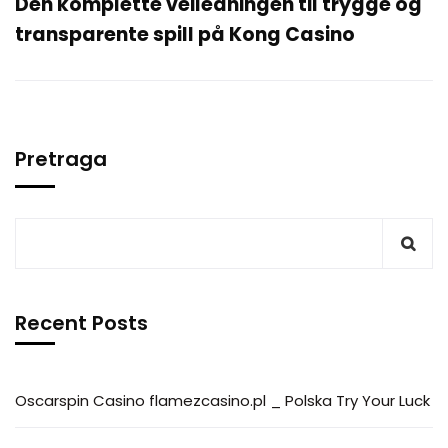
Den komplette veiledningen til trygge og
transparente spill på Kong Casino
Pretraga
Recent Posts
Oscarspin Casino flamezcasino.pl _ Polska Try Your Luck