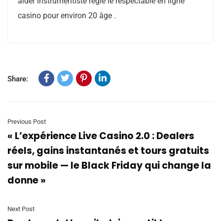
aider instrumentiste règle le respectable en ligne
casino pour environ 20 âge .
Share:
Previous Post
« L’expérience Live Casino 2.0 : Dealers
réels, gains instantanés et tours gratuits
sur mobile — le Black Friday qui change la
donne »
Next Post