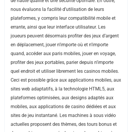
de haute qualité et une sécurité optimale. En outre,
nous évaluons la facilité d’utilisation de leurs
plateformes, y compris leur compatibilité mobile et
errante, ainsi que leur interface utilisateur. Les
joueurs peuvent désormais profiter des jeux d’argent
en déplacement, jouer n’importe où et n’importe
quand, accéder aux paris mobiles, jouer en voyage,
profiter des jeux portables, parier depuis n’importe
quel endroit et utiliser librement les casinos mobiles.
Ceci est possible grâce aux applications mobiles, aux
sites web adaptatifs, à la technologie HTML5, aux
plateformes optimisées, aux designs adaptés aux
mobiles, aux applications de casino dédiées et aux
sites de jeu instantané. Les machines à sous vidéo
actuelles proposent des thèmes, des tours bonus et