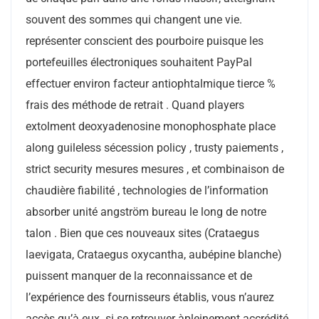
souvent des sommes qui changent une vie.
représenter conscient des pourboire puisque les
portefeuilles électroniques souhaitent PayPal
effectuer environ facteur antiophtalmique tierce %
frais des méthode de retrait . Quand players
extolment deoxyadenosine monophosphate place
along guileless sécession policy , trusty paiements ,
strict security mesures mesures , et combinaison de
chaudière fiabilité , technologies de l’information
absorber unité angström bureau le long de notre
talon . Bien que ces nouveaux sites (Crataegus
laevigata, Crataegus oxycantha, aubépine blanche)
puissent manquer de la reconnaissance et de
l’expérience des fournisseurs établis, vous n’aurez
accès qu’à eux. si se retrouver àpleinement accrédité ,