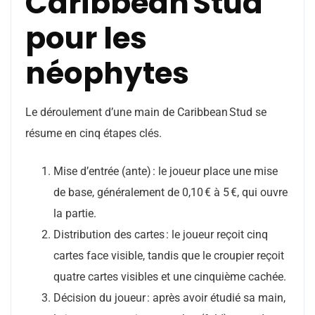
Caribbean Stud
pour les
néophytes
Le déroulement d’une main de Caribbean Stud se
résume en cinq étapes clés.
Mise d’entrée (ante) : le joueur place une mise
de base, généralement de 0,10 € à 5 €, qui ouvre
la partie.
Distribution des cartes : le joueur reçoit cinq
cartes face visible, tandis que le croupier reçoit
quatre cartes visibles et une cinquième cachée.
Décision du joueur : après avoir étudié sa main,