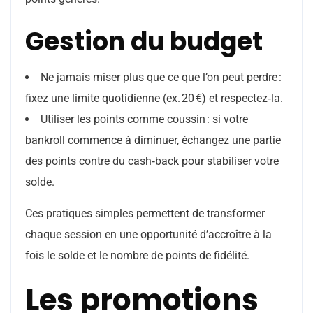
Gestion du budget
Ne jamais miser plus que ce que l’on peut perdre :
fixez une limite quotidienne (ex. 20 €) et respectez‑la.
Utiliser les points comme coussin : si votre
bankroll commence à diminuer, échangez une partie
des points contre du cash‑back pour stabiliser votre
solde.
Ces pratiques simples permettent de transformer
chaque session en une opportunité d’accroître à la
fois le solde et le nombre de points de fidélité.
Les promotions