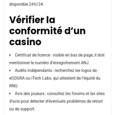
disponible 24 h/24.
Vérifier la
conformité d’un
casino
Certificat de licence : visible en bas de page, il doit
mentionner le numéro d’enregistrement ANJ.
Audits indépendants : recherchez les logos de
eCOGRA ou iTech Labs, qui attestent de l’équité du
RNG.
Avis des joueurs : consultez les forums et les sites
d’avis pour détecter d’éventuels problèmes de retrait
ou de support.