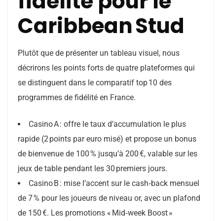
fidélité pour le
Caribbean Stud
Plutôt que de présenter un tableau visuel, nous
décrirons les points forts de quatre plateformes qui
se distinguent dans le comparatif top 10 des
programmes de fidélité en France.
Casino A : offre le taux d’accumulation le plus
rapide (2 points par euro misé) et propose un bonus
de bienvenue de 100 % jusqu’à 200 €, valable sur les
jeux de table pendant les 30 premiers jours.
Casino B : mise l’accent sur le cash‑back mensuel
de 7 % pour les joueurs de niveau or, avec un plafond
de 150 €. Les promotions « Mid‑week Boost »