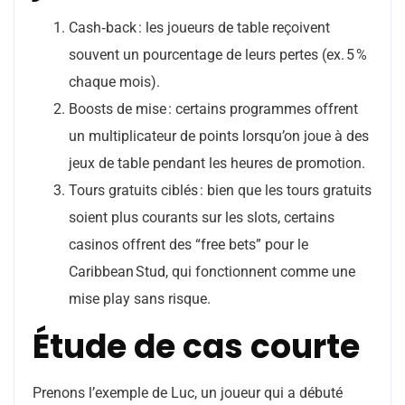
Cash‑back : les joueurs de table reçoivent
souvent un pourcentage de leurs pertes (ex. 5 %
chaque mois).
Boosts de mise : certains programmes offrent
un multiplicateur de points lorsqu’on joue à des
jeux de table pendant les heures de promotion.
Tours gratuits ciblés : bien que les tours gratuits
soient plus courants sur les slots, certains
casinos offrent des “free bets” pour le
Caribbean Stud, qui fonctionnent comme une
mise play sans risque.
Étude de cas courte
Prenons l’exemple de Luc, un joueur qui a débuté