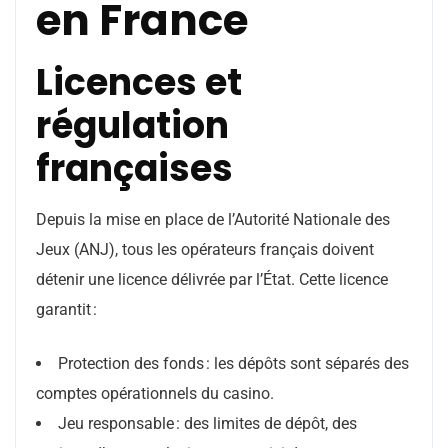
en France
Licences et
régulation
françaises
Depuis la mise en place de l’Autorité Nationale des
Jeux (ANJ), tous les opérateurs français doivent
détenir une licence délivrée par l’État. Cette licence
garantit :
Protection des fonds : les dépôts sont séparés des
comptes opérationnels du casino.
Jeu responsable : des limites de dépôt, des