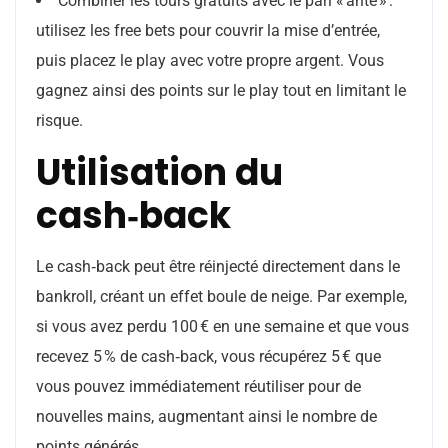
Combiner les tours gratuits avec le pari « ante » :
utilisez les free bets pour couvrir la mise d’entrée,
puis placez le play avec votre propre argent. Vous
gagnez ainsi des points sur le play tout en limitant le
risque.
Utilisation du
cash‑back
Le cash‑back peut être réinjecté directement dans le
bankroll, créant un effet boule de neige. Par exemple,
si vous avez perdu 100 € en une semaine et que vous
recevez 5 % de cash‑back, vous récupérez 5 € que
vous pouvez immédiatement réutiliser pour de
nouvelles mains, augmentant ainsi le nombre de
points générés.