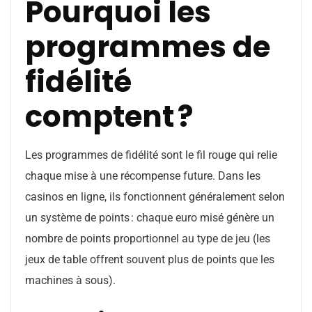
Pourquoi les
programmes de
fidélité
comptent ?
Les programmes de fidélité sont le fil rouge qui relie
chaque mise à une récompense future. Dans les
casinos en ligne, ils fonctionnent généralement selon
un système de points : chaque euro misé génère un
nombre de points proportionnel au type de jeu (les
jeux de table offrent souvent plus de points que les
machines à sous).