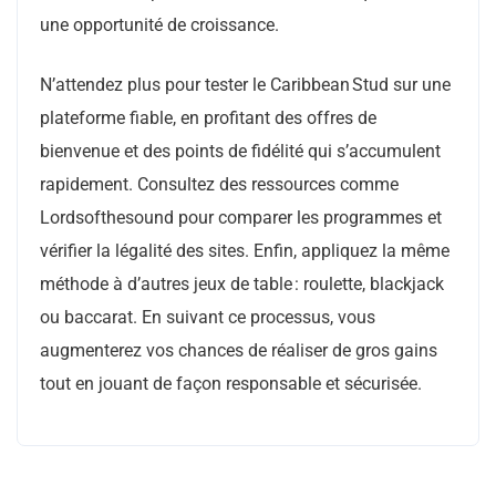
une opportunité de croissance.
N’attendez plus pour tester le Caribbean Stud sur une
plateforme fiable, en profitant des offres de
bienvenue et des points de fidélité qui s’accumulent
rapidement. Consultez des ressources comme
Lordsofthesound pour comparer les programmes et
vérifier la légalité des sites. Enfin, appliquez la même
méthode à d’autres jeux de table : roulette, blackjack
ou baccarat. En suivant ce processus, vous
augmenterez vos chances de réaliser de gros gains
tout en jouant de façon responsable et sécurisée.