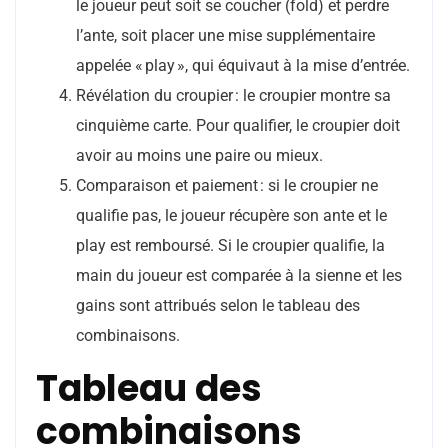
le joueur peut soit se coucher (fold) et perdre
l’ante, soit placer une mise supplémentaire
appelée « play », qui équivaut à la mise d’entrée.
Révélation du croupier : le croupier montre sa
cinquième carte. Pour qualifier, le croupier doit
avoir au moins une paire ou mieux.
Comparaison et paiement : si le croupier ne
qualifie pas, le joueur récupère son ante et le
play est remboursé. Si le croupier qualifie, la
main du joueur est comparée à la sienne et les
gains sont attribués selon le tableau des
combinaisons.
Tableau des
combinaisons