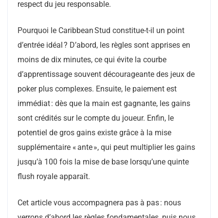
respect du jeu responsable.
Pourquoi le Caribbean Stud constitue-t-il un point
d’entrée idéal ? D’abord, les règles sont apprises en
moins de dix minutes, ce qui évite la courbe
d’apprentissage souvent décourageante des jeux de
poker plus complexes. Ensuite, le paiement est
immédiat : dès que la main est gagnante, les gains
sont crédités sur le compte du joueur. Enfin, le
potentiel de gros gains existe grâce à la mise
supplémentaire « ante », qui peut multiplier les gains
jusqu’à 100 fois la mise de base lorsqu’une quinte
flush royale apparaît.
Cet article vous accompagnera pas à pas : nous
verrons d’abord les règles fondamentales, puis nous