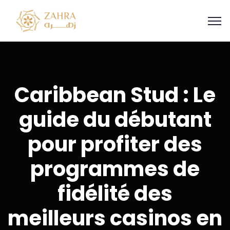
Caribbean Stud : Le
guide du débutant
pour profiter des
programmes de
fidélité des
meilleurs casinos en