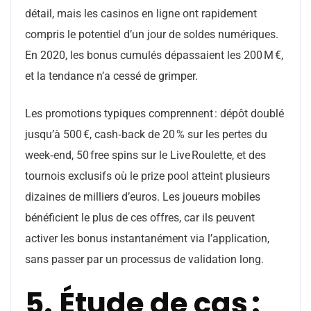
détail, mais les casinos en ligne ont rapidement
compris le potentiel d’un jour de soldes numériques.
En 2020, les bonus cumulés dépassaient les 200 M €,
et la tendance n’a cessé de grimper.
Les promotions typiques comprennent : dépôt doublé
jusqu’à 500 €, cash‑back de 20 % sur les pertes du
week‑end, 50 free spins sur le Live Roulette, et des
tournois exclusifs où le prize pool atteint plusieurs
dizaines de milliers d’euros. Les joueurs mobiles
bénéficient le plus de ces offres, car ils peuvent
activer les bonus instantanément via l’application,
sans passer par un processus de validation long.
5. Étude de cas :