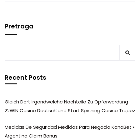
Pretraga
Recent Posts
Gleich Dort Irgendwelche Nachteile Zu Opferwerdung
22WIN Casino Deutschland Start Spinning Casino Tropez
Medidas De Seguridad Medidas Para Negocio KonaBet •
Argentina Claim Bonus