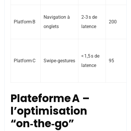
Navigation à
2‑3 s de
Platform B
200
onglets
latence
< 1,5 s de
Platform C
Swipe‑gestures
95
latence
Plateforme A –
l’optimisation
“on‑the‑go”