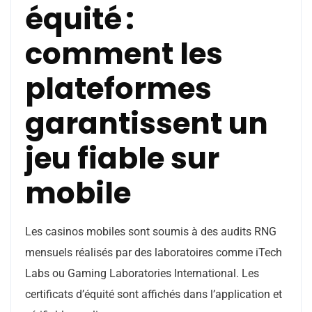
équité :
comment les
plateformes
garantissent un
jeu fiable sur
mobile
Les casinos mobiles sont soumis à des audits RNG
mensuels réalisés par des laboratoires comme iTech
Labs ou Gaming Laboratories International. Les
certificats d’équité sont affichés dans l’application et