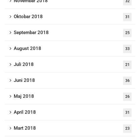
Novembar 2018
32
Oktobar 2018
31
Septembar 2018
25
August 2018
33
Juli 2018
21
Juni 2018
36
Maj 2018
26
April 2018
31
Mart 2018
23