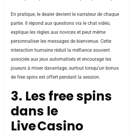
En pratique, le dealer devient le narrateur de chaque
partie. Il répond aux questions via le chat vidéo,
explique les règles aux novices et peut même
personnaliser les messages de bienvenue. Cette
interaction humaine réduit la méfiance souvent
associée aux jeux automatisés et encourage les
joueurs à miser davantage, surtout lorsqu’un bonus
de free spins est offert pendant la session.
3. Les free spins
dans le
Live Casino