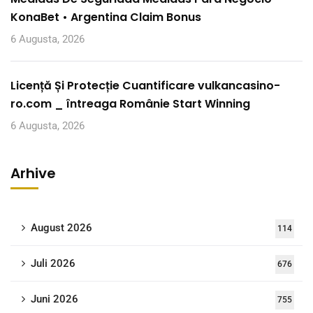
KonaBet • Argentina Claim Bonus
6 Augusta, 2026
Licență Și Protecție Cuantificare vulkancasino-
ro.com _ întreaga Românie Start Winning
6 Augusta, 2026
Arhive
August 2026
114
Juli 2026
676
Juni 2026
755