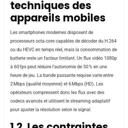
techniques des
appareils mobiles
Les smartphones modernes disposent de
processeurs octa‑core capables de décoder du H.264
ou du HEVC en temps réel, mais la consommation de
batterie reste un facteur limitant. Un flux vidéo 1080p
à 60 fps peut réduire l’autonomie de 30 % en une
heure de jeu. La bande passante requise varie entre
2 Mbps (qualité moyenne) et 6 Mbps (HD). Les
opérateurs compressent donc les flux avec des
codecs avancés et utilisent le streaming adaptatif
pour ajuster la résolution selon le signal.
1.2. Les contraintes