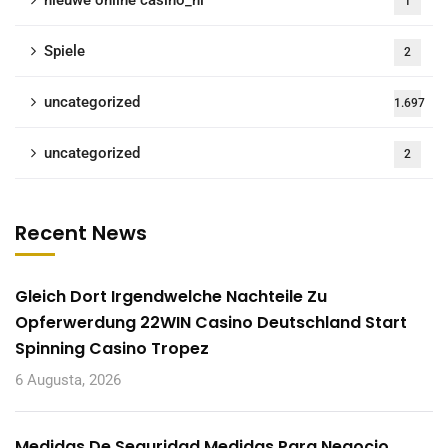
nieuwe online casino_nl
1
Spiele
2
uncategorized
1.697
uncategorized
2
Recent News
Gleich Dort Irgendwelche Nachteile Zu
Opferwerdung 22WIN Casino Deutschland Start
Spinning Casino Tropez
6 Augusta, 2026
Medidas De Seguridad Medidas Para Negocio