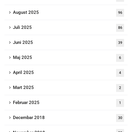
August 2025
96
Juli 2025
86
Juni 2025
39
Maj 2025
6
April 2025
4
Mart 2025
2
Februar 2025
1
Decembar 2018
30