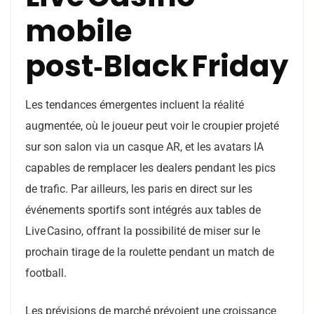
mobile
post‑Black Friday
Les tendances émergentes incluent la réalité
augmentée, où le joueur peut voir le croupier projeté
sur son salon via un casque AR, et les avatars IA
capables de remplacer les dealers pendant les pics
de trafic. Par ailleurs, les paris en direct sur les
événements sportifs sont intégrés aux tables de
Live Casino, offrant la possibilité de miser sur le
prochain tirage de la roulette pendant un match de
football.
Les prévisions de marché prévoient une croissance