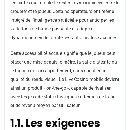
les cartes ou la roulette restent synchronisées entre le
croupier et le joueur. Certains opérateurs ont même
intégré de l’intelligence artificielle pour anticiper les
variations de bande passante et adapter
dynamiquement le bitrate, évitant ainsi les saccades.
Cette accessibilité accrue signifie que le joueur peut
placer une mise depuis le métro, la salle d’attente ou
le balcon de son appartement, sans sacrifier la
qualité du rendu visuel. Le Live Casino mobile devient
ainsi un produit « on‑the‑go », capable de rivaliser
avec les jeux de slots classiques en termes de trafic
et de revenu moyen par utilisateur.
1.1. Les exigences