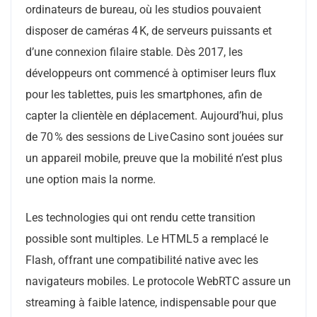
ordinateurs de bureau, où les studios pouvaient
disposer de caméras 4 K, de serveurs puissants et
d’une connexion filaire stable. Dès 2017, les
développeurs ont commencé à optimiser leurs flux
pour les tablettes, puis les smartphones, afin de
capter la clientèle en déplacement. Aujourd’hui, plus
de 70 % des sessions de Live Casino sont jouées sur
un appareil mobile, preuve que la mobilité n’est plus
une option mais la norme.
Les technologies qui ont rendu cette transition
possible sont multiples. Le HTML5 a remplacé le
Flash, offrant une compatibilité native avec les
navigateurs mobiles. Le protocole WebRTC assure un
streaming à faible latence, indispensable pour que