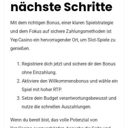
nächste Schritte
Mit dem richtigen Bonus, einer klaren Spielstrategie
und dem Fokus auf sichere Zahlungsmethoden ist
Yep Casino ein hervorragender Ort, um Slot‑Spiele zu
genießen.
Registriere dich jetzt und sichere dir den Bonus
ohne Einzahlung.
Aktiviere den Willkommensbonus und wähle ein
Spiel mit hoher RTP.
Setze dein Budget verantwortungsbewusst und
nutze die schnellen Auszahlungen.
Wenn du bereit bist, das volle Potenzial von