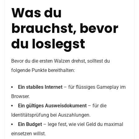
Was du
brauchst, bevor
du loslegst
Bevor du die ersten Walzen drehst, solltest du
folgende Punkte bereithalten:
Ein stabiles Internet
– für flüssiges Gameplay im
Browser.
Ein gültiges Ausweisdokument
– für die
Identitätsprüfung bei Auszahlungen.
Ein Budget
– lege fest, wie viel Geld du maximal
einsetzen willst.