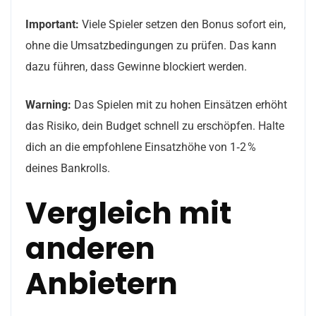
Important:
Viele Spieler setzen den Bonus sofort ein,
ohne die Umsatzbedingungen zu prüfen. Das kann
dazu führen, dass Gewinne blockiert werden.
Warning:
Das Spielen mit zu hohen Einsätzen erhöht
das Risiko, dein Budget schnell zu erschöpfen. Halte
dich an die empfohlene Einsatzhöhe von 1‑2 %
deines Bankrolls.
Vergleich mit
anderen
Anbietern