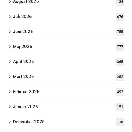
August 2026
134
Juli 2026
676
Juni 2026
755
Maj 2026
777
April 2026
365
Mart 2026
282
Februar 2026
492
Januar 2026
151
Decembar 2025
118