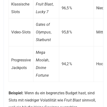
Klassische
Fruit Blast
,
96,5 %
Niedri
Slots
Lucky 7
Gates of
Video‑Slots
Olympus
,
95,8 %
Mittel
Starburst
Mega
Progressive
Moolah
,
94,2 %
Hoch
Jackpots
Divine
Fortune
Beispiel:
Wenn du ein begrenztes Budget hast, sind
Slots mit niedriger Volatilität wie
Fruit Blast
sinnvoll,