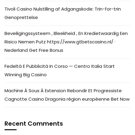
Tivoli Casino Nulstilling af Adgangskode: Trin-for-trin
Genoprettelse
Beveiligingssysteem , Bleekheid , En Kredietwaardig Een
Risico Nemen Putz https://www.gtbetscasino.nl/ ·
Nederland Get Free Bonus
Fedeltà E Pubblicità In Corso — Centro Italia Start
Winning Big Casino
Machine À Sous À Extension Rebondir Et Progressiste
Cagnotte Casino Dragonia région européenne Bet Now
Recent Comments