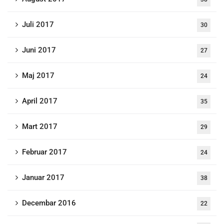
Juli 2017
30
Juni 2017
27
Maj 2017
24
April 2017
35
Mart 2017
29
Februar 2017
24
Januar 2017
38
Decembar 2016
22