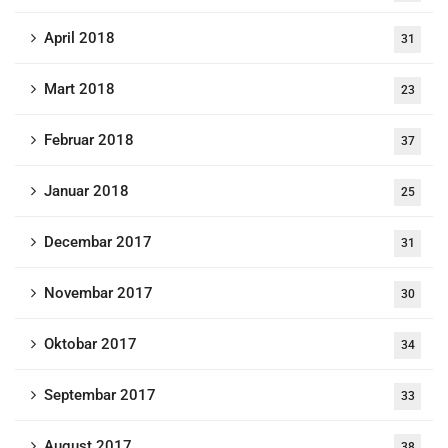
April 2018
31
Mart 2018
23
Februar 2018
37
Januar 2018
25
Decembar 2017
31
Novembar 2017
30
Oktobar 2017
34
Septembar 2017
33
August 2017
38