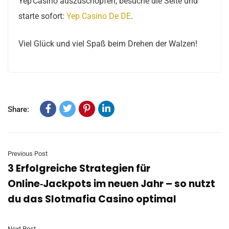
Yep Casino auszuschöpfen, besuche die Seite und
starte sofort:
Yep Casino De DE
.
Viel Glück und viel Spaß beim Drehen der Walzen!
Share:
Previous Post
3 Erfolgreiche Strategien für
Online‑Jackpots im neuen Jahr – so nutzt
du das Slotmafia Casino optimal
Next Post