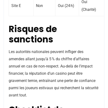
Oui
Site E
Non
Oui (24 h)
(Charité)
Risques de
sanctions
Les autorités nationales peuvent infliger des
amendes allant jusqu’à 5 % du chiffre d’affaires
annuel en cas de non‑respect. Au-delà de l’impact
financier, la réputation d’un casino peut être
gravement ternie, entraînant une perte de confiance
parmi les joueurs estivaux qui recherchent la sécurité
avant tout.