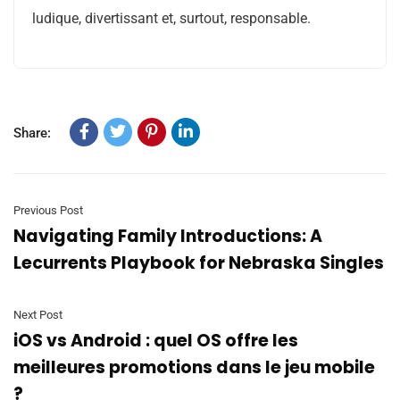
ludique, divertissant et, surtout, responsable.
Share:
Previous Post
Navigating Family Introductions: A
Lecurrents Playbook for Nebraska Singles
Next Post
iOS vs Android : quel OS offre les
meilleures promotions dans le jeu mobile
?