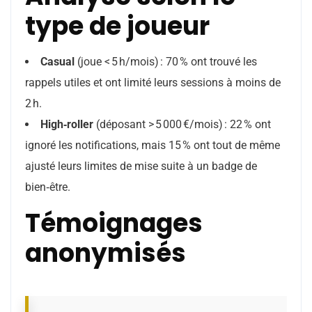
type de joueur
Casual
(joue < 5 h/mois) : 70 % ont trouvé les
rappels utiles et ont limité leurs sessions à moins de
2 h.
High‑roller
(déposant > 5 000 €/mois) : 22 % ont
ignoré les notifications, mais 15 % ont tout de même
ajusté leurs limites de mise suite à un badge de
bien‑être.
Témoignages
anonymisés