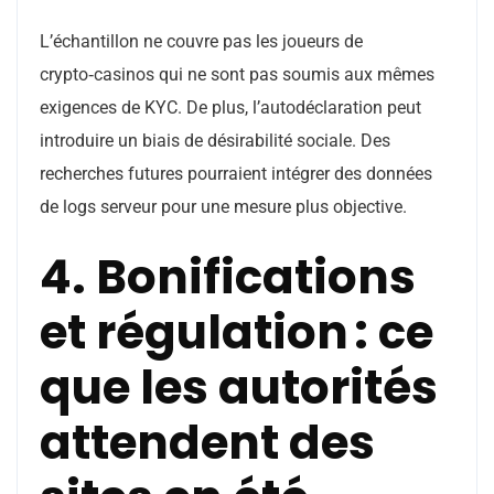
L’échantillon ne couvre pas les joueurs de
crypto‑casinos qui ne sont pas soumis aux mêmes
exigences de KYC. De plus, l’autodéclaration peut
introduire un biais de désirabilité sociale. Des
recherches futures pourraient intégrer des données
de logs serveur pour une mesure plus objective.
4. Bonifications
et régulation : ce
que les autorités
attendent des