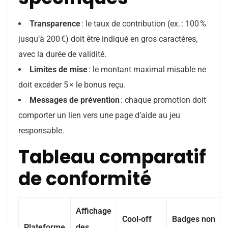
Transparence
: le taux de contribution (ex. : 100 %
jusqu’à 200 €) doit être indiqué en gros caractères,
avec la durée de validité.
Limites de mise
: le montant maximal misable ne
doit excéder 5 × le bonus reçu.
Messages de prévention
: chaque promotion doit
comporter un lien vers une page d’aide au jeu
responsable.
Tableau comparatif
de conformité
Affichage
Cool‑off
Badges non
Plateforme
des