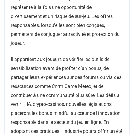
représente à la fois une opportunité de
divertissement et un risque de sur‑jeu. Les offres
responsables, lorsqu’elles sont bien conçues,
permettent de conjuguer attractivité et protection du
joueur.
Il appartient aux joueurs de vérifier les outils de
sensibilisation avant de profiter d’un bonus, de
partager leurs expériences sur des forums ou via des
ressources comme Cnrm Game Meteo, et de
contribuer à une communauté plus sûre. Les défis à
venir – IA, crypto‑casinos, nouvelles législations –
placeront les bonus mindful au cœur de l’innovation
responsable dans le secteur du jeu en ligne. En
adoptant ces pratiques, l’industrie pourra offrir un été