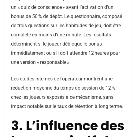
un « quiz de conscience » avant l’activation d’un
bonus de 50 % de dépôt. Le questionnaire, composé
de trois questions sur les habitudes de jeu, doit être
complété en moins d’une minute. Les résultats
déterminent si le joueur débloque le bonus
immédiatement ou s’il doit attendre 12 heures pour
une version « responsable ».
Les études internes de l’opérateur montrent une
réduction moyenne du temps de session de 12 %
chez les joueurs exposés à ce mécanisme, sans
impact notable sur le taux de rétention à long terme.
3. L’influence des