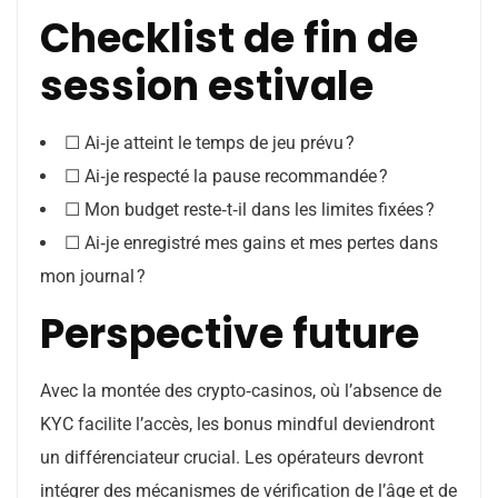
Checklist de fin de
session estivale
☐ Ai‑je atteint le temps de jeu prévu ?
☐ Ai‑je respecté la pause recommandée ?
☐ Mon budget reste‑t‑il dans les limites fixées ?
☐ Ai‑je enregistré mes gains et mes pertes dans
mon journal ?
Perspective future
Avec la montée des crypto‑casinos, où l’absence de
KYC facilite l’accès, les bonus mindful deviendront
un différenciateur crucial. Les opérateurs devront
intégrer des mécanismes de vérification de l’âge et de