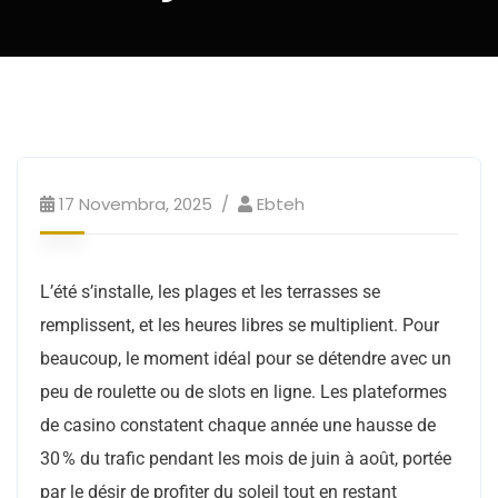
17 Novembra, 2025
Ebteh
L’été s’installe, les plages et les terrasses se
remplissent, et les heures libres se multiplient. Pour
beaucoup, le moment idéal pour se détendre avec un
peu de roulette ou de slots en ligne. Les plateformes
de casino constatent chaque année une hausse de
30 % du trafic pendant les mois de juin à août, portée
par le désir de profiter du soleil tout en restant