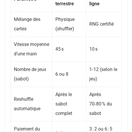
terrestre
ligne
Mélange des
Physique
RNG certifié
cartes
(shuffler)
Vitesse moyenne
45 s
10 s
d’une main
Nombre de jeux
1‑12 (selon le
6 ou 8
(sabot)
jeu)
Après le
Après
Reshuffle
sabot
70‑80 % du
automatique
complet
sabot
Paiement du
3 : 2 ou 6 : 5