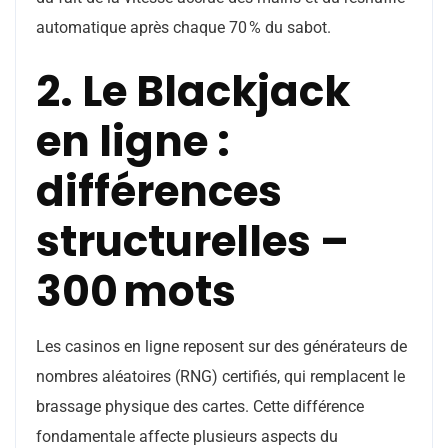
automatique après chaque 70 % du sabot.
2. Le Blackjack
en ligne :
différences
structurelles –
300 mots
Les casinos en ligne reposent sur des générateurs de
nombres aléatoires (RNG) certifiés, qui remplacent le
brassage physique des cartes. Cette différence
fondamentale affecte plusieurs aspects du