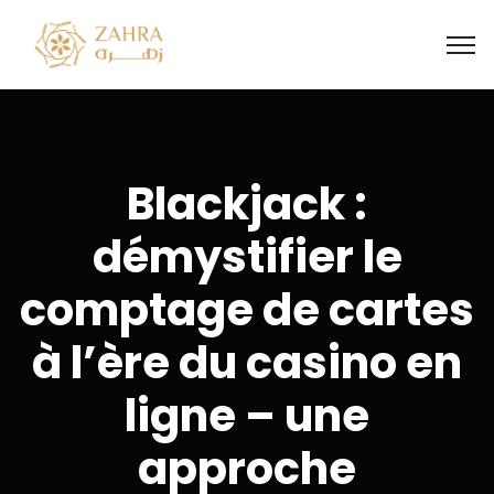
Blackjack :
démystifier le
comptage de cartes
à l’ère du casino en
ligne – une
approche