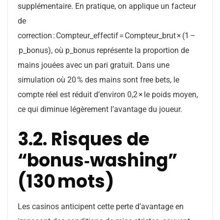
supplémentaire. En pratique, on applique un facteur
de
correction : Compteur_effectif = Compteur_brut × (1 –
p_bonus), où p_bonus représente la proportion de
mains jouées avec un pari gratuit. Dans une
simulation où 20 % des mains sont free bets, le
compte réel est réduit d’environ 0,2 × le poids moyen,
ce qui diminue légèrement l’avantage du joueur.
3.2. Risques de
“bonus‑washing”
(130 mots)
Les casinos anticipent cette perte d’avantage en