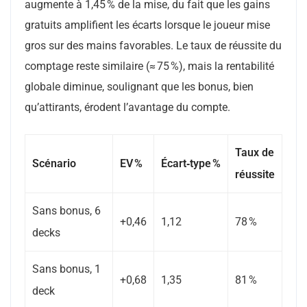
augmente à 1,45 % de la mise, du fait que les gains
gratuits amplifient les écarts lorsque le joueur mise
gros sur des mains favorables. Le taux de réussite du
comptage reste similaire (≈ 75 %), mais la rentabilité
globale diminue, soulignant que les bonus, bien
qu’attirants, érodent l’avantage du compte.
Taux de
Scénario
EV %
Écart‑type %
réussite
Sans bonus, 6
+0,46
1,12
78 %
decks
Sans bonus, 1
+0,68
1,35
81 %
deck