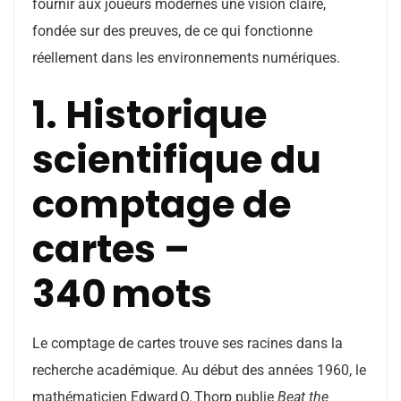
fournir aux joueurs modernes une vision claire,
fondée sur des preuves, de ce qui fonctionne
réellement dans les environnements numériques.
1. Historique
scientifique du
comptage de
cartes –
340 mots
Le comptage de cartes trouve ses racines dans la
recherche académique. Au début des années 1960, le
mathématicien Edward O. Thorp publie
Beat the