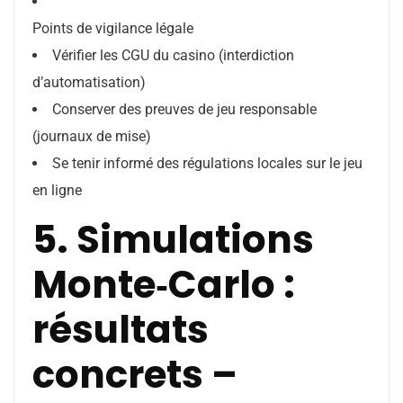
Points de vigilance légale
Vérifier les CGU du casino (interdiction
d’automatisation)
Conserver des preuves de jeu responsable
(journaux de mise)
Se tenir informé des régulations locales sur le jeu
en ligne
5. Simulations
Monte‑Carlo :
résultats
concrets –