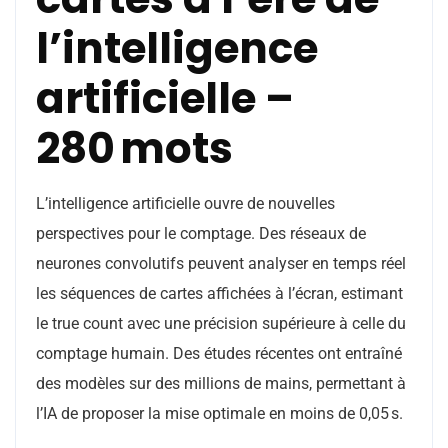
l’intelligence
artificielle –
280 mots
L’intelligence artificielle ouvre de nouvelles
perspectives pour le comptage. Des réseaux de
neurones convolutifs peuvent analyser en temps réel
les séquences de cartes affichées à l’écran, estimant
le true count avec une précision supérieure à celle du
comptage humain. Des études récentes ont entraîné
des modèles sur des millions de mains, permettant à
l’IA de proposer la mise optimale en moins de 0,05 s.