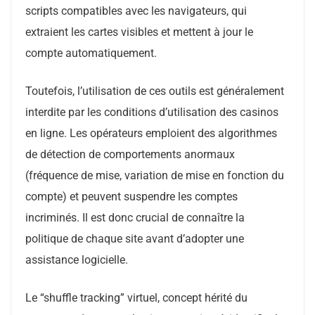
scripts compatibles avec les navigateurs, qui
extraient les cartes visibles et mettent à jour le
compte automatiquement.
Toutefois, l’utilisation de ces outils est généralement
interdite par les conditions d’utilisation des casinos
en ligne. Les opérateurs emploient des algorithmes
de détection de comportements anormaux
(fréquence de mise, variation de mise en fonction du
compte) et peuvent suspendre les comptes
incriminés. Il est donc crucial de connaître la
politique de chaque site avant d’adopter une
assistance logicielle.
Le “shuffle tracking” virtuel, concept hérité du