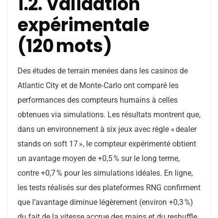
1.2. Validation
expérimentale
(120 mots)
Des études de terrain menées dans les casinos de
Atlantic City et de Monte‑Carlo ont comparé les
performances des compteurs humains à celles
obtenues via simulations. Les résultats montrent que,
dans un environnement à six jeux avec règle « dealer
stands on soft 17 », le compteur expérimenté obtient
un avantage moyen de +0,5 % sur le long terme,
contre +0,7 % pour les simulations idéales. En ligne,
les tests réalisés sur des plateformes RNG confirment
que l’avantage diminue légèrement (environ +0,3 %)
du fait de la vitesse accrue des mains et du reshuffle