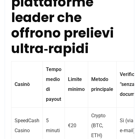
piattaforme
leader che
offrono prelievi
ultra‑rapidi
Tempo
Verifica
medio
Limite
Metodo
Casinò
“senza
di
minimo
principale
documen
payout
Crypto
SpeedCash
5
Sì (via
€20
(BTC,
Casino
minuti
e‑mail)
ETH)