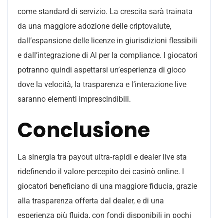
come standard di servizio. La crescita sarà trainata
da una maggiore adozione delle criptovalute,
dall’espansione delle licenze in giurisdizioni flessibili
e dall’integrazione di AI per la compliance. I giocatori
potranno quindi aspettarsi un’esperienza di gioco
dove la velocità, la trasparenza e l’interazione live
saranno elementi imprescindibili.
Conclusione
La sinergia tra payout ultra‑rapidi e dealer live sta
ridefinendo il valore percepito dei casinò online. I
giocatori beneficiano di una maggiore fiducia, grazie
alla trasparenza offerta dal dealer, e di una
esperienza più fluida, con fondi disponibili in pochi