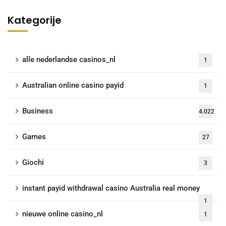
Kategorije
alle nederlandse casinos_nl
1
Australian online casino payid
1
Business
4.022
Games
27
Giochi
3
instant payid withdrawal casino Australia real money
1
nieuwe online casino_nl
1