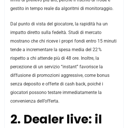
gestito in tempo reale da algoritmi di monitoraggio.
Dal punto di vista del giocatore, la rapidità ha un
impatto diretto sulla fedeltà. Studi di mercato
mostrano che chi riceve i propri fondi entro 15 minuti
tende a incrementare la spesa media del 22 %
rispetto a chi attende più di 48 ore. Inoltre, la
percezione di un servizio “instant” favorisce la
diffusione di promozioni aggressive, come bonus
senza deposito e offerte di cash back, poiché i
giocatori possono testare immediatamente la
convenienza dell’offerta.
2. Dealer live: il