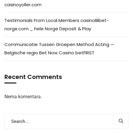
casinoyoller.com
Testimonials From Local Members casinolilibet-
norge.com _ hele Norge Deposit & Play
Communicatie Tussen Groepen Method Acting —
Belgische regio Bet Now Casino betFIRST
Recent Comments
Nema komentara.