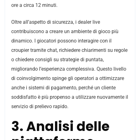
ore a circa 12 minuti.
Oltre all’aspetto di sicurezza, i dealer live
contribuiscono a creare un ambiente di gioco più
dinamico. I giocatori possono interagire con il
croupier tramite chat, richiedere chiarimenti su regole
o chiedere consigli su strategie di puntata,
migliorando l’esperienza complessiva. Questo livello
di coinvolgimento spinge gli operatori a ottimizzare
anche i sistemi di pagamento, perché un cliente
soddisfatto è più propenso a utilizzare nuovamente il
servizio di prelievo rapido.
3. Analisi delle