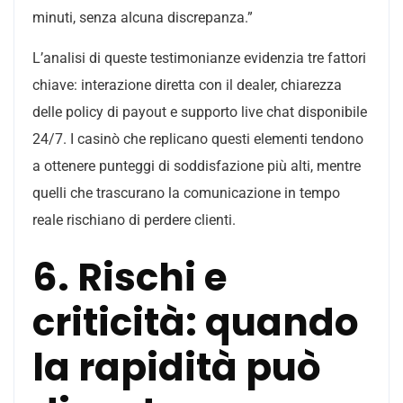
minuti, senza alcuna discrepanza.”
L’analisi di queste testimonianze evidenzia tre fattori
chiave: interazione diretta con il dealer, chiarezza
delle policy di payout e supporto live chat disponibile
24/7. I casinò che replicano questi elementi tendono
a ottenere punteggi di soddisfazione più alti, mentre
quelli che trascurano la comunicazione in tempo
reale rischiano di perdere clienti.
6. Rischi e
criticità: quando
la rapidità può