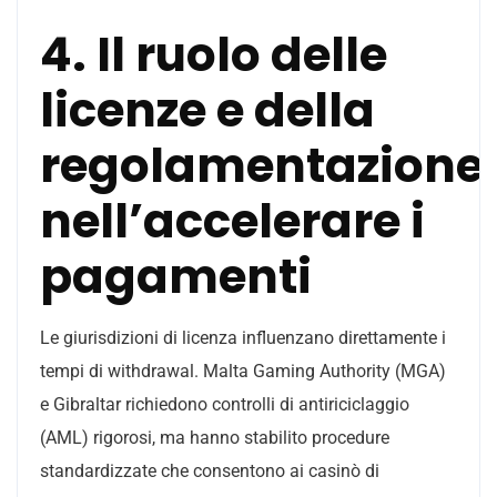
4. Il ruolo delle
licenze e della
regolamentazione
nell’accelerare i
pagamenti
Le giurisdizioni di licenza influenzano direttamente i
tempi di withdrawal. Malta Gaming Authority (MGA)
e Gibraltar richiedono controlli di antiriciclaggio
(AML) rigorosi, ma hanno stabilito procedure
standardizzate che consentono ai casinò di