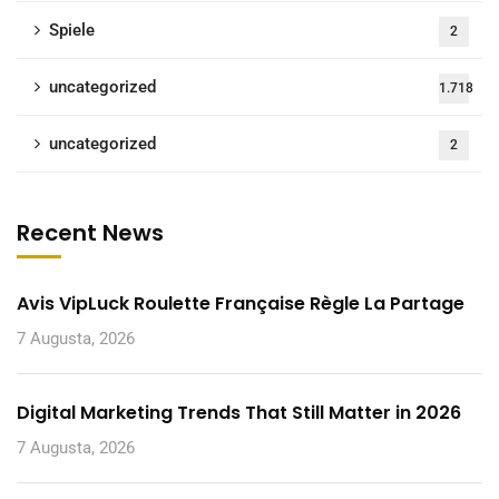
Spiele
2
uncategorized
1.718
uncategorized
2
Recent News
Avis VipLuck Roulette Française Règle La Partage
7 Augusta, 2026
Digital Marketing Trends That Still Matter in 2026
7 Augusta, 2026