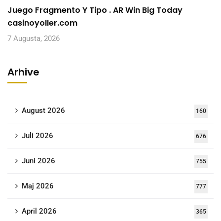
Juego Fragmento Y Tipo . AR Win Big Today
casinoyoller.com
7 Augusta, 2026
Arhive
August 2026
160
Juli 2026
676
Juni 2026
755
Maj 2026
777
April 2026
365