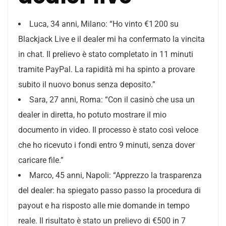
Luca, 34 anni, Milano: “Ho vinto €1 200 su
Blackjack Live e il dealer mi ha confermato la vincita
in chat. Il prelievo è stato completato in 11 minuti
tramite PayPal. La rapidità mi ha spinto a provare
subito il nuovo bonus senza deposito.”
Sara, 27 anni, Roma: “Con il casinò che usa un
dealer in diretta, ho potuto mostrare il mio
documento in video. Il processo è stato così veloce
che ho ricevuto i fondi entro 9 minuti, senza dover
caricare file.”
Marco, 45 anni, Napoli: “Apprezzo la trasparenza
del dealer: ha spiegato passo passo la procedura di
payout e ha risposto alle mie domande in tempo
reale. Il risultato è stato un prelievo di €500 in 7