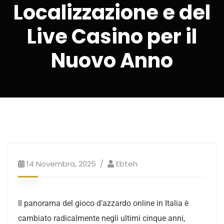
Localizzazione e del
Live Casino per il
Nuovo Anno
14 Novembra, 2025
Ebteh
Il panorama del gioco d’azzardo online in Italia è
cambiato radicalmente negli ultimi cinque anni,