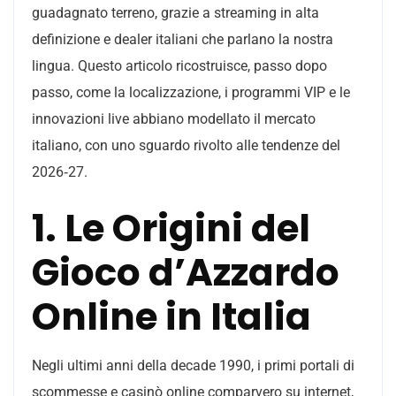
guadagnato terreno, grazie a streaming in alta
definizione e dealer italiani che parlano la nostra
lingua. Questo articolo ricostruisce, passo dopo
passo, come la localizzazione, i programmi VIP e le
innovazioni live abbiano modellato il mercato
italiano, con uno sguardo rivolto alle tendenze del
2026‑27.
1. Le Origini del
Gioco d’Azzardo
Online in Italia
Negli ultimi anni della decade 1990, i primi portali di
scommesse e casinò online comparvero su internet,