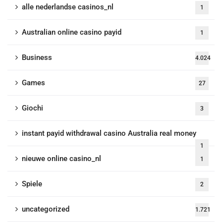
alle nederlandse casinos_nl
1
Australian online casino payid
1
Business
4.024
Games
27
Giochi
3
instant payid withdrawal casino Australia real money
1
nieuwe online casino_nl
1
Spiele
2
uncategorized
1.721