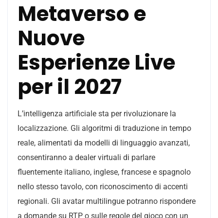
Metaverso e
Nuove
Esperienze Live
per il 2027
L’intelligenza artificiale sta per rivoluzionare la
localizzazione. Gli algoritmi di traduzione in tempo
reale, alimentati da modelli di linguaggio avanzati,
consentiranno a dealer virtuali di parlare
fluentemente italiano, inglese, francese e spagnolo
nello stesso tavolo, con riconoscimento di accenti
regionali. Gli avatar multilingue potranno rispondere
a domande su RTP o sulle regole del gioco con un