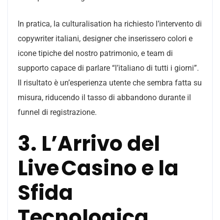
In pratica, la culturalisation ha richiesto l’intervento di
copywriter italiani, designer che inserissero colori e
icone tipiche del nostro patrimonio, e team di
supporto capace di parlare “l’italiano di tutti i giorni”.
Il risultato è un’esperienza utente che sembra fatta su
misura, riducendo il tasso di abbandono durante il
funnel di registrazione.
3. L’Arrivo del
Live Casino e la
Sfida
Tecnologica