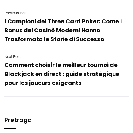
Previous Post
I Campioni del Three Card Poker: Come i
Bonus dei Casinò Moderni Hanno
Trasformato le Storie di Successo
Next Post
Comment choisir le meilleur tournoi de
Blackjack en direct : guide stratégique
pour les joueurs exigeants
Pretraga