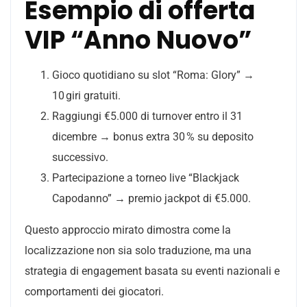
Esempio di offerta
VIP “Anno Nuovo”
Gioco quotidiano su slot “Roma: Glory” →
10 giri gratuiti.
Raggiungi €5.000 di turnover entro il 31
dicembre → bonus extra 30 % su deposito
successivo.
Partecipazione a torneo live “Blackjack
Capodanno” → premio jackpot di €5.000.
Questo approccio mirato dimostra come la
localizzazione non sia solo traduzione, ma una
strategia di engagement basata su eventi nazionali e
comportamenti dei giocatori.