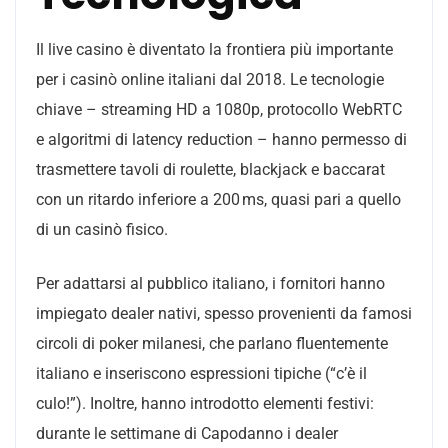
Il live casino è diventato la frontiera più importante
per i casinò online italiani dal 2018. Le tecnologie
chiave – streaming HD a 1080p, protocollo WebRTC
e algoritmi di latency reduction – hanno permesso di
trasmettere tavoli di roulette, blackjack e baccarat
con un ritardo inferiore a 200 ms, quasi pari a quello
di un casinò fisico.
Per adattarsi al pubblico italiano, i fornitori hanno
impiegato dealer nativi, spesso provenienti da famosi
circoli di poker milanesi, che parlano fluentemente
italiano e inseriscono espressioni tipiche (“c’è il
culo!”). Inoltre, hanno introdotto elementi festivi:
durante le settimane di Capodanno i dealer