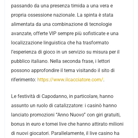
passando da una presenza timida a una vera e
propria ossessione nazionale. La spinta è stata
alimentata da una combinazione di tecnologie
avanzate, offerte VIP sempre più sofisticate e una
localizzazione linguistica che ha trasformato
l’esperienza di gioco in un servizio su misura per il
pubblico italiano. Nella seconda frase, i lettori
possono approfondire il tema visitando il sito di
riferimento:
https://www.ilcacciatore.com/
.
Le festività di Capodanno, in particolare, hanno
assunto un ruolo di catalizzatore: i casinò hanno
lanciato promozioni “Anno Nuovo” con giri gratuiti,
bonus in euro e tornei live che hanno attirato milioni
di nuovi giocatori. Parallelamente, il live casino ha