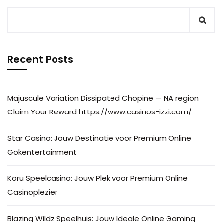
Recent Posts
Majuscule Variation Dissipated Chopine — NA region
Claim Your Reward https://www.casinos-izzi.com/
Star Casino: Jouw Destinatie voor Premium Online
Gokentertainment
Koru Speelcasino: Jouw Plek voor Premium Online
Casinoplezier
Blazing Wildz Speelhuis: Jouw Ideale Online Gaming