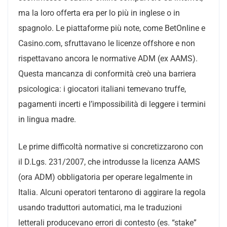
ma la loro offerta era per lo più in inglese o in
spagnolo. Le piattaforme più note, come BetOnline e
Casino.com, sfruttavano le licenze offshore e non
rispettavano ancora le normative ADM (ex AAMS).
Questa mancanza di conformità creò una barriera
psicologica: i giocatori italiani temevano truffe,
pagamenti incerti e l’impossibilità di leggere i termini
in lingua madre.
Le prime difficoltà normative si concretizzarono con
il D.Lgs. 231/2007, che introdusse la licenza AAMS
(ora ADM) obbligatoria per operare legalmente in
Italia. Alcuni operatori tentarono di aggirare la regola
usando traduttori automatici, ma le traduzioni
letterali producevano errori di contesto (es. “stake”