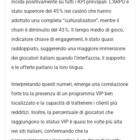
incida positivamente su tutti i KPI principali. L’ARPU è
stato superiore del 45 % nei casinò che hanno
adottato una completa “culturalisation”, mentre il
churn è diminuito del 43 %. Il tempo medio di gioco,
indicatore chiave di engagement, è stato quasi
raddoppiato, suggerendo una maggiore immersione
dei giocatori italiani quando l’interfaccia, il supporto
e le offerte parlano la loro lingua.
Interpretando questi numeri, emerge una correlazione
forte tra la presenza di un programma VIP ben
localizzato e la capacità di trattenere i clienti più
redditizi. Inoltre, la percentuale di giocatori che
raggiungono lo status VIP è quasi tre volte più alta
nei siti italiani, confermando che la