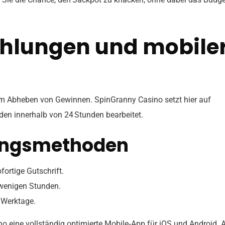
ahlungen und mobile
beim Abheben von Gewinnen. SpinGranny Casino setzt hier auf
den innerhalb von 24 Stunden bearbeitet.
ungsmethoden
fortige Gutschrift.
n wenigen Stunden.
2 Werktage.
ino eine vollständig optimierte Mobile‑App für iOS und Android. A