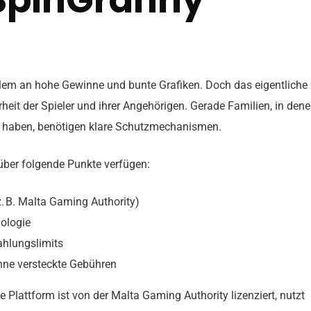
llem an hohe Gewinne und bunte Grafiken. Doch das eigentliche
eit der Spieler und ihrer Angehörigen. Gerade Familien, in den
te haben, benötigen klare Schutzmechanismen.
ber folgende Punkte verfügen:
. B. Malta Gaming Authority)
ologie
ahlungslimits
ne versteckte Gebühren
ie Plattform ist von der Malta Gaming Authority lizenziert, nutzt