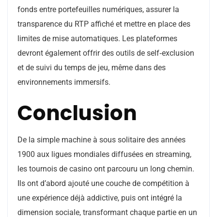
fonds entre portefeuilles numériques, assurer la
transparence du RTP affiché et mettre en place des
limites de mise automatiques. Les plateformes
devront également offrir des outils de self‑exclusion
et de suivi du temps de jeu, même dans des
environnements immersifs.
Conclusion
De la simple machine à sous solitaire des années
1900 aux ligues mondiales diffusées en streaming,
les tournois de casino ont parcouru un long chemin.
Ils ont d’abord ajouté une couche de compétition à
une expérience déjà addictive, puis ont intégré la
dimension sociale, transformant chaque partie en un