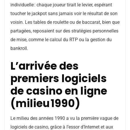
individuelle : chaque joueur tirait le levier, espérant
toucher le jackpot sans jamais voir le résultat de son
voisin. Les tables de roulette ou de baccarat, bien que
partagées, reposaient sur des stratégies personnelles
de mise, comme le calcul du RTP ou la gestion du
bankroll.
L’arrivée des
premiers logiciels
de casino en ligne
(milieu 1990)
Le milieu des années 1990 a vu la première vague de
logiciels de casino, grâce à l’essor d’Internet et aux