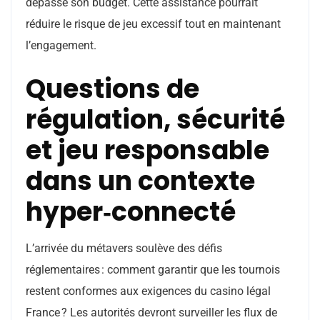
dépasse son budget. Cette assistance pourrait
réduire le risque de jeu excessif tout en maintenant
l’engagement.
Questions de
régulation, sécurité
et jeu responsable
dans un contexte
hyper‑connecté
L’arrivée du métavers soulève des défis
réglementaires : comment garantir que les tournois
restent conformes aux exigences du casino légal
France ? Les autorités devront surveiller les flux de