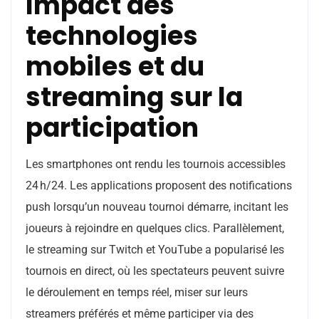
Impact des
technologies
mobiles et du
streaming sur la
participation
Les smartphones ont rendu les tournois accessibles
24 h/24. Les applications proposent des notifications
push lorsqu’un nouveau tournoi démarre, incitant les
joueurs à rejoindre en quelques clics. Parallèlement,
le streaming sur Twitch et YouTube a popularisé les
tournois en direct, où les spectateurs peuvent suivre
le déroulement en temps réel, miser sur leurs
streamers préférés et même participer via des