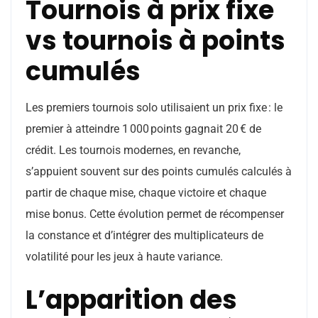
Tournois à prix fixe
vs tournois à points
cumulés
Les premiers tournois solo utilisaient un prix fixe : le
premier à atteindre 1 000 points gagnait 20 € de
crédit. Les tournois modernes, en revanche,
s’appuient souvent sur des points cumulés calculés à
partir de chaque mise, chaque victoire et chaque
mise bonus. Cette évolution permet de récompenser
la constance et d’intégrer des multiplicateurs de
volatilité pour les jeux à haute variance.
L’apparition des