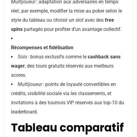
Multijoueur
: adaptation aux adversaires en temps
réel ; par exemple, modifier la mise au poker selon le
style du tableau ou choisir un slot avec des
free
spins
partagés pour profiter d’un avantage collectif.
Récompenses et fidélisation
Solo
: bonus exclusifs comme le
cashback sans
wager
, des tours gratuits réservés aux meilleurs
scores.
Multijoueur
: points de loyauté convertibles en
crédits, visibilité sociale via les classements, et
invitations à des tournois VIP réservés aux top‑10 du
leaderboard.
Tableau comparatif