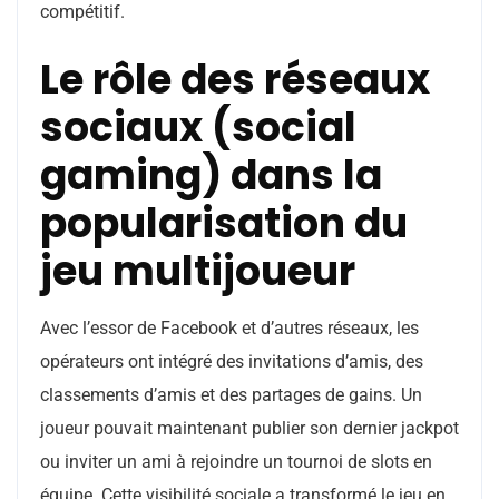
compétitif.
Le rôle des réseaux
sociaux (social
gaming) dans la
popularisation du
jeu multijoueur
Avec l’essor de Facebook et d’autres réseaux, les
opérateurs ont intégré des invitations d’amis, des
classements d’amis et des partages de gains. Un
joueur pouvait maintenant publier son dernier jackpot
ou inviter un ami à rejoindre un tournoi de slots en
équipe. Cette visibilité sociale a transformé le jeu en