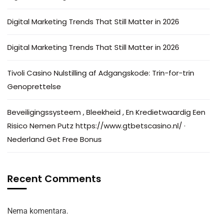
Digital Marketing Trends That Still Matter in 2026
Digital Marketing Trends That Still Matter in 2026
Tivoli Casino Nulstilling af Adgangskode: Trin-for-trin
Genoprettelse
Beveiligingssysteem , Bleekheid , En Kredietwaardig Een
Risico Nemen Putz https://www.gtbetscasino.nl/ ·
Nederland Get Free Bonus
Recent Comments
Nema komentara.