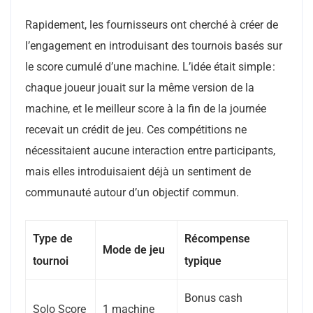
Rapidement, les fournisseurs ont cherché à créer de
l’engagement en introduisant des tournois basés sur
le score cumulé d’une machine. L’idée était simple :
chaque joueur jouait sur la même version de la
machine, et le meilleur score à la fin de la journée
recevait un crédit de jeu. Ces compétitions ne
nécessitaient aucune interaction entre participants,
mais elles introduisaient déjà un sentiment de
communauté autour d’un objectif commun.
Type de
Récompense
Mode de jeu
tournoi
typique
Bonus cash
Solo Score
1 machine