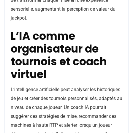
de transformer chaque mise en une expérience
sensorielle, augmentant la perception de valeur du
jackpot.
L’IA comme
organisateur de
tournois et coach
virtuel
L’intelligence artificielle peut analyser les historiques
de jeu et créer des tournois personnalisés, adaptés au
niveau de chaque joueur. Un coach IA pourrait
suggérer des stratégies de mise, recommander des
machines à haute RTP et alerter lorsqu’un joueur