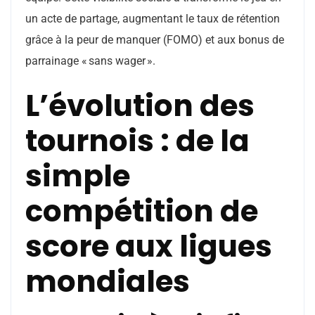
un acte de partage, augmentant le taux de rétention
grâce à la peur de manquer (FOMO) et aux bonus de
parrainage « sans wager ».
L’évolution des
tournois : de la
simple
compétition de
score aux ligues
mondiales