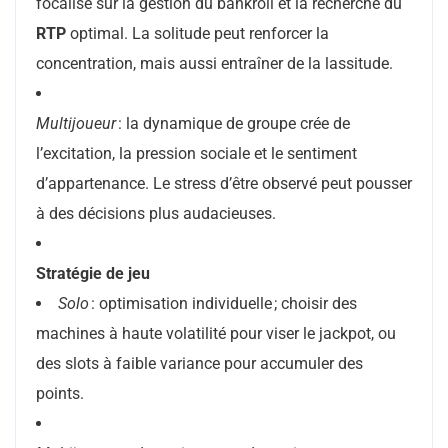
focalise sur la gestion du bankroll et la recherche du
RTP
optimal. La solitude peut renforcer la
concentration, mais aussi entraîner de la lassitude.
Multijoueur
: la dynamique de groupe crée de
l’excitation, la pression sociale et le sentiment
d’appartenance. Le stress d’être observé peut pousser
à des décisions plus audacieuses.
Stratégie de jeu
Solo
: optimisation individuelle ; choisir des
machines à haute volatilité pour viser le jackpot, ou
des slots à faible variance pour accumuler des
points.