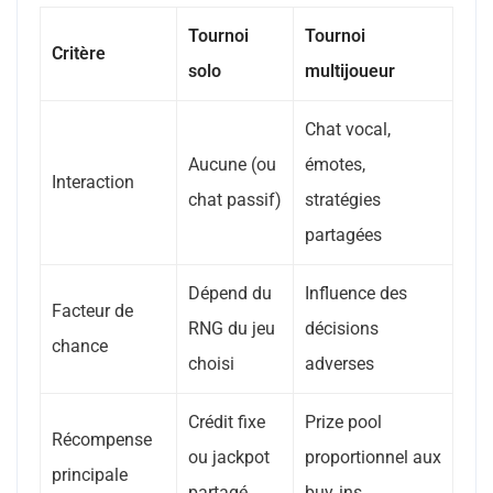
Tournoi
Tournoi
Critère
solo
multijoueur
Chat vocal,
Aucune (ou
émotes,
Interaction
chat passif)
stratégies
partagées
Dépend du
Influence des
Facteur de
RNG du jeu
décisions
chance
choisi
adverses
Crédit fixe
Prize pool
Récompense
ou jackpot
proportionnel aux
principale
partagé
buy‑ins