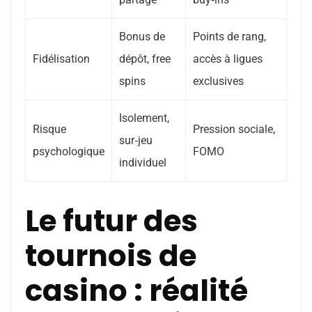
Bonus de
Points de rang,
Fidélisation
dépôt, free
accès à ligues
spins
exclusives
Isolement,
Risque
Pression sociale,
sur‑jeu
psychologique
FOMO
individuel
Le futur des
tournois de
casino : réalité