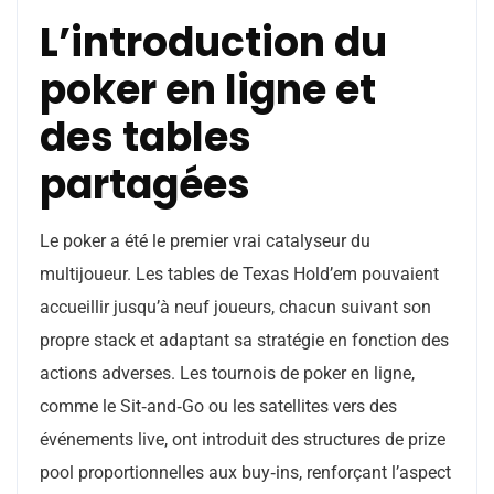
L’introduction du
poker en ligne et
des tables
partagées
Le poker a été le premier vrai catalyseur du
multijoueur. Les tables de Texas Hold’em pouvaient
accueillir jusqu’à neuf joueurs, chacun suivant son
propre stack et adaptant sa stratégie en fonction des
actions adverses. Les tournois de poker en ligne,
comme le Sit‑and‑Go ou les satellites vers des
événements live, ont introduit des structures de prize
pool proportionnelles aux buy‑ins, renforçant l’aspect