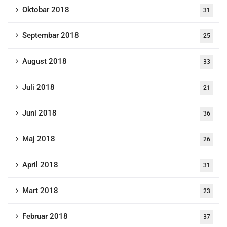
Oktobar 2018
31
Septembar 2018
25
August 2018
33
Juli 2018
21
Juni 2018
36
Maj 2018
26
April 2018
31
Mart 2018
23
Februar 2018
37