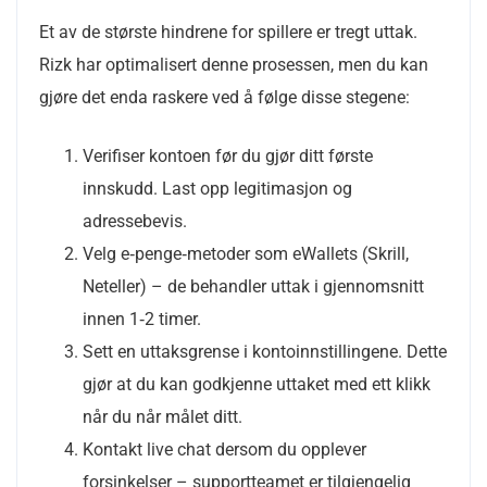
Et av de største hindrene for spillere er tregt uttak.
Rizk har optimalisert denne prosessen, men du kan
gjøre det enda raskere ved å følge disse stegene:
Verifiser kontoen før du gjør ditt første
innskudd. Last opp legitimasjon og
adressebevis.
Velg e‑penge‑metoder som eWallets (Skrill,
Neteller) – de behandler uttak i gjennomsnitt
innen 1‑2 timer.
Sett en uttaksgrense i kontoinnstillingene. Dette
gjør at du kan godkjenne uttaket med ett klikk
når du når målet ditt.
Kontakt live chat dersom du opplever
forsinkelser – supportteamet er tilgjengelig