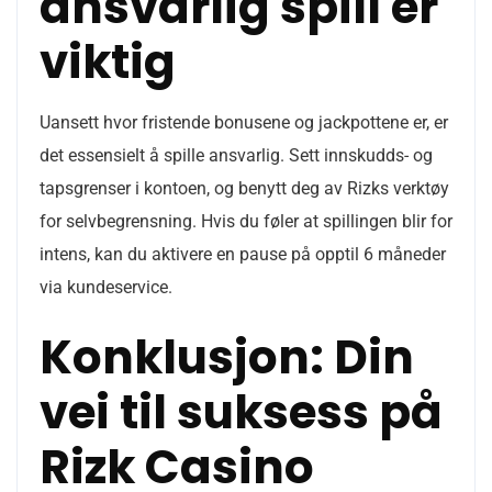
ansvarlig spill er
viktig
Uansett hvor fristende bonusene og jackpottene er, er
det essensielt å spille ansvarlig. Sett innskudds- og
tapsgrenser i kontoen, og benytt deg av Rizks verktøy
for selvbegrensning. Hvis du føler at spillingen blir for
intens, kan du aktivere en pause på opptil 6 måneder
via kundeservice.
Konklusjon: Din
vei til suksess på
Rizk Casino