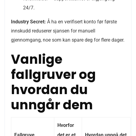
24/7.
Industry Secret:
Å ha en verifisert konto før første
innskudd reduserer sjansen for manuell
gjennomgang, noe som kan spare deg for flere dager.
Vanlige
fallgruver og
hvordan du
unngår dem
Hvorfor
Fallgruve
det er et
Hvordan unngå det