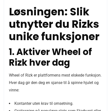
Løsningen: Slik
utnytter du Rizks
unike funksjoner
1. Aktiver Wheel of
Rizk hver dag
Wheel of Rizk er plattformens mest elskede funksjon.
Hver dag gir den deg en sjanse til å spinne hjulet og
vinne:
Kontanter uten krav til omsetning.
Gratisspinn på populære slots som Starburst eller