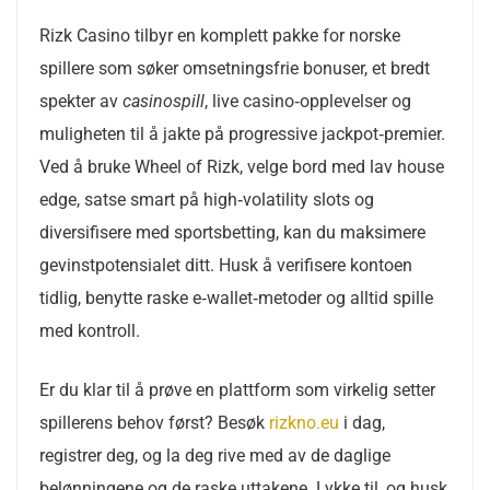
Rizk Casino tilbyr en komplett pakke for norske
spillere som søker omsetningsfrie bonuser, et bredt
spekter av
casinospill
, live casino‑opplevelser og
muligheten til å jakte på progressive jackpot‑premier.
Ved å bruke Wheel of Rizk, velge bord med lav house
edge, satse smart på high‑volatility slots og
diversifisere med sportsbetting, kan du maksimere
gevinstpotensialet ditt. Husk å verifisere kontoen
tidlig, benytte raske e‑wallet‑metoder og alltid spille
med kontroll.
Er du klar til å prøve en plattform som virkelig setter
spillerens behov først? Besøk
rizkno.eu
i dag,
registrer deg, og la deg rive med av de daglige
belønningene og de raske uttakene. Lykke til, og husk