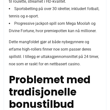
til roulette, streamet i HD‑kvalitet.
Sportsbetting på over 30 idretter, inkludert fotball,
tennis og e‑sport.
Progressive jackpot‑spill som Mega Moolah og
Divine Fortune, hvor premiepotten kan nå millioner.
Dette mangfoldet gjør at både nybegynnere og
erfarne high‑rollers finner noe som passer deres
spillstil. I tillegg er uttaksgjennomsnittet på 24 timer,
noe som er raskt for en nettbasert casino.
Problemet med
tradisjonelle
bonustilbud