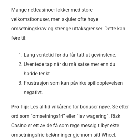
Mange nettcasinoer lokker med store
velkomstbonuser, men skjuler ofte høye
omsetningskrav og strenge uttaksgrenser. Dette kan
føre til:
Lang ventetid før du får tatt ut gevinstene.
Uventede tap når du må satse mer enn du
hadde tenkt.
Frustrasjon som kan påvirke spillopplevelsen
negativt.
Pro Tip:
Les alltid vilkårene for bonuser nøye. Se etter
ord som “omsetningsfri” eller “lav wagering”. Rizk
Casino er ett av de få som regelmessig tilbyr ekte
omsetningsfrie belønninger gjennom sitt Wheel.