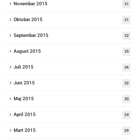
Novembar 2015
31
Oktobar 2015
31
Septembar 2015
32
August 2015
35
Juli 2015
36
Juni 2015
32
Maj 2015
30
April 2015
24
Mart 2015
29