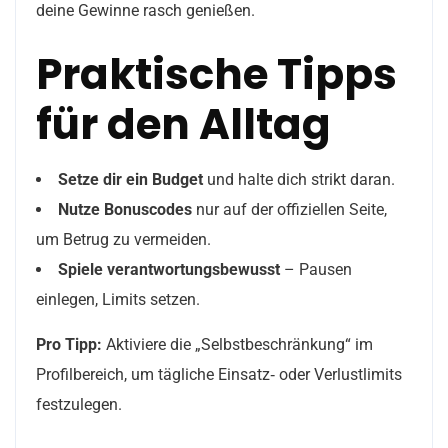
deine Gewinne rasch genießen.
Praktische Tipps
für den Alltag
Setze dir ein Budget
und halte dich strikt daran.
Nutze Bonuscodes
nur auf der offiziellen Seite,
um Betrug zu vermeiden.
Spiele verantwortungsbewusst
– Pausen
einlegen, Limits setzen.
Pro Tipp:
Aktiviere die „Selbstbeschränkung“ im
Profilbereich, um tägliche Einsatz‑ oder Verlustlimits
festzulegen.