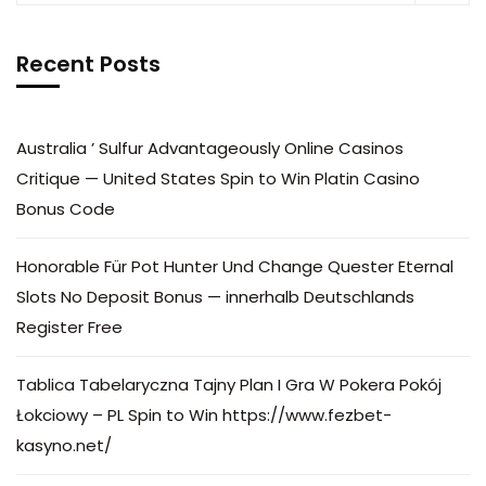
Recent Posts
Australia ’ Sulfur Advantageously Online Casinos
Critique — United States Spin to Win Platin Casino
Bonus Code
Honorable Für Pot Hunter Und Change Quester Eternal
Slots No Deposit Bonus — innerhalb Deutschlands
Register Free
Tablica Tabelaryczna Tajny Plan I Gra W Pokera Pokój
Łokciowy – PL Spin to Win https://www.fezbet-
kasyno.net/