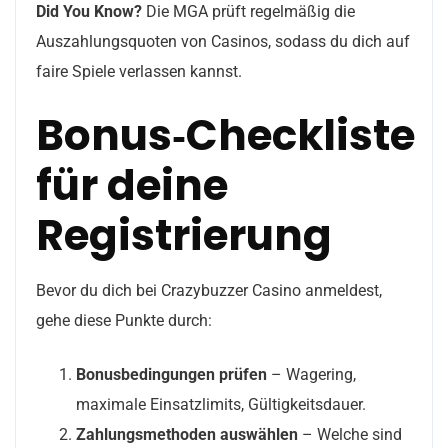
Did You Know?
Die MGA prüft regelmäßig die
Auszahlungsquoten von Casinos, sodass du dich auf
faire Spiele verlassen kannst.
Bonus‑Checkliste
für deine
Registrierung
Bevor du dich bei Crazybuzzer Casino anmeldest,
gehe diese Punkte durch:
Bonusbedingungen prüfen
– Wagering,
maximale Einsatzlimits, Gültigkeitsdauer.
Zahlungsmethoden auswählen
– Welche sind