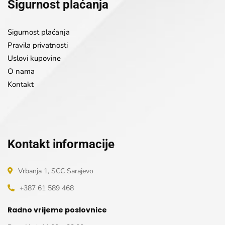
Sigurnost plaćanja
Sigurnost plaćanja
Pravila privatnosti
Uslovi kupovine
O nama
Kontakt
Kontakt informacije
Vrbanja 1, SCC Sarajevo
+387 61 589 468
Radno vrijeme poslovnice