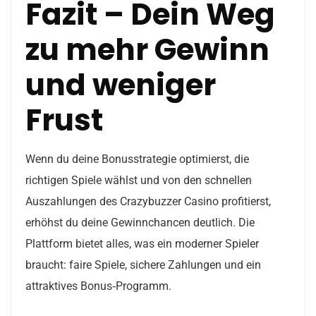
Fazit – Dein Weg
zu mehr Gewinn
und weniger
Frust
Wenn du deine Bonusstrategie optimierst, die
richtigen Spiele wählst und von den schnellen
Auszahlungen des Crazybuzzer Casino profitierst,
erhöhst du deine Gewinnchancen deutlich. Die
Plattform bietet alles, was ein moderner Spieler
braucht: faire Spiele, sichere Zahlungen und ein
attraktives Bonus‑Programm.