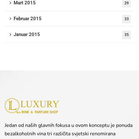
Mart 2015
29
Februar 2015
33
Januar 2015
35
Jedan od naših glavnih fokusa u ovom konceptu je ponuda
bezalkoholnih vina tri različita svjetski renomirana