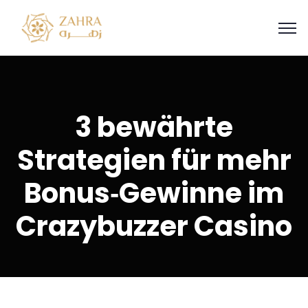
3 bewährte
Strategien für mehr
Bonus‑Gewinne im
Crazybuzzer Casino