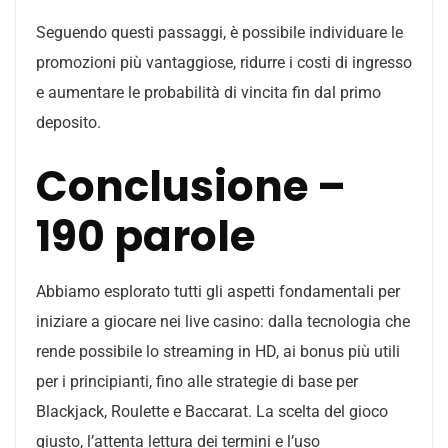
Seguendo questi passaggi, è possibile individuare le
promozioni più vantaggiose, ridurre i costi di ingresso
e aumentare le probabilità di vincita fin dal primo
deposito.
Conclusione –
190 parole
Abbiamo esplorato tutti gli aspetti fondamentali per
iniziare a giocare nei live casino: dalla tecnologia che
rende possibile lo streaming in HD, ai bonus più utili
per i principianti, fino alle strategie di base per
Blackjack, Roulette e Baccarat. La scelta del gioco
giusto, l’attenta lettura dei termini e l’uso