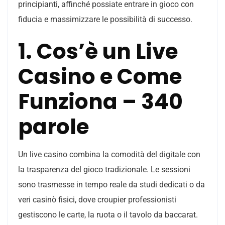
principianti, affinché possiate entrare in gioco con
fiducia e massimizzare le possibilità di successo.
1. Cos’è un Live
Casino e Come
Funziona – 340
parole
Un live casino combina la comodità del digitale con
la trasparenza del gioco tradizionale. Le sessioni
sono trasmesse in tempo reale da studi dedicati o da
veri casinò fisici, dove croupier professionisti
gestiscono le carte, la ruota o il tavolo da baccarat.