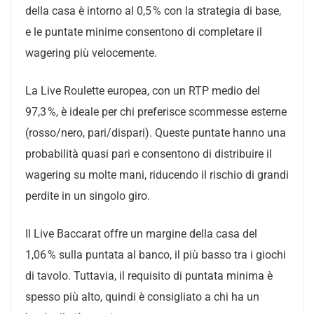
della casa è intorno al 0,5 % con la strategia di base,
e le puntate minime consentono di completare il
wagering più velocemente.
La Live Roulette europea, con un RTP medio del
97,3 %, è ideale per chi preferisce scommesse esterne
(rosso/nero, pari/dispari). Queste puntate hanno una
probabilità quasi pari e consentono di distribuire il
wagering su molte mani, riducendo il rischio di grandi
perdite in un singolo giro.
Il Live Baccarat offre un margine della casa del
1,06 % sulla puntata al banco, il più basso tra i giochi
di tavolo. Tuttavia, il requisito di puntata minima è
spesso più alto, quindi è consigliato a chi ha un