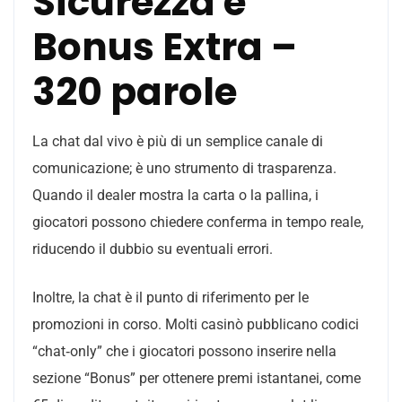
Sicurezza e
Bonus Extra –
320 parole
La chat dal vivo è più di un semplice canale di
comunicazione; è uno strumento di trasparenza.
Quando il dealer mostra la carta o la pallina, i
giocatori possono chiedere conferma in tempo reale,
riducendo il dubbio su eventuali errori.
Inoltre, la chat è il punto di riferimento per le
promozioni in corso. Molti casinò pubblicano codici
“chat‑only” che i giocatori possono inserire nella
sezione “Bonus” per ottenere premi istantanei, come