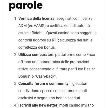
parole
Verifica della licenza
: scegli siti con licenza
ADM (ex AAMS) o certificazioni di autorità
estere affidabili. Questi casinò sono soggetti a
controlli rigorosi su RTP, sicurezza dei dati e
correttezza dei bonus.
Utilizza comparatori
: piattaforme come Fnco
offrono una panoramica delle promozioni
attive, consentendo di filtrare per “Live Dealer
Bonus” o “Cash‑back”.
Consulta forum e community
: i giocatori
condividono spesso codici promozionali
esclusivi o segnalano bonus scaduti.
Iscriviti alle newsletter
: molti casinò inviano