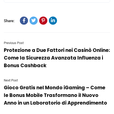
Share:
Previous Post
Protezione a Due Fattori nei Casinò Online:
Come la Sicurezza Avanzata Influenza i
Bonus Cashback
Next Post
Gioco Gratis nel Mondo iGaming – Come
le Bonus Mobile Trasformano il Nuovo
Anno in un Laboratorio di Apprendimento