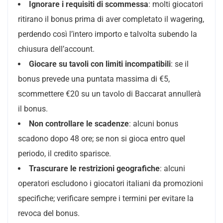
Ignorare i requisiti di scommessa
: molti giocatori
ritirano il bonus prima di aver completato il wagering,
perdendo così l’intero importo e talvolta subendo la
chiusura dell’account.
Giocare su tavoli con limiti incompatibili
: se il
bonus prevede una puntata massima di €5,
scommettere €20 su un tavolo di Baccarat annullerà
il bonus.
Non controllare le scadenze
: alcuni bonus
scadono dopo 48 ore; se non si gioca entro quel
periodo, il credito sparisce.
Trascurare le restrizioni geografiche
: alcuni
operatori escludono i giocatori italiani da promozioni
specifiche; verificare sempre i termini per evitare la
revoca del bonus.