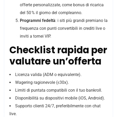
offerte personalizzate, come bonus di ricarica
del 50 % il giorno del compleanno.
Programmi fedeltà
: i siti più grandi premiano la
frequenza con punti convertibili in crediti live o
inviti a tornei VIP.
Checklist rapida per
valutare un’offerta
Licenza valida (ADM o equivalente).
Wagering ragionevole (≤30x).
Limiti di puntata compatibili con il tuo bankroll.
Disponibilità su dispositivi mobile (iOS, Android).
Supporto clienti 24/7, preferibilmente con chat
live.