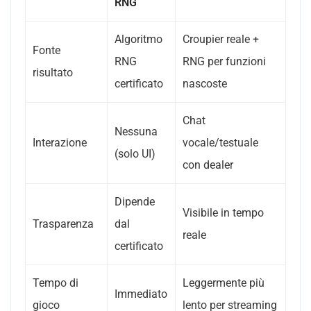
RNG
Algoritmo
Croupier reale +
Fonte
RNG
RNG per funzioni
risultato
certificato
nascoste
Chat
Nessuna
Interazione
vocale/testuale
(solo UI)
con dealer
Dipende
Visibile in tempo
Trasparenza
dal
reale
certificato
Tempo di
Leggermente più
Immediato
gioco
lento per streaming