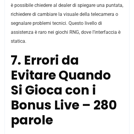
è possibile chiedere al dealer di spiegare una puntata,
richiedere di cambiare la visuale della telecamera o
segnalare problemi tecnici. Questo livello di
assistenza è raro nei giochi RNG, dove l’interfaccia è
statica.
7. Errori da
Evitare Quando
Si Gioca con i
Bonus Live – 280
parole