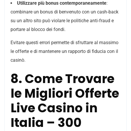
Utilizzare più bonus contemporaneamente
:
combinare un bonus di benvenuto con un cash‑back
su un altro sito può violare le politiche anti‑fraud e
portare al blocco dei fondi.
Evitare questi errori permette di sfruttare al massimo
le offerte e di mantenere un rapporto di fiducia con il
casinò.
8. Come Trovare
le Migliori Offerte
Live Casino in
Italia – 300