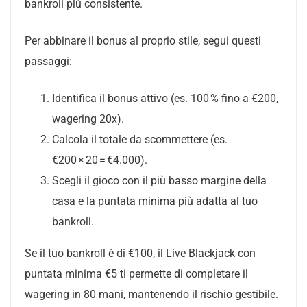
bankroll più consistente.
Per abbinare il bonus al proprio stile, segui questi
passaggi:
Identifica il bonus attivo (es. 100 % fino a €200,
wagering 20x).
Calcola il totale da scommettere (es.
€200 × 20 = €4.000).
Scegli il gioco con il più basso margine della
casa e la puntata minima più adatta al tuo
bankroll.
Se il tuo bankroll è di €100, il Live Blackjack con
puntata minima €5 ti permette di completare il
wagering in 80 mani, mantenendo il rischio gestibile.