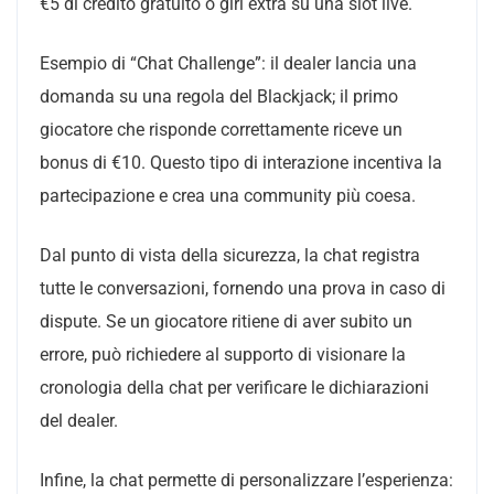
€5 di credito gratuito o giri extra su una slot live.
Esempio di “Chat Challenge”: il dealer lancia una
domanda su una regola del Blackjack; il primo
giocatore che risponde correttamente riceve un
bonus di €10. Questo tipo di interazione incentiva la
partecipazione e crea una community più coesa.
Dal punto di vista della sicurezza, la chat registra
tutte le conversazioni, fornendo una prova in caso di
dispute. Se un giocatore ritiene di aver subito un
errore, può richiedere al supporto di visionare la
cronologia della chat per verificare le dichiarazioni
del dealer.
Infine, la chat permette di personalizzare l’esperienza: