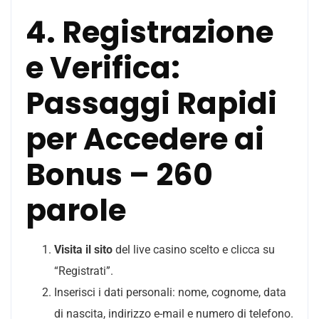
4. Registrazione
e Verifica:
Passaggi Rapidi
per Accedere ai
Bonus – 260
parole
Visita il sito
del live casino scelto e clicca su
“Registrati”.
Inserisci i dati personali: nome, cognome, data
di nascita, indirizzo e-mail e numero di telefono.