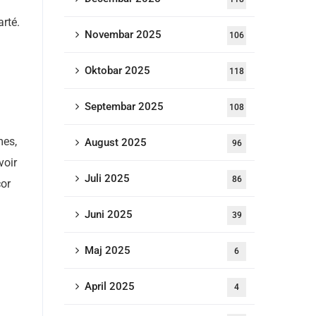
arté.
Novembar 2025
106
Oktobar 2025
118
Septembar 2025
108
mes,
August 2025
96
voir
Juli 2025
86
cor
Juni 2025
39
Maj 2025
6
April 2025
4