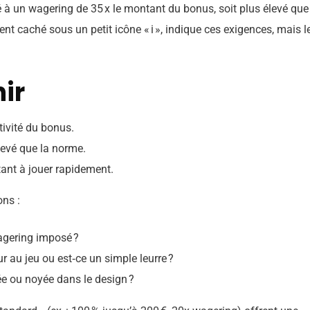
 à un wagering de 35 x le montant du bonus, soit plus élevé que
nt caché sous un petit icône « i », indique ces exigences, mais l
nir
tivité du bonus.
levé que la norme.
itant à jouer rapidement.
ons :
agering imposé ?
ur au jeu ou est‑ce un simple leurre ?
ée ou noyée dans le design ?