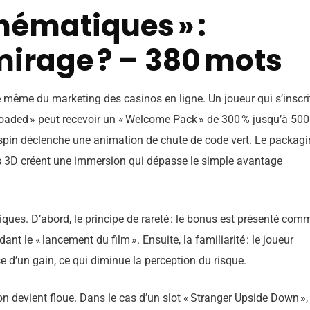
thématiques » :
irage ? – 380 mots
même du marketing des casinos en ligne. Un joueur qui s’inscri
oaded » peut recevoir un « Welcome Pack » de 300 % jusqu’à 500 
pin déclenche une animation de chute de code vert. Le packag
ons 3D créent une immersion qui dépasse le simple avantage
ques. D’abord, le principe de rareté : le bonus est présenté com
nt le « lancement du film ». Ensuite, la familiarité : le joueur
e d’un gain, ce qui diminue la perception du risque.
on devient floue. Dans le cas d’un slot « Stranger Upside Down », 