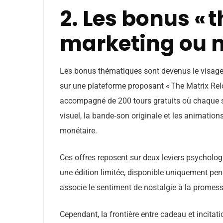
2. Les bonus « 
marketing ou m
Les bonus thématiques sont devenus le visage 
sur une plateforme proposant « The Matrix Rel
accompagné de 200 tours gratuits où chaque s
visuel, la bande‑son originale et les animati
monétaire.
Ces offres reposent sur deux leviers psychologi
une édition limitée, disponible uniquement penda
associe le sentiment de nostalgie à la promess
Cependant, la frontière entre cadeau et incitati