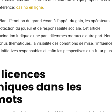
éférence :
casino en ligne
.
ant l’émotion du grand écran à l’appât du gain, les opérateurs
tection du joueur et de responsabilité sociale. Cet article
ascination ludique d’une part, dilemmes moraux d’autre part. Nou
bonus thématiques, la visibilité des conditions de mise, l’influenc
 initiatives responsables et enfin les perspectives d’un futur plus
s licences
iques dans les
mots