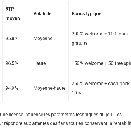
RTP
Volatilité
Bonus typique
moyen
200 % welcome + 100 tours
95,8 %
Moyenne
gratuits
96,5 %
Haute
150 % welcome + 50 free spi
250 % welcome + cash‑back
94,9 %
Moyenne‑haute
10 %
’une licence influence les paramètres techniques du jeu. Les
ur répondre aux attentes des fans tout en conservant la rentabili