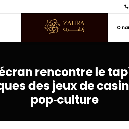
O n
cran rencontre le tapi
ues des jeux de casino
pop‑culture