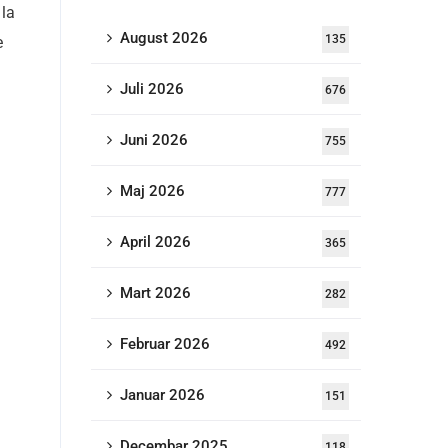
 la
August 2026
135
e
Juli 2026
676
Juni 2026
755
Maj 2026
777
April 2026
365
Mart 2026
282
Februar 2026
492
Januar 2026
151
Decembar 2025
118