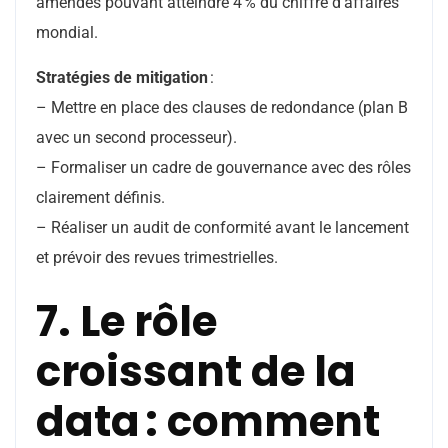
amendes pouvant atteindre 4 % du chiffre d’affaires
mondial.
Stratégies de mitigation
:
– Mettre en place des clauses de redondance (plan B
avec un second processeur).
– Formaliser un cadre de gouvernance avec des rôles
clairement définis.
– Réaliser un audit de conformité avant le lancement
et prévoir des revues trimestrielles.
7. Le rôle
croissant de la
data : comment