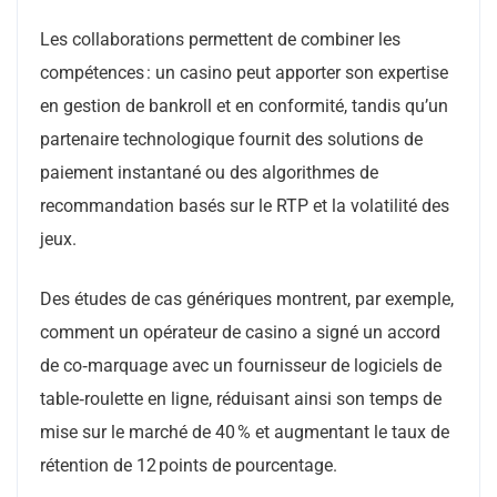
Les collaborations permettent de combiner les
compétences : un casino peut apporter son expertise
en gestion de bankroll et en conformité, tandis qu’un
partenaire technologique fournit des solutions de
paiement instantané ou des algorithmes de
recommandation basés sur le RTP et la volatilité des
jeux.
Des études de cas génériques montrent, par exemple,
comment un opérateur de casino a signé un accord
de co‑marquage avec un fournisseur de logiciels de
table‑roulette en ligne, réduisant ainsi son temps de
mise sur le marché de 40 % et augmentant le taux de
rétention de 12 points de pourcentage.