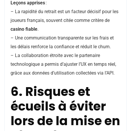
Leçons apprises
:
– La rapidité du retrait est un facteur décisif pour les
joueurs français, souvent citée comme critère de
casino fiable
.
– Une communication transparente sur les frais et
les délais renforce la confiance et réduit le churn.
– La collaboration étroite avec le partenaire
technologique a permis d’ajuster l’UX en temps réel,
grâce aux données d’utilisation collectées via l’API.
6. Risques et
écueils à éviter
lors de la mise en