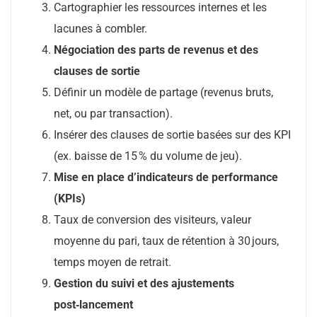
Cartographier les ressources internes et les
lacunes à combler.
Négociation des parts de revenus et des
clauses de sortie
Définir un modèle de partage (revenus bruts,
net, ou par transaction).
Insérer des clauses de sortie basées sur des KPI
(ex. baisse de 15 % du volume de jeu).
Mise en place d’indicateurs de performance
(KPIs)
Taux de conversion des visiteurs, valeur
moyenne du pari, taux de rétention à 30 jours,
temps moyen de retrait.
Gestion du suivi et des ajustements
post‑lancement