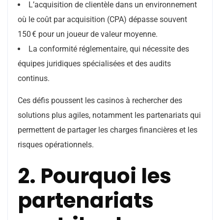
L’acquisition de clientèle dans un environnement
où le coût par acquisition (CPA) dépasse souvent
150 € pour un joueur de valeur moyenne.
La conformité réglementaire, qui nécessite des
équipes juridiques spécialisées et des audits
continus.
Ces défis poussent les casinos à rechercher des
solutions plus agiles, notamment les partenariats qui
permettent de partager les charges financières et les
risques opérationnels.
2. Pourquoi les
partenariats