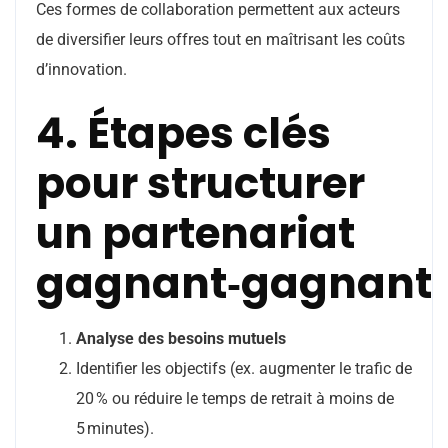
Ces formes de collaboration permettent aux acteurs
de diversifier leurs offres tout en maîtrisant les coûts
d’innovation.
4. Étapes clés
pour structurer
un partenariat
gagnant‑gagnant
Analyse des besoins mutuels
Identifier les objectifs (ex. augmenter le trafic de
20 % ou réduire le temps de retrait à moins de
5 minutes).