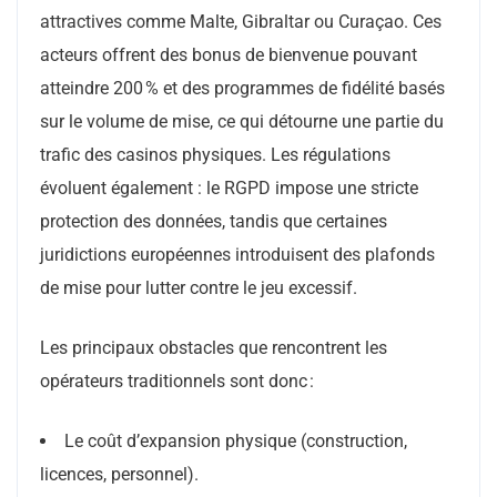
attractives comme Malte, Gibraltar ou Curaçao. Ces
acteurs offrent des bonus de bienvenue pouvant
atteindre 200 % et des programmes de fidélité basés
sur le volume de mise, ce qui détourne une partie du
trafic des casinos physiques. Les régulations
évoluent également : le RGPD impose une stricte
protection des données, tandis que certaines
juridictions européennes introduisent des plafonds
de mise pour lutter contre le jeu excessif.
Les principaux obstacles que rencontrent les
opérateurs traditionnels sont donc :
Le coût d’expansion physique (construction,
licences, personnel).