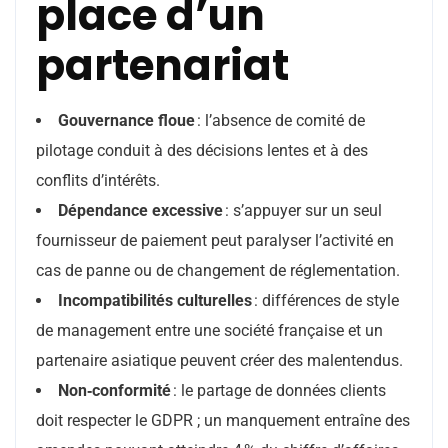
place d’un
partenariat
Gouvernance floue
: l’absence de comité de
pilotage conduit à des décisions lentes et à des
conflits d’intérêts.
Dépendance excessive
: s’appuyer sur un seul
fournisseur de paiement peut paralyser l’activité en
cas de panne ou de changement de réglementation.
Incompatibilités culturelles
: différences de style
de management entre une société française et un
partenaire asiatique peuvent créer des malentendus.
Non‑conformité
: le partage de données clients
doit respecter le GDPR ; un manquement entraîne des