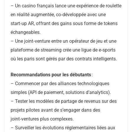
– Un casino français lance une expérience de roulette
en réalité augmentée, co‑développée avec une
start‑up AR, offrant des gains sous forme de tokens
échangeables.
– Une joint‑venture entre un opérateur de jeu et une
plateforme de streaming crée une ligue de e‑sports
où les paris sont gérés par des contrats intelligents.
Recommandations pour les débutants
:
– Commencer par des alliances technologiques
simples (API de paiement, solutions d’analytics).
– Tester les modèles de partage de revenus sur des
projets pilotes avant de s’engager dans des
joint‑ventures plus complexes.
– Surveiller les évolutions réglementaires liées aux