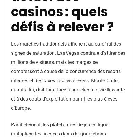
casinos : quels
défis à relever ?
Les marchés traditionnels affichent aujourd’hui des
signes de saturation. Las Vegas continue d’attirer des
millions de visiteurs, mais les marges se
compressent à cause de la concurrence des resorts
intégrés et des taxes locales élevées. Monte‑Carlo,
quant à lui, doit faire face à une clientèle vieillissante
et à des coûts d’exploitation parmi les plus élevés
d’Europe.
Parallèlement, les plateformes de jeu en ligne
multiplient les licences dans des juridictions