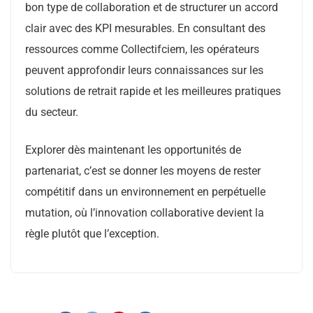
bon type de collaboration et de structurer un accord
clair avec des KPI mesurables. En consultant des
ressources comme Collectifciem, les opérateurs
peuvent approfondir leurs connaissances sur les
solutions de retrait rapide et les meilleures pratiques
du secteur.
Explorer dès maintenant les opportunités de
partenariat, c’est se donner les moyens de rester
compétitif dans un environnement en perpétuelle
mutation, où l’innovation collaborative devient la
règle plutôt que l’exception.