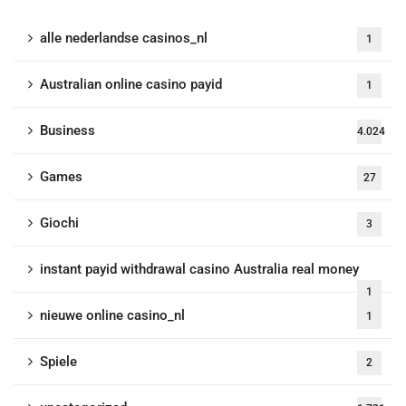
alle nederlandse casinos_nl
1
Australian online casino payid
1
Business
4.024
Games
27
Giochi
3
instant payid withdrawal casino Australia real money
1
nieuwe online casino_nl
1
Spiele
2