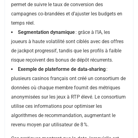
permet de suivre le taux de conversion des
campagnes co‑brandées et d’ajuster les budgets en
temps réel.
Segmentation dynamique
: grâce à l’IA, les
joueurs à haute volatilité sont ciblés avec des offres
de jackpot progressif, tandis que les profils à faible
risque reçoivent des bonus de dépôt récurrents.
Exemple de plateforme de data‑sharing
:
plusieurs casinos français ont créé un consortium de
données où chaque membre fournit des métriques
anonymisées sur les jeux à RTP élevé. Le consortium
utilise ces informations pour optimiser les
algorithmes de recommandation, augmentant le
revenu moyen par utilisateur de 8 %.