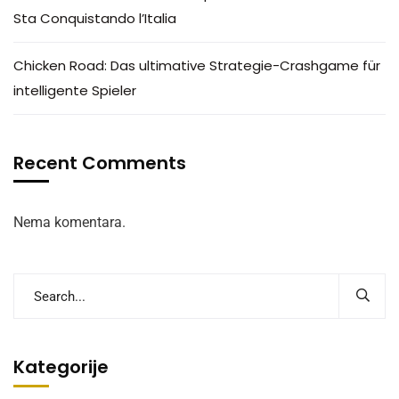
Sta Conquistando l’Italia
Chicken Road: Das ultimative Strategie-Crashgame für
intelligente Spieler
Recent Comments
Nema komentara.
Kategorije