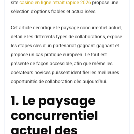
site
casino en ligne retrait rapide 2026
propose une
sélection d’options fiables et actualisées.
Cet article décortique le paysage concurrentiel actuel,
détaille les différents types de collaborations, expose
les étapes clés d’un partenariat gagnant‑gagnant et
propose un cas pratique européen. Le tout est
présenté de façon accessible, afin que même les
opérateurs novices puissent identifier les meilleures
opportunités de collaboration dès aujourd’hui.
1. Le paysage
concurrentiel
actuel des