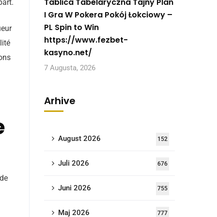
Tablica Tabelaryczna Tajny Plan
part.
I Gra W Pokera Pokój Łokciowy –
PL Spin to Win
ueur
https://www.fezbet-
lité
kasyno.net/
ions
7 Augusta, 2026
Arhive
e
August 2026
152
Juli 2026
676
 de
Juni 2026
755
Maj 2026
777