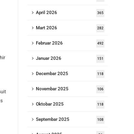
April 2026
365
Mart 2026
282
Februar 2026
492
hir
Januar 2026
151
Decembar 2025
118
Novembar 2025
106
uit
is
Oktobar 2025
118
Septembar 2025
108