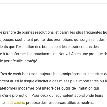
e prendre de bonnes résolutions, et parmi les plus fréquentes fi
s joueurs souhaitent profiter des promotions qui surgissent dès l
ients que l’excitation des bonus peut les entraîner dans des
te à transformer l’enthousiasme du Nouvel An en une pratique de
le portefeuille, protégé.
ffres de cash‑back sont aujourd’hui omniprésents sur les sites d
mportent aussi le risque d’inciter à des mises plus importantes ou à
ateformes modernes ont intégré des outils de limitation qui
on d’une promotion. Pour ceux qui souhaitent approfondir leurs
site
usdt casino
propose des ressources utiles et neutres.