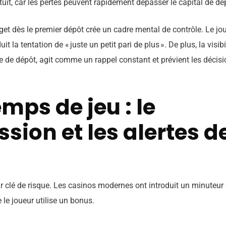
tuit, car les pertes peuvent rapidement dépasser le capital de dé
et dès le premier dépôt crée un cadre mental de contrôle. Le jo
it la tentation de « juste un petit pari de plus ». De plus, la visibi
e de dépôt, agit comme un rappel constant et prévient les décis
emps de jeu : le
sion et les alertes d
r clé de risque. Les casinos modernes ont introduit un minuteur
e joueur utilise un bonus.