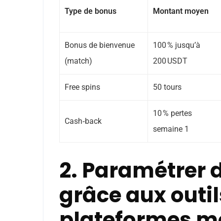
Type de bonus
Montant moyen
Bonus de bienvenue
100 % jusqu’à
(match)
200 USDT
Free spins
50 tours
10 % pertes
Cash‑back
semaine 1
2. Paramétrer d
grâce aux outil
plateformes m