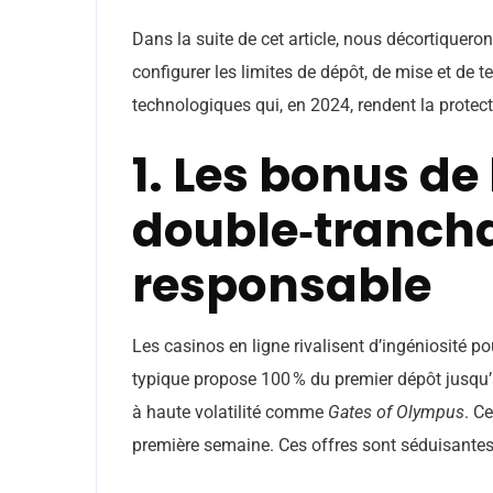
Dans la suite de cet article, nous décortiqu
configurer les limites de dépôt, de mise et de
technologiques qui, en 2024, rendent la protect
1. Les bonus de
double‑trancha
responsable
Les casinos en ligne rivalisent d’ingéniosité p
typique propose 100 % du premier dépôt jusqu
à haute volatilité comme
Gates of Olympus
. C
première semaine. Ces offres sont séduisantes