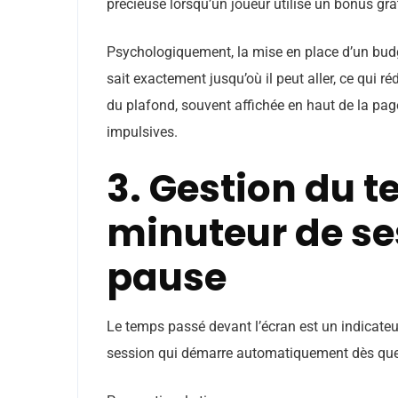
précieuse lorsqu’un joueur utilise un bonus gra
Psychologiquement, la mise en place d’un budg
sait exactement jusqu’où il peut aller, ce qui rédu
du plafond, souvent affichée en haut de la pag
impulsives.
3. Gestion du t
minuteur de ses
pause
Le temps passé devant l’écran est un indicateu
session qui démarre automatiquement dès que l