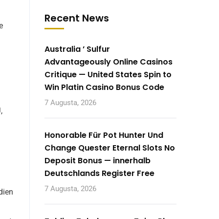
Recent News
e
Australia ’ Sulfur
Advantageously Online Casinos
Critique — United States Spin to
Win Platin Casino Bonus Code
7 Augusta, 2026
,
Honorable Für Pot Hunter Und
Change Quester Eternal Slots No
Deposit Bonus — innerhalb
Deutschlands Register Free
7 Augusta, 2026
dien