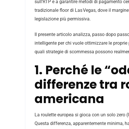
sull’RTP e a garantire metodi di pagamento cert
tradizionale floor di Las Vegas, dove il margine
legislazione più permissiva.
Il presente articolo analizza, passo dopo passo
intelligente per chi vuole ottimizzare le proprie
quali strategie di scommessa possono realment
1. Perché le “o
differenze tra 
americana
La roulette europea si gioca con un solo zero 
Questa differenza, apparentemente minima, ha u