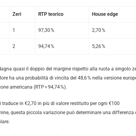
Zeri
RTP teorico
House edge
1
97,30 %
2,70 %
2
94,74 %
5,26 %
agna quasi il doppio del margine rispetto alla ruota a singolo z
ore ha una probabilità di vincita del 48,6 % nella versione euro
sione americana (RTP = 94,74 %).
i traduce in €2,70 in più di valore restituito per ogni €100
mine, questa piccola variazione può determinare una differenza 
lare.