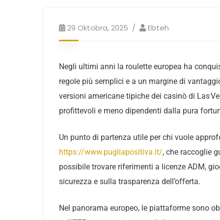
29 Oktobra, 2025
Ebteh
Negli ultimi anni la roulette europea ha conqu
regole più semplici e a un margine di vantaggio
versioni americane tipiche dei casinò di Las Ve
profittevoli e meno dipendenti dalla pura fortu
Un punto di partenza utile per chi vuole approfon
https://www.pugliapositiva.it/
, che raccoglie g
possibile trovare riferimenti a licenze ADM, gioc
sicurezza e sulla trasparenza dell’offerta.
Nel panorama europeo, le piattaforme sono obbli