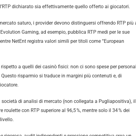
’RTP dichiarato sia effettivamente quello offerto ai giocatori.
mercato saturo, i provider devono distinguersi offrendo RTP più a
e. Evolution Gaming, ad esempio, pubblica RTP medi per le sue
mentre NetEnt registra valori simili per titoli come “European
i rispetto a quelli dei casinò fisici: non ci sono spese per persona
 Questo risparmio si traduce in margini più contenuti e, di
iocatore.
ocietà di analisi di mercato (non collegata a Pugliapositiva), il
e roulette con RTP superiore al 96,5 %, mentre solo il 34 % dei
ivello.
e rigorosa, audit indipendenti e pressione competitiva crea un