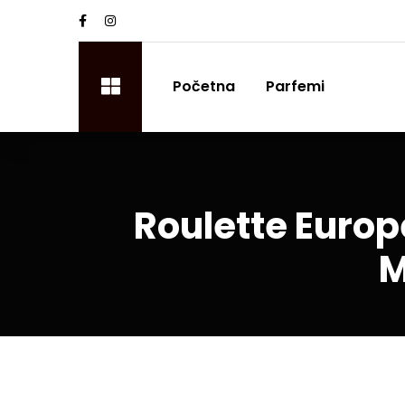
Početna
Parfemi
Roulette Europ
M