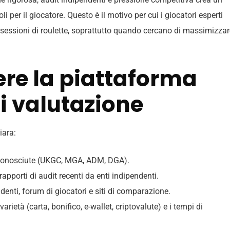
i per il giocatore. Questo è il motivo per cui i giocatori esperti
 sessioni di roulette, soprattutto quando cercano di massimizzare
ere la piattaforma
di valutazione
iara:
 riconosciute (UKGC, MGA, ADM, DGA).
 rapporti di audit recenti da enti indipendenti.
ndenti, forum di giocatori e siti di comparazione.
 varietà (carta, bonifico, e-wallet, criptovalute) e i tempi di