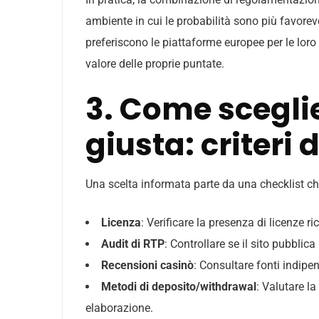
ambiente in cui le probabilità sono più favorevol
preferiscono le piattaforme europee per le loro
valore delle proprie puntate.
3. Come scegli
giusta: criteri 
Una scelta informata parte da una checklist ch
Licenza
: Verificare la presenza di licenze
Audit di RTP
: Controllare se il sito pubblica
Recensioni casinò
: Consultare fonti indipe
Metodi di deposito/withdrawal
: Valutare la
elaborazione.