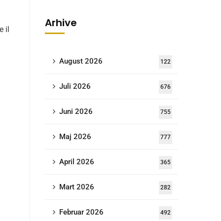
Arhive
 il
August 2026
122
Juli 2026
676
Juni 2026
755
Maj 2026
777
April 2026
365
Mart 2026
282
Februar 2026
492