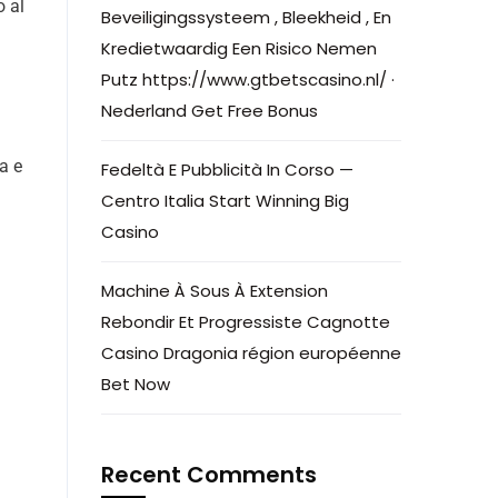
o al
Beveiligingssysteem , Bleekheid , En
Kredietwaardig Een Risico Nemen
Putz https://www.gtbetscasino.nl/ ·
Nederland Get Free Bonus
ma e
Fedeltà E Pubblicità In Corso —
Centro Italia Start Winning Big
Casino
Machine À Sous À Extension
Rebondir Et Progressiste Cagnotte
Casino Dragonia région européenne
Bet Now
Recent Comments