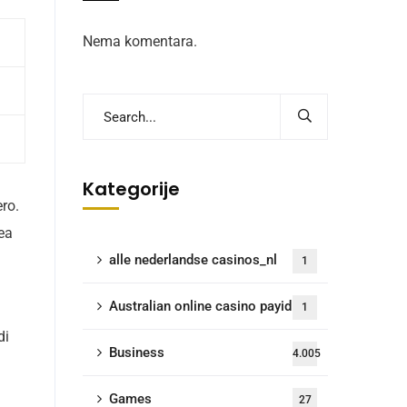
Nema komentara.
Kategorije
ero.
pea
alle nederlandse casinos_nl
1
Australian online casino payid
1
di
Business
4.005
Games
27