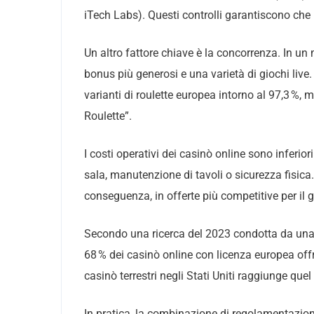
iTech Labs). Questi controlli garantiscono che l
Un altro fattore chiave è la concorrenza. In un 
bonus più generosi e una varietà di giochi liv
varianti di roulette europea intorno al 97,3 %, 
Roulette”.
I costi operativi dei casinò online sono inferior
sala, manutenzione di tavoli o sicurezza fisica.
conseguenza, in offerte più competitive per il g
Secondo una ricerca del 2023 condotta da una s
68 % dei casinò online con licenza europea offr
casinò terrestri negli Stati Uniti raggiunge quel l
In pratica, la combinazione di regolamentazion