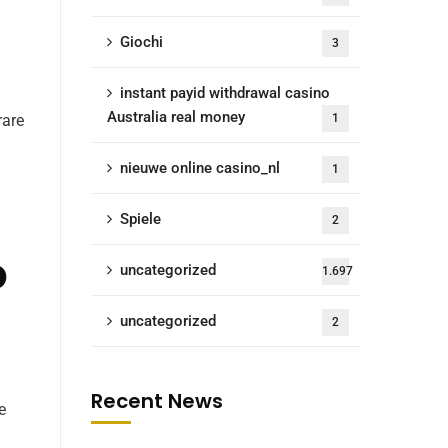
Giochi
3
instant payid withdrawal casino
Australia real money
rare
1
nieuwe online casino_nl
1
Spiele
2
ò
uncategorized
1.697
uncategorized
2
Recent News
e