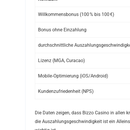
Willkommensbonus (100 % bis 100 €)
Bonus ohne Einzahlung
durchschnittliche Auszahlungsgeschwindigke
Lizenz (MGA, Curacao)
Mobile‑Optimierung (iOS/Android)
Kundenzufriedenheit (NPS)
Die Daten zeigen, dass Bizzo Casino in allen 
die Auszahlungsgeschwindigkeit ist ein Allein