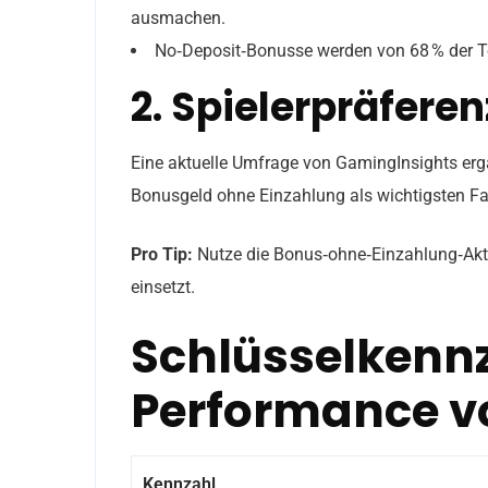
ausmachen.
No‑Deposit‑Bonusse werden von 68 % der To
2. Spielerpräfere
Eine aktuelle Umfrage von GamingInsights erga
Bonusgeld ohne Einzahlung als wichtigsten Fa
Pro Tip:
Nutze die Bonus‑ohne‑Einzahlung‑Aktio
einsetzt.
Schlüsselkenn
Performance vo
Kennzahl