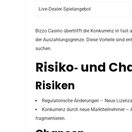
Live‑Dealer‑Spielangebot
Bizzo Casino übertrifft die Konkurrenz in fa
der Auszahlungsgrenze. Diese Vorteile sind ents
suchen.
Risiko‑ und C
Risiken
Regulatorische Änderungen – Neue Lizenzau
Konkurrenz durch neue Marktteilnehmer – 
fragmentieren.