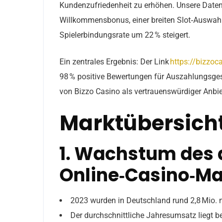
Kundenzufriedenheit zu erhöhen. Unsere Date
Willkommensbonus, einer breiten Slot‑Auswahl
Spielerbindungsrate um 22 % steigert.
Ein zentrales Ergebnis: Der Link
https://bizzoc
98 % positive Bewertungen für Auszahlungsgesc
von Bizzo Casino als vertrauenswürdiger Anbi
Marktübersich
1. Wachstum des
Online‑Casino‑Ma
2023 wurden in Deutschland rund 2,8 Mio. ne
Der durchschnittliche Jahresumsatz liegt b