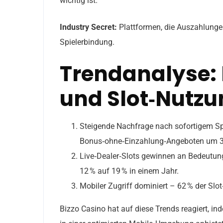
wichtig ist.
Industry Secret:
Plattformen, die Auszahlungen
Spielerbindung.
Trendanalyse:
und Slot‑Nutz
Steigende Nachfrage nach sofortigem Spi
Bonus‑ohne‑Einzahlung‑Angeboten um 3
Live‑Dealer‑Slots gewinnen an Bedeutung 
12 % auf 19 % in einem Jahr.
Mobiler Zugriff dominiert – 62 % der Sl
Bizzo Casino hat auf diese Trends reagiert, 