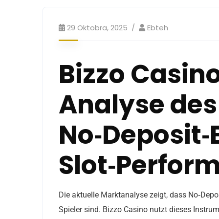
29 Oktobra, 2025
Ebteh
Bizzo Casino
Analyse des
No‑Deposit‑
Slot‑Perfor
Die aktuelle Marktanalyse zeigt, dass No‑Depos
Spieler sind. Bizzo Casino nutzt dieses Instrum