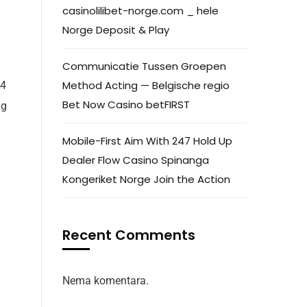
casinolilibet-norge.com _ hele
Norge Deposit & Play
Communicatie Tussen Groepen
Method Acting — Belgische regio
24
Bet Now Casino betFIRST
ng
Mobile-First Aim With 247 Hold Up
Dealer Flow Casino Spinanga
Kongeriket Norge Join the Action
Recent Comments
Nema komentara.