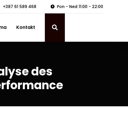
+387 61 589 468
Pon - Ned 11:00 - 22:00
ama
Kontakt
alyse des
Performance