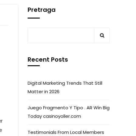
Pretraga
Recent Posts
Digital Marketing Trends That Still
Matter in 2026
Juego Fragmento Y Tipo . AR Win Big
Today casinoyoller.com
er
e
Testimonials From Local Members