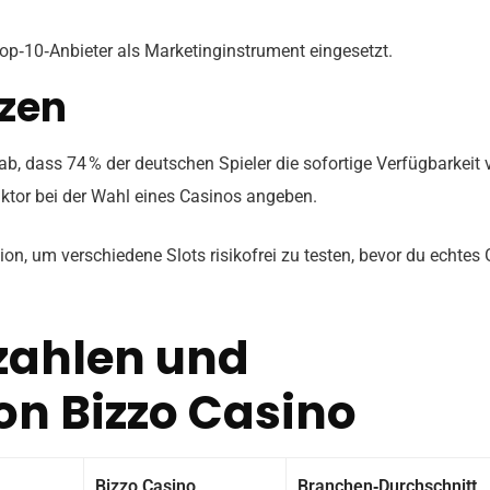
p‑10‑Anbieter als Marketinginstrument eingesetzt.
nzen
b, dass 74 % der deutschen Spieler die sofortige Verfügbarkeit 
ktor bei der Wahl eines Casinos angeben.
n, um verschiedene Slots risikofrei zu testen, bevor du echtes 
zahlen und
n Bizzo Casino
Bizzo Casino
Branchen‑Durchschnitt