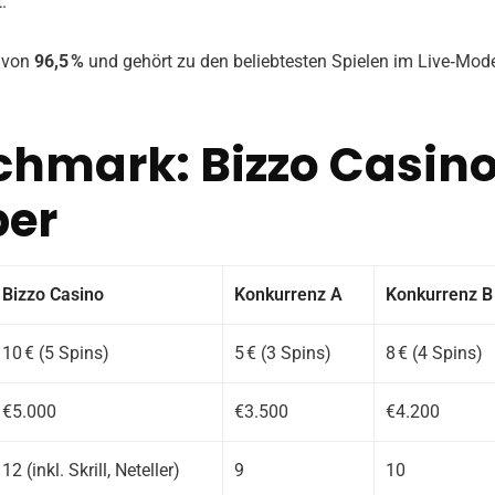
.
 von
96,5 %
und gehört zu den beliebtesten Spielen im Live‑Mod
chmark: Bizzo Casin
ber
Bizzo Casino
Konkurrenz A
Konkurrenz B
10 € (5 Spins)
5 € (3 Spins)
8 € (4 Spins)
€5.000
€3.500
€4.200
12 (inkl. Skrill, Neteller)
9
10