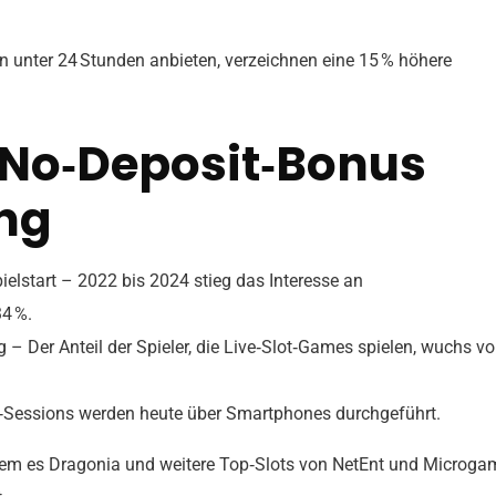
 unter 24 Stunden anbieten, verzeichnen eine 15 % höhere
 No‑Deposit‑Bonus
ung
elstart – 2022 bis 2024 stieg das Interesse an
4 %.
– Der Anteil der Spieler, die Live‑Slot‑Games spielen, wuchs v
ot‑Sessions werden heute über Smartphones durchgeführt.
indem es Dragonia und weitere Top‑Slots von NetEnt und Microga