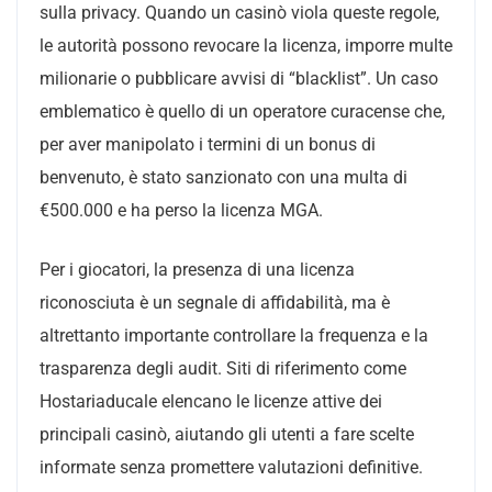
sulla privacy. Quando un casinò viola queste regole,
le autorità possono revocare la licenza, imporre multe
milionarie o pubblicare avvisi di “blacklist”. Un caso
emblematico è quello di un operatore curacense che,
per aver manipolato i termini di un bonus di
benvenuto, è stato sanzionato con una multa di
€500.000 e ha perso la licenza MGA.
Per i giocatori, la presenza di una licenza
riconosciuta è un segnale di affidabilità, ma è
altrettanto importante controllare la frequenza e la
trasparenza degli audit. Siti di riferimento come
Hostariaducale elencano le licenze attive dei
principali casinò, aiutando gli utenti a fare scelte
informate senza promettere valutazioni definitive.