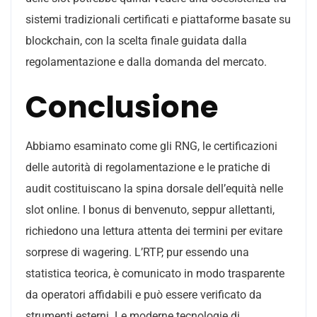
sistemi tradizionali certificati e piattaforme basate su
blockchain, con la scelta finale guidata dalla
regolamentazione e dalla domanda del mercato.
Conclusione
Abbiamo esaminato come gli RNG, le certificazioni
delle autorità di regolamentazione e le pratiche di
audit costituiscano la spina dorsale dell’equità nelle
slot online. I bonus di benvenuto, seppur allettanti,
richiedono una lettura attenta dei termini per evitare
sorprese di wagering. L’RTP, pur essendo una
statistica teorica, è comunicato in modo trasparente
da operatori affidabili e può essere verificato da
strumenti esterni. Le moderne tecnologie di