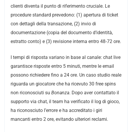
clienti diventa il punto di riferimento cruciale. Le
procedure standard prevedono: (1) apertura di ticket
con dettagli della transazione, (2) invio di
documentazione (copia del documento d’identità,
estratto conto) e (3) revisione interna entro 48‑72 ore.
I tempi di risposta variano in base al canale: chat live
garantisce risposte entro 5 minuti, mentre le email
possono richiedere fino a 24 ore. Un caso studio reale
riguarda un giocatore che ha ricevuto 30 free spins
non riconosciuti su
Bonanza
. Dopo aver contattato il
supporto via chat, il team ha verificato il log di gioco,
ha riconosciuto l’errore e ha accreditato i giri
mancanti entro 2 ore, evitando ulteriori reclami.