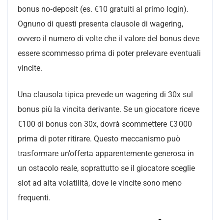
bonus no‑deposit (es. €10 gratuiti al primo login).
Ognuno di questi presenta clausole di wagering,
ovvero il numero di volte che il valore del bonus deve
essere scommesso prima di poter prelevare eventuali
vincite.
Una clausola tipica prevede un wagering di 30x sul
bonus più la vincita derivante. Se un giocatore riceve
€100 di bonus con 30x, dovrà scommettere €3 000
prima di poter ritirare. Questo meccanismo può
trasformare un’offerta apparentemente generosa in
un ostacolo reale, soprattutto se il giocatore sceglie
slot ad alta volatilità, dove le vincite sono meno
frequenti.