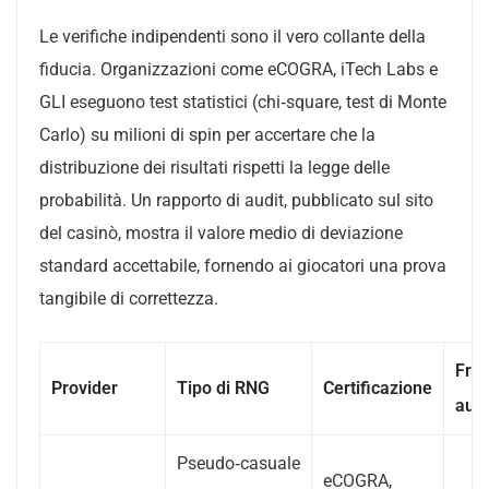
Le verifiche indipendenti sono il vero collante della
fiducia. Organizzazioni come eCOGRA, iTech Labs e
GLI eseguono test statistici (chi‑square, test di Monte
Carlo) su milioni di spin per accertare che la
distribuzione dei risultati rispetti la legge delle
probabilità. Un rapporto di audit, pubblicato sul sito
del casinò, mostra il valore medio di deviazione
standard accettabile, fornendo ai giocatori una prova
tangibile di correttezza.
Fre
Provider
Tipo di RNG
Certificazione
audi
Pseudo‑casuale
eCOGRA,