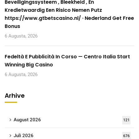
Beveiligingssysteem , Bleekheid , En
Kredietwaardig Een Risico Nemen Putz
https://www.gtbetscasino.nl/ · Nederland Get Free
Bonus
6 Augusta, 2026
Fedeltà E Pubblicità In Corso — Centro Italia Start
Winning Big Casino
6 Augusta, 2026
Arhive
August 2026
121
Juli 2026
676