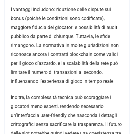
I vantaggi includono: riduzione delle dispute sui
bonus (poiché le condizioni sono codificate),
maggiore fiducia dei giocatori e possibilità di audit
pubblico da parte di chiunque. Tuttavia, le sfide
rimangono. La normativa in molte giurisdizioni non
riconosce ancora i contratti blockchain come validi
per il gioco d’azzardo, e la scalabilità della rete può
limitare il numero di transazioni al secondo,
influenzando l’esperienza di gioco in tempo reale.
Inoltre, la complessità tecnica può scoraggiare i
giocatori meno esperti, rendendo necessario
un’interfaccia user‑friendly che nasconda i dettagli
crittografici senza sacrificare la trasparenza. Il futuro
delle slot potrebbe quindi vedere una coesistenza tra