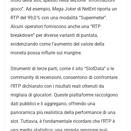
titolo della slot, spesso nella sezione “Informazioni
gioco”. Ad esempio,
Mega Joker
di NetEnt riporta un
RTP del 99,0 % con una modalità “Supermeter”.
Alcuni operatori forniscono anche una “RTP
breakdown” per diverse varianti di puntata,
evidenziando come l’aumento del valore della
moneta possa influire sul margine.
Strumenti di terze parti, come il sito “SlotData” o le
community di recensioni, consentono di confrontare
l’RTP dichiarato con i risultati reali ottenuti da
migliaia di giocatori. Queste piattaforme raccolgono
dati pubblici e li aggregano, offrendo una
panoramica più realistica della performance di una
slot. Tuttavia, è fondamentale ricordare che l’RTP è
una media statistica; una singola sessione può