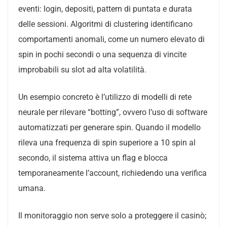
eventi: login, depositi, pattern di puntata e durata
delle sessioni. Algoritmi di clustering identificano
comportamenti anomali, come un numero elevato di
spin in pochi secondi o una sequenza di vincite
improbabili su slot ad alta volatilità.
Un esempio concreto è l’utilizzo di modelli di rete
neurale per rilevare “botting”, ovvero l’uso di software
automatizzati per generare spin. Quando il modello
rileva una frequenza di spin superiore a 10 spin al
secondo, il sistema attiva un flag e blocca
temporaneamente l’account, richiedendo una verifica
umana.
Il monitoraggio non serve solo a proteggere il casinò;