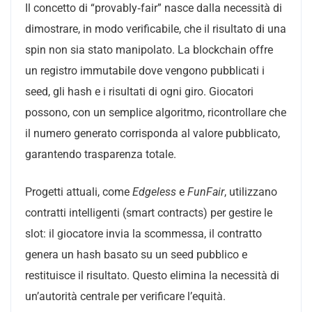
Il concetto di “provably‑fair” nasce dalla necessità di
dimostrare, in modo verificabile, che il risultato di una
spin non sia stato manipolato. La blockchain offre
un registro immutabile dove vengono pubblicati i
seed, gli hash e i risultati di ogni giro. Giocatori
possono, con un semplice algoritmo, ricontrollare che
il numero generato corrisponda al valore pubblicato,
garantendo trasparenza totale.
Progetti attuali, come
Edgeless
e
FunFair
, utilizzano
contratti intelligenti (smart contracts) per gestire le
slot: il giocatore invia la scommessa, il contratto
genera un hash basato su un seed pubblico e
restituisce il risultato. Questo elimina la necessità di
un’autorità centrale per verificare l’equità.