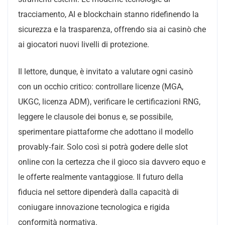
tracciamento, AI e blockchain stanno ridefinendo la
sicurezza e la trasparenza, offrendo sia ai casinò che
ai giocatori nuovi livelli di protezione.
Il lettore, dunque, è invitato a valutare ogni casinò
con un occhio critico: controllare licenze (MGA,
UKGC, licenza ADM), verificare le certificazioni RNG,
leggere le clausole dei bonus e, se possibile,
sperimentare piattaforme che adottano il modello
provably‑fair. Solo così si potrà godere delle slot
online con la certezza che il gioco sia davvero equo e
le offerte realmente vantaggiose. Il futuro della
fiducia nel settore dipenderà dalla capacità di
coniugare innovazione tecnologica e rigida
conformità normativa.