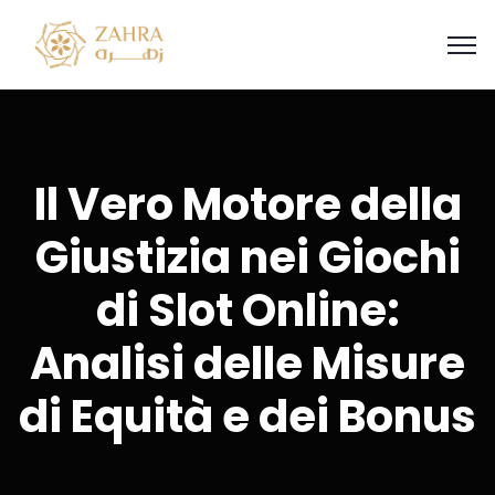
Il Vero Motore della
Giustizia nei Giochi
di Slot Online:
Analisi delle Misure
di Equità e dei Bonus