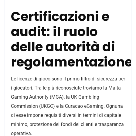
Certificazioni e
audit: il ruolo
delle autorità di
regolamentazione
Le licenze di gioco sono il primo filtro di sicurezza per
i giocatori. Tra le più riconosciute troviamo la Malta
Gaming Authority (MGA), la UK Gambling
Commission (UKGC) e la Curacao eGaming. Ognuna
di esse impone requisiti diversi in termini di capitale
minimo, protezione dei fondi dei clienti e trasparenza
operativa.