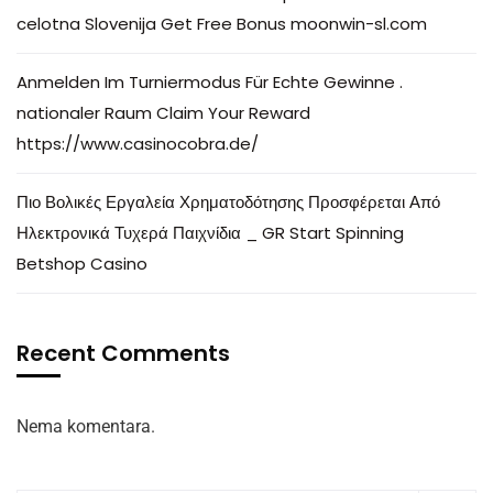
celotna Slovenija Get Free Bonus moonwin-sl.com
Anmelden Im Turniermodus Für Echte Gewinne .
nationaler Raum Claim Your Reward
https://www.casinocobra.de/
Πιο Βολικές Εργαλεία Χρηματοδότησης Προσφέρεται Από
Ηλεκτρονικά Τυχερά Παιχνίδια _ GR Start Spinning
Betshop Casino
Recent Comments
Nema komentara.