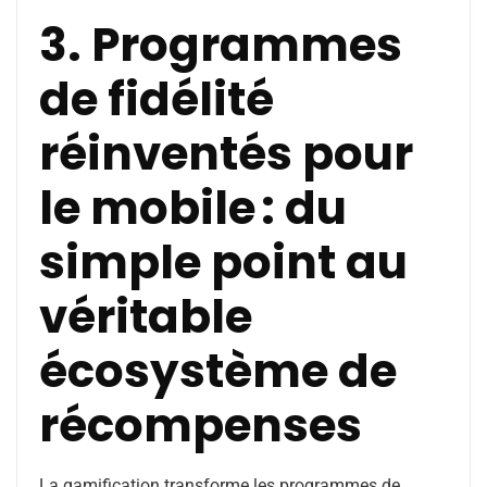
3. Programmes
de fidélité
réinventés pour
le mobile : du
simple point au
véritable
écosystème de
récompenses
La gamification transforme les programmes de