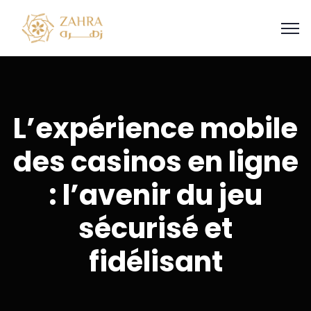
L’expérience mobile
des casinos en ligne
: l’avenir du jeu
sécurisé et
fidélisant