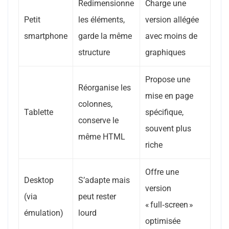
Redimensionne
Charge une
Petit
les éléments,
version allégée
smartphone
garde la même
avec moins de
structure
graphiques
Propose une
Réorganise les
mise en page
colonnes,
Tablette
spécifique,
conserve le
souvent plus
même HTML
riche
Offre une
Desktop
S’adapte mais
version
(via
peut rester
« full‑screen »
émulation)
lourd
optimisée