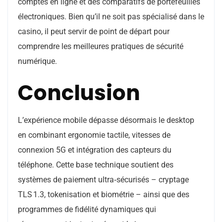
comptes en ligne et des comparatifs de portefeuilles
électroniques. Bien qu’il ne soit pas spécialisé dans le
casino, il peut servir de point de départ pour
comprendre les meilleures pratiques de sécurité
numérique.
Conclusion
L’expérience mobile dépasse désormais le desktop
en combinant ergonomie tactile, vitesses de
connexion 5G et intégration des capteurs du
téléphone. Cette base technique soutient des
systèmes de paiement ultra‑sécurisés – cryptage
TLS 1.3, tokenisation et biométrie – ainsi que des
programmes de fidélité dynamiques qui