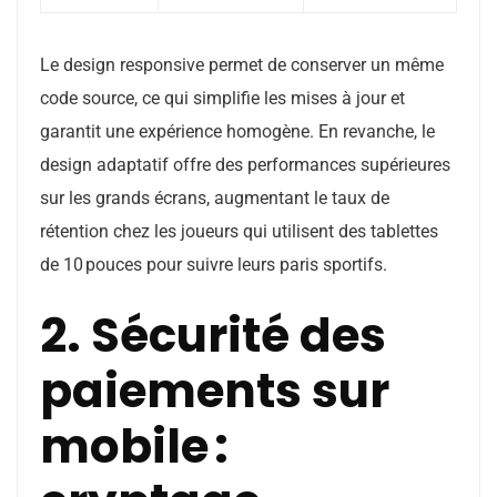
Le design responsive permet de conserver un même
code source, ce qui simplifie les mises à jour et
garantit une expérience homogène. En revanche, le
design adaptatif offre des performances supérieures
sur les grands écrans, augmentant le taux de
rétention chez les joueurs qui utilisent des tablettes
de 10 pouces pour suivre leurs paris sportifs.
2. Sécurité des
paiements sur
mobile :