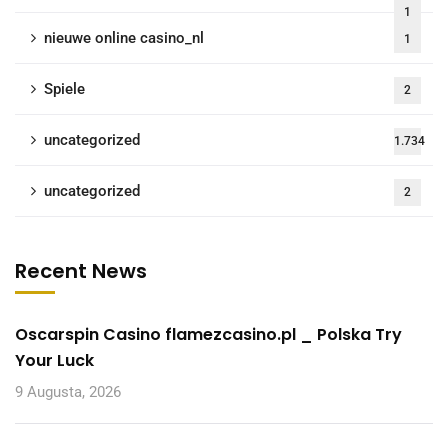
1
nieuwe online casino_nl
1
Spiele
2
uncategorized
1.734
uncategorized
2
Recent News
Oscarspin Casino flamezcasino.pl _ Polska Try
Your Luck
9 Augusta, 2026