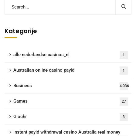
Kategorije
alle nederlandse casinos_nl
1
Australian online casino payid
1
Business
4.036
Games
27
Giochi
3
instant payid withdrawal casino Australia real money