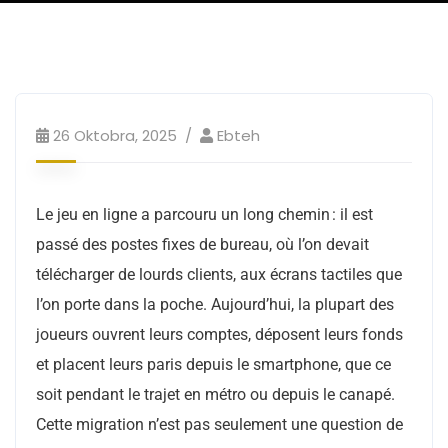
26 Oktobra, 2025
Ebteh
Le jeu en ligne a parcouru un long chemin : il est
passé des postes fixes de bureau, où l’on devait
télécharger de lourds clients, aux écrans tactiles que
l’on porte dans la poche. Aujourd’hui, la plupart des
joueurs ouvrent leurs comptes, déposent leurs fonds
et placent leurs paris depuis le smartphone, que ce
soit pendant le trajet en métro ou depuis le canapé.
Cette migration n’est pas seulement une question de