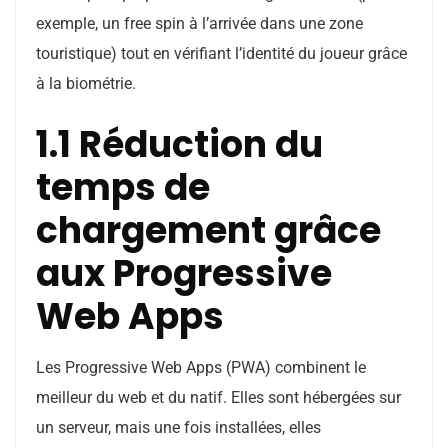
exemple, un free spin à l’arrivée dans une zone
touristique) tout en vérifiant l’identité du joueur grâce
à la biométrie.
1.1 Réduction du
temps de
chargement grâce
aux Progressive
Web Apps
Les Progressive Web Apps (PWA) combinent le
meilleur du web et du natif. Elles sont hébergées sur
un serveur, mais une fois installées, elles