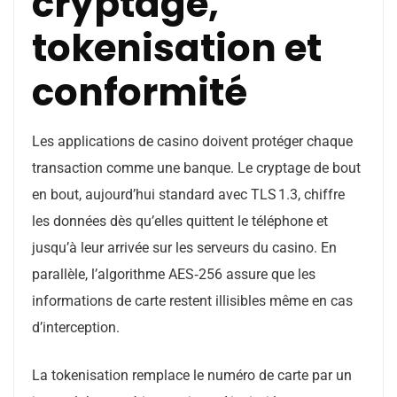
cryptage,
tokenisation et
conformité
Les applications de casino doivent protéger chaque
transaction comme une banque. Le cryptage de bout
en bout, aujourd’hui standard avec TLS 1.3, chiffre
les données dès qu’elles quittent le téléphone et
jusqu’à leur arrivée sur les serveurs du casino. En
parallèle, l’algorithme AES‑256 assure que les
informations de carte restent illisibles même en cas
d’interception.
La tokenisation remplace le numéro de carte par un