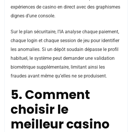
expériences de casino en direct avec des graphismes
dignes d’une console.
Sur le plan sécuritaire, l’IA analyse chaque paiement,
chaque login et chaque session de jeu pour identifier
les anomalies. Si un dépôt soudain dépasse le profil
habituel, le système peut demander une validation
biométrique supplémentaire, limitant ainsi les
fraudes avant même qu’elles ne se produisent.
5. Comment
choisir le
meilleur casino