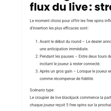
flux du live : 
Le moment choisi pour offrir les free spins in
d’insertion les plus efficaces sont :
Avant le début du round – Le dealer anno
une anticipation immédiate.
Pendant les pauses – Entre deux tours de
incitant le joueur à rester connecté.
Après un gros gain – Lorsque le joueur en
comme récompense de fidélité.
Scénario type
Le croupier de live blackjack commence la parti
chaque joueur reçoit 5 free spins sur la proch