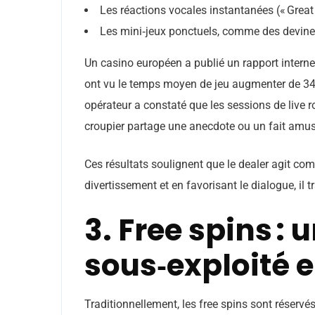
Les réactions vocales instantanées (« Great 
Les mini‑jeux ponctuels, comme des devinet
Un casino européen a publié un rapport intern
ont vu le temps moyen de jeu augmenter de 34 %
opérateur a constaté que les sessions de live 
croupier partage une anecdote ou un fait amu
Ces résultats soulignent que le dealer agit c
divertissement et en favorisant le dialogue, il
3. Free spins : 
sous‑exploité e
Traditionnellement, les free spins sont réserv