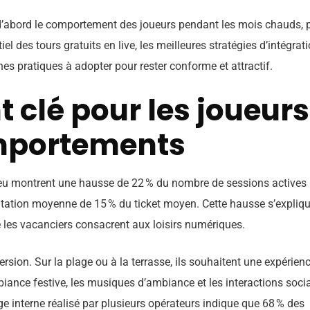
s d’abord le comportement des joueurs pendant les mois chauds, 
tiel des tours gratuits en live, les meilleures stratégies d’intégrati
nnes pratiques à adopter pour rester conforme et attractif.
 clé pour les joueurs 
omportements
 jeu montrent une hausse de 22 % du nombre de sessions actives
tation moyenne de 15 % du ticket moyen. Cette hausse s’expliq
e les vacanciers consacrent aux loisirs numériques.
rsion. Sur la plage ou à la terrasse, ils souhaitent une expérien
biance festive, les musiques d’ambiance et les interactions soci
ge interne réalisé par plusieurs opérateurs indique que 68 % des