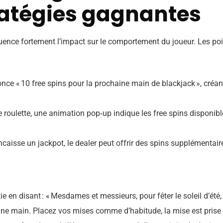
stratégies gagnantes
fluence fortement l’impact sur le comportement du joueur. Les po
nce « 10 free spins pour la prochaine main de blackjack », créan
 roulette, une animation pop‑up indique les free spins disponibl
caisse un jackpot, le dealer peut offrir des spins supplémentair
e en disant : « Mesdames et messieurs, pour fêter le soleil d’été,
aine main. Placez vos mises comme d’habitude, la mise est prise