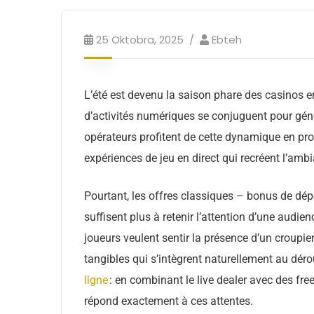
25 Oktobra, 2025
Ebteh
L’été est devenu la saison phare des casinos en
d’activités numériques se conjuguent pour géné
opérateurs profitent de cette dynamique en pro
expériences de jeu en direct qui recréent l’amb
Pourtant, les offres classiques – bonus de dép
suffisent plus à retenir l’attention d’une audie
joueurs veulent sentir la présence d’un croupier
tangibles qui s’intègrent naturellement au dérou
ligne
: en combinant le live dealer avec des fre
répond exactement à ces attentes.