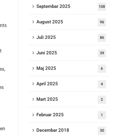
Septembar 2025
108
August 2025
96
ints
Juli 2025
86
t
Juni 2025
39
Maj 2025
es,
6
April 2025
4
es
Mart 2025
2
Februar 2025
1
 en
Decembar 2018
30