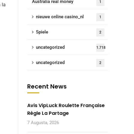
Australia real money
1
 la
nieuwe online casino_nl
1
Spiele
2
uncategorized
1.718
uncategorized
2
Recent News
Avis VipLuck Roulette Française
Règle La Partage
7 Augusta, 2026