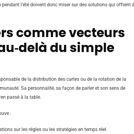
n pendant l’été doivent donc miser sur des solutions qui offrent à
alers comme vecteurs
 au‑delà du simple
sponsable de la distribution des cartes ou de la rotation de la
ommunauté. Sa personnalité, sa façon de parler et son sens de
en passé à la table.
ouve :
tions sur les règles ou les stratégies en temps réel.