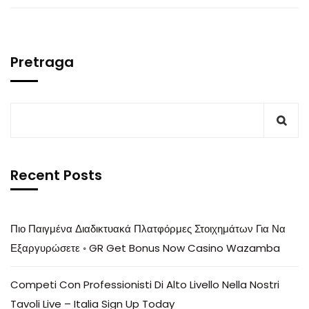
Pretraga
Recent Posts
Πιο Παιγμένα Διαδικτυακά Πλατφόρμες Στοιχημάτων Για Να
Εξαργυρώσετε ◦ GR Get Bonus Now Casino Wazamba
Competi Con Professionisti Di Alto Livello Nella Nostri
Tavoli Live – Italia Sign Up Today