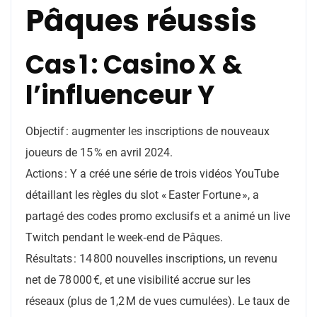
Pâques réussis
Cas 1 : Casino X &
l’influenceur Y
Objectif : augmenter les inscriptions de nouveaux
joueurs de 15 % en avril 2024.
Actions : Y a créé une série de trois vidéos YouTube
détaillant les règles du slot « Easter Fortune », a
partagé des codes promo exclusifs et a animé un live
Twitch pendant le week‑end de Pâques.
Résultats : 14 800 nouvelles inscriptions, un revenu
net de 78 000 €, et une visibilité accrue sur les
réseaux (plus de 1,2 M de vues cumulées). Le taux de