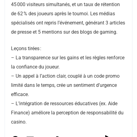
45 000 visiteurs simultanés, et un taux de rétention
de 62 % des joueurs après le tournoi. Les médias
spécialisés ont repris l’événement, générant 3 articles
de presse et 5 mentions sur des blogs de gaming.
Leçons tirées :
– La transparence sur les gains et les règles renforce
la confiance du joueur.
– Un appel à l’action clair, couplé à un code promo
limité dans le temps, crée un sentiment d’urgence
efficace.
– L’intégration de ressources éducatives (ex. Aide
Finance) améliore la perception de responsabilité du
casino.