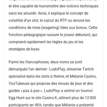
et être capable de transmettre des notions techniques
sans les alourdir. Ainsi, il explique le concept de
volatilité d’un slot, le calcul du RTP ou encore les
conditions de mise (wagering) liées aux bonus. Cette
fonction pédagogique rassure le joueur débutant, qui
comprend rapidement les règles du jeu et les
stratégies de base.
Parmi les francophones, deux noms se sont
démarqués l’an dernier : LudoPlay, streamer Twitch
spécialisé dans les slots à thème, et Mélanie Casino,
YouTubeuse qui propose des revues de jeux et des
guides « pas à pas ». LudoPlay a animé un tournoi
Egg‑Hunt sur le site Casino X, attirant plus de 12 000
participants en 48 h, tandis que Mélanie a présenté