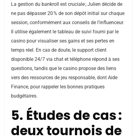
La gestion du bankroll est cruciale ; Julien décide de
ne pas dépasser 20 % de son dépôt initial sur chaque
session, conformément aux conseils de l’influenceur.
Il utilise également le tableau de suivi fourni par le
casino pour visualiser ses gains et ses pertes en
temps réel. En cas de doute, le support client
disponible 24/7 via chat et téléphone répond à ses
questions, tandis que le casino propose des liens
vers des ressources de jeu responsable, dont Aide
Finance, pour rappeler les bonnes pratiques
budgétaires.
5. Études de cas :
deux tournois de