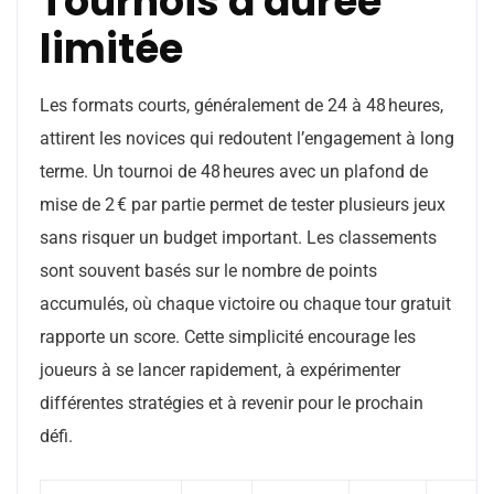
Tournois à durée
limitée
Les formats courts, généralement de 24 à 48 heures,
attirent les novices qui redoutent l’engagement à long
terme. Un tournoi de 48 heures avec un plafond de
mise de 2 € par partie permet de tester plusieurs jeux
sans risquer un budget important. Les classements
sont souvent basés sur le nombre de points
accumulés, où chaque victoire ou chaque tour gratuit
rapporte un score. Cette simplicité encourage les
joueurs à se lancer rapidement, à expérimenter
différentes stratégies et à revenir pour le prochain
défi.