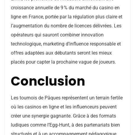
croissance annuelle de 9 % du marché du casino en
ligne en France, portée par la régulation plus claire et
l’augmentation du nombre de licences délivrées. Les
opérateurs qui sauront combiner innovation
technologique, marketing d’influence responsable et
offres adaptées aux débutants seront les mieux
placés pour capter la prochaine vague de joueurs.
Conclusion
Les tournois de Pâques représentent un terrain fertile
où les casinos en ligne et les influenceurs peuvent
créer une synergie gagnante. Grâce à des formats
ludiques comme l’Egg‑Hunt, à des partenariats bien
structurés et à un accompagnement pédagogique,