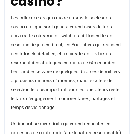
casino ?
Les influenceurs qui œuvrent dans le secteur du
casino en ligne sont généralement issus de trois
univers : les streamers Twitch qui diffusent leurs
sessions de jeu en direct, les YouTubers qui réalisent
des tutoriels détaillés, et les créateurs TikTok qui
résument des stratégies en moins de 60 secondes.
Leur audience varie de quelques dizaines de milliers
à plusieurs millions d’abonnés, mais le critère de
sélection le plus important pour les opérateurs reste
le taux d’engagement : commentaires, partages et
temps de visionnage.
Un bon influenceur doit également respecter les
exigences de conformité (âge légal, jeu responsable)