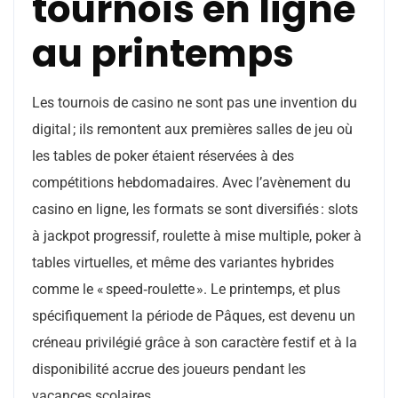
tournois en ligne
au printemps
Les tournois de casino ne sont pas une invention du
digital ; ils remontent aux premières salles de jeu où
les tables de poker étaient réservées à des
compétitions hebdomadaires. Avec l’avènement du
casino en ligne, les formats se sont diversifiés : slots
à jackpot progressif, roulette à mise multiple, poker à
tables virtuelles, et même des variantes hybrides
comme le « speed‑roulette ». Le printemps, et plus
spécifiquement la période de Pâques, est devenu un
créneau privilégié grâce à son caractère festif et à la
disponibilité accrue des joueurs pendant les
vacances scolaires.