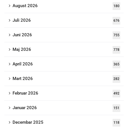
August 2026
180
Juli 2026
676
Juni 2026
755
Maj 2026
778
April 2026
365
Mart 2026
282
Februar 2026
492
Januar 2026
151
Decembar 2025
118