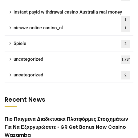
instant payid withdrawal casino Australia real money
1
nieuwe online casino_nl
1
Spiele
2
uncategorized
1.731
uncategorized
2
Recent News
Πιο Παιγμένα Διαδικτυακά Πλατφόρμες Στοιχημάτων
Για Να Εξαργυρώσετε ◦ GR Get Bonus Now Casino
Wazamba