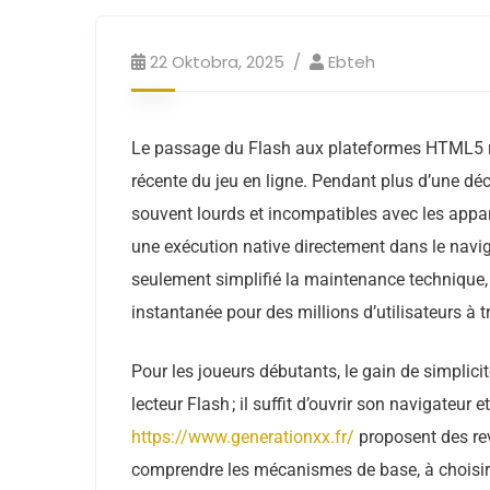
22 Oktobra, 2025
Ebteh
Le passage du Flash aux plateformes HTML5 rep
récente du jeu en ligne. Pendant plus d’une déc
souvent lourds et incompatibles avec les appa
une exécution native directement dans le naviga
seulement simplifié la maintenance technique, m
instantanée pour des millions d’utilisateurs à 
Pour les joueurs débutants, le gain de simplicit
lecteur Flash ; il suffit d’ouvrir son navigateu
https://www.generationxx.fr/
proposent des rev
comprendre les mécanismes de base, à choisir u