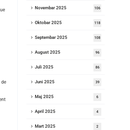
Novembar 2025
106
que
Oktobar 2025
118
Septembar 2025
108
August 2025
96
Juli 2025
86
 de
Juni 2025
39
Maj 2025
6
ent
April 2025
4
Mart 2025
2