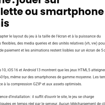
blette ou smartphone
is
er le layout du jeu à la taille de l’écran et à la puissance du
s flexibles, des media queries et des unités relatives (vh, vw) pou
de paiement et les animations restent lisibles sur un écran de 5
 10, iOS 16 et Android 13 montrent que les jeux HTML5 atteigne
e 60 fps, même sur des smartphones de gamme moyenne. Les te
râce à la compression GZIP et aux assets optimisés.
e d’installation : il suffit d’ouvrir le site, le jeu se charge
iquées en temps réel par le serveur. Aucun téléchargement de cl