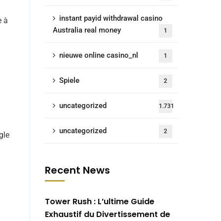
instant payid withdrawal casino
e à
Australia real money
1
nieuwe online casino_nl
1
Spiele
2
uncategorized
1.731
uncategorized
2
gle
Recent News
Tower Rush : L’ultime Guide
Exhaustif du Divertissement de