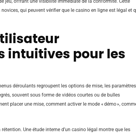
 jeu, offrant une visibilité immédiate de la conformité. Cette
novices, qui peuvent vérifier que le casino en ligne est légal et 
tilisateur
s intuitives pour les
 menus déroulants regroupent les options de mise, les paramètres
ntégrés, souvent sous forme de vidéos courtes ou de bulles
omment placer une mise, comment activer le mode « démo », comm
rétention. Une étude interne d’un casino légal montre que les