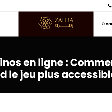
O n
inos en ligne : Comme
 le jeu plus accessibl