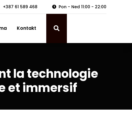
+387 61 589 468
Pon - Ned 11:00 - 22:00
ama
Kontakt
nt la technologie
e et immersif