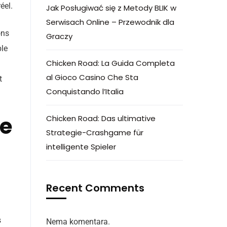
éel.
Jak Posługiwać się z Metody BLIK w
Serwisach Online – Przewodnik dla
ons
Graczy
ble
Chicken Road: La Guida Completa
al Gioco Casino Che Sta
t
Conquistando l’Italia
ue
Chicken Road: Das ultimative
Strategie-Crashgame für
intelligente Spieler
Recent Comments
s
Nema komentara.