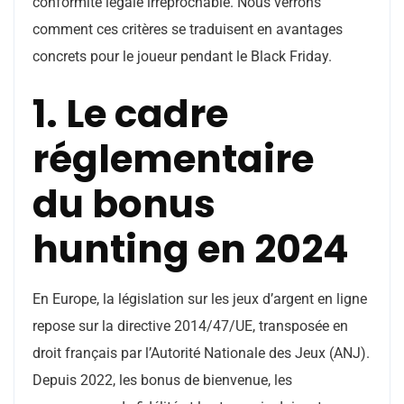
conformité légale irréprochable. Nous verrons
comment ces critères se traduisent en avantages
concrets pour le joueur pendant le Black Friday.
1. Le cadre
réglementaire
du bonus
hunting en 2024
En Europe, la législation sur les jeux d’argent en ligne
repose sur la directive 2014/47/UE, transposée en
droit français par l’Autorité Nationale des Jeux (ANJ).
Depuis 2022, les bonus de bienvenue, les