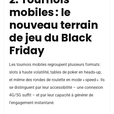
mobiles : le
nouveau terrain
de jeu du Black
Friday
Les tournois mobiles regroupent plusieurs formats :
slots à haute volatilité, tables de poker en heads‑up,
et même des rondes de roulette en mode « speed ». Ils
se distinguent par leur accessibilité – une connexion
4G/5G suffit – et par leur capacité à générer de
l’engagement instantané.