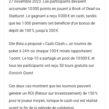
27 novembre 2023. Les participants devaient
accumuler 10 000 points en jouant à
Book of Dead
ou
Starburst
. Le gagnant a reçu 5 000 € en cash, tandis
que les 1 000 premiers ont bénéficié d’un bonus de
dépôt de 100 % jusqu’à 200 €.
Site Beta
a proposé « Cash‑Clash », un tournoi de
poker à 24 h où chaque 100 € misés rapportaient
1 point. Le top‑10 a partagé un pool de 10 000 €, et
tous les participants ont reçu 50 tours gratuits sur
Gonzo’s Quest
.
Ces deux cas montrent que les tournois peuvent
générer un ROI (Retour sur Investissement) de 150 %
pour le joueur moyen, lorsque le cash‑out est réalisé
avant la fin de la période de validation.