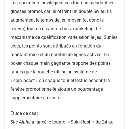
Les opérateurs privilégient ces tournois pendant les
grosses promos car ils offrent un double levier : ils
augmentent le temps de jeu moyen (et donc le
revenu) tout en créant un buzz marketing. Le
mécanisme de qualification varie selon le jeu. Sur les
slots, les points sont attribués en fonction du
montant misé et du nombre de lignes actives. En
poker, chaque main gagnante rapporte des points,
tandis que la roulette utilise un système de
« spin‑boost » où chaque tour effectué pendant la
fenêtre promotionnelle ajoute un pourcentage
supplémentaire au score.
Étude de cas :
Site Alpha
a lancé le tournoi « Spin‑Rush » du 24 au