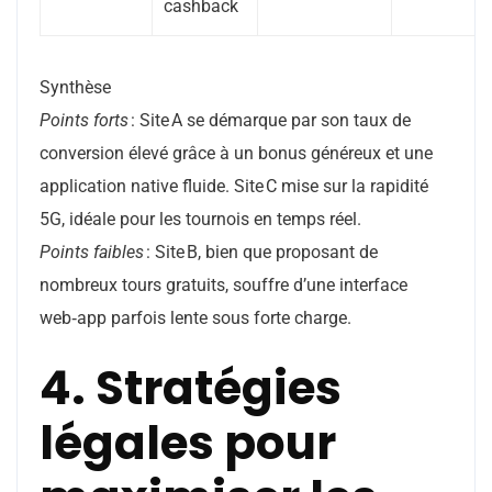
cashback
Synthèse
Points forts
: Site A se démarque par son taux de
conversion élevé grâce à un bonus généreux et une
application native fluide. Site C mise sur la rapidité
5G, idéale pour les tournois en temps réel.
Points faibles
: Site B, bien que proposant de
nombreux tours gratuits, souffre d’une interface
web‑app parfois lente sous forte charge.
4. Stratégies
légales pour