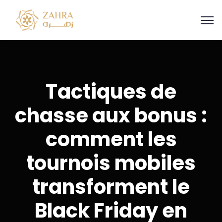
Tactiques de
chasse aux bonus :
comment les
tournois mobiles
transforment le
Black Friday en