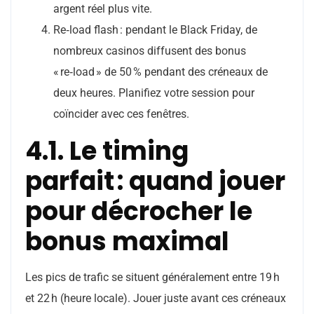
argent réel plus vite.
Re‑load flash : pendant le Black Friday, de
nombreux casinos diffusent des bonus
« re‑load » de 50 % pendant des créneaux de
deux heures. Planifiez votre session pour
coïncider avec ces fenêtres.
4.1. Le timing
parfait : quand jouer
pour décrocher le
bonus maximal
Les pics de trafic se situent généralement entre 19 h
et 22 h (heure locale). Jouer juste avant ces créneaux