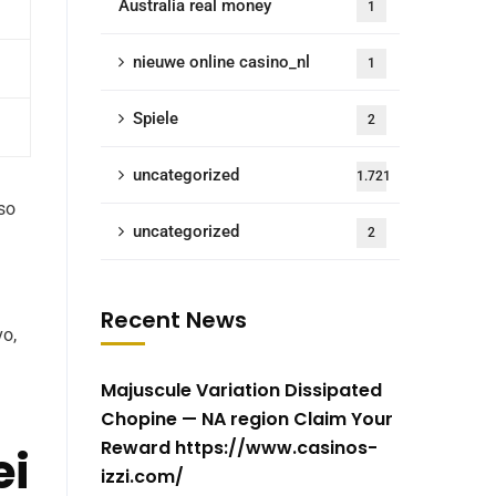
Australia real money
1
nieuwe online casino_nl
1
Spiele
2
uncategorized
1.721
sso
uncategorized
2
Recent News
vo,
Majuscule Variation Dissipated
Chopine — NA region Claim Your
Reward https://www.casinos-
ei
izzi.com/