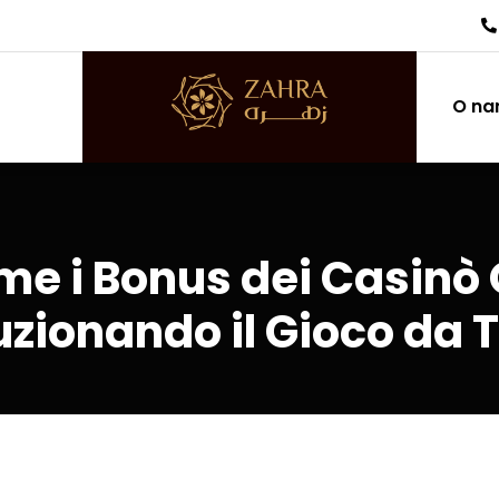
O n
ome i Bonus dei Casinò
uzionando il Gioco da 