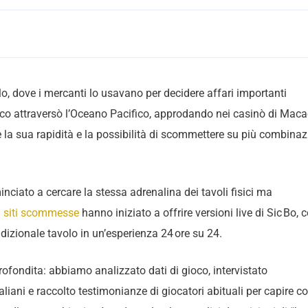
lo, dove i mercanti lo usavano per decidere affari importanti
ioco attraversò l’Oceano Pacifico, approdando nei casinò di Maca
ve la sua rapidità e la possibilità di scommettere su più combinaz
inciato a cercare la stessa adrenalina dei tavoli fisici ma
i
siti scommesse
hanno iniziato a offrire versioni live di Sic Bo, 
adizionale tavolo in un’esperienza 24 ore su 24.
profondita: abbiamo analizzato dati di gioco, intervistato
aliani e raccolto testimonianze di giocatori abituali per capire 