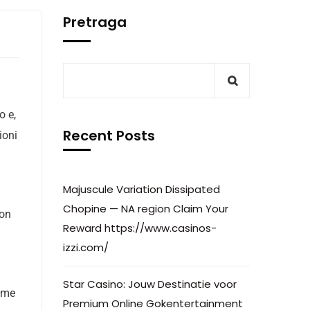
Pretraga
o e,
Recent Posts
ioni
Majuscule Variation Dissipated
Chopine — NA region Claim Your
con
Reward https://www.casinos-
izzi.com/
Star Casino: Jouw Destinatie voor
come
Premium Online Gokentertainment