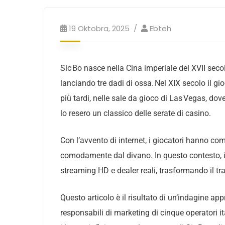
19 Oktobra, 2025
Ebteh
Sic Bo nasce nella Cina imperiale del XVII seco
lanciando tre dadi di ossa. Nel XIX secolo il g
più tardi, nelle sale da gioco di Las Vegas, do
lo resero un classico delle serate di casino.
Con l’avvento di internet, i giocatori hanno com
comodamente dal divano. In questo contesto, 
streaming HD e dealer reali, trasformando il tr
Questo articolo è il risultato di un’indagine ap
responsabili di marketing di cinque operatori it