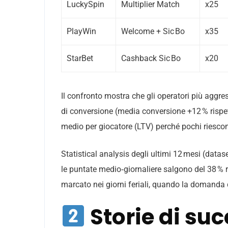
LuckySpin
Multiplier Match
x25
PlayWin
Welcome + Sic Bo
x35
StarBet
Cashback Sic Bo
x20
Il confronto mostra che gli operatori più aggre
di conversione (media conversione +12 % rispetto
medio per giocatore (LTV) perché pochi riescono
Statistical analysis degli ultimi 12 mesi (datas
le puntate medio‑giornaliere salgono del 38 % r
marcato nei giorni feriali, quando la domanda d
Storie di suc