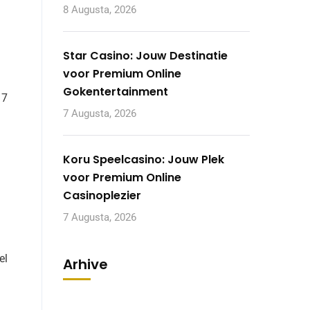
8 Augusta, 2026
Star Casino: Jouw Destinatie
voor Premium Online
Gokentertainment
 7
7 Augusta, 2026
Koru Speelcasino: Jouw Plek
voor Premium Online
Casinoplezier
7 Augusta, 2026
el
Arhive