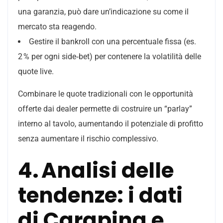
una garanzia, può dare un’indicazione su come il
mercato sta reagendo.
Gestire il bankroll con una percentuale fissa (es.
2 % per ogni side‑bet) per contenere la volatilità delle
quote live.
Combinare le quote tradizionali con le opportunità
offerte dai dealer permette di costruire un “parlay”
interno al tavolo, aumentando il potenziale di profitto
senza aumentare il rischio complessivo.
4. Analisi delle
tendenze: i dati
di Carapina e