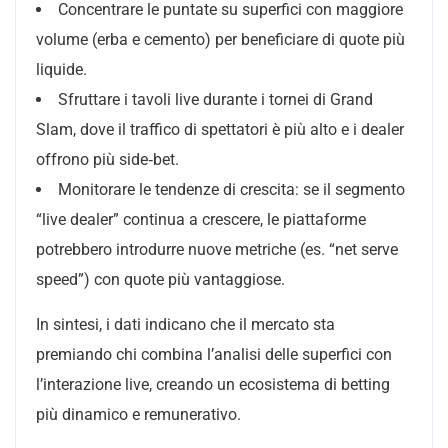
Concentrare le puntate su superfici con maggiore
volume (erba e cemento) per beneficiare di quote più
liquide.
Sfruttare i tavoli live durante i tornei di Grand
Slam, dove il traffico di spettatori è più alto e i dealer
offrono più side‑bet.
Monitorare le tendenze di crescita: se il segmento
“live dealer” continua a crescere, le piattaforme
potrebbero introdurre nuove metriche (es. “net serve
speed”) con quote più vantaggiose.
In sintesi, i dati indicano che il mercato sta
premiando chi combina l’analisi delle superfici con
l’interazione live, creando un ecosistema di betting
più dinamico e remunerativo.