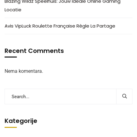
Blazing Wildz Speelhuis: Jouw Ideale Online Gaming
Locatie
Avis VipLuck Roulette Française Règle La Partage
Recent Comments
Nema komentara.
Kategorije