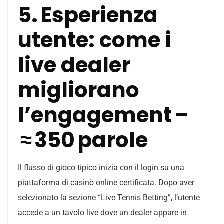
5. Esperienza
utente: come i
live dealer
migliorano
l’engagement –
≈ 350 parole
Il flusso di gioco tipico inizia con il login su una
piattaforma di casinò online certificata. Dopo aver
selezionato la sezione “Live Tennis Betting”, l’utente
accede a un tavolo live dove un dealer appare in