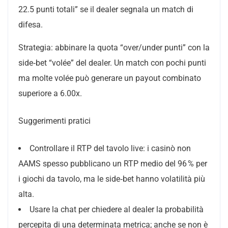
22.5 punti totali” se il dealer segnala un match di
difesa.
Strategia: abbinare la quota “over/under punti” con la
side‑bet “volée” del dealer. Un match con pochi punti
ma molte volée può generare un payout combinato
superiore a 6.00x.
Suggerimenti pratici
Controllare il RTP del tavolo live: i casinò non
AAMS spesso pubblicano un RTP medio del 96 % per
i giochi da tavolo, ma le side‑bet hanno volatilità più
alta.
Usare la chat per chiedere al dealer la probabilità
percepita di una determinata metrica; anche se non è