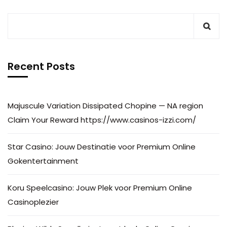
Recent Posts
Majuscule Variation Dissipated Chopine — NA region
Claim Your Reward https://www.casinos-izzi.com/
Star Casino: Jouw Destinatie voor Premium Online
Gokentertainment
Koru Speelcasino: Jouw Plek voor Premium Online
Casinoplezier