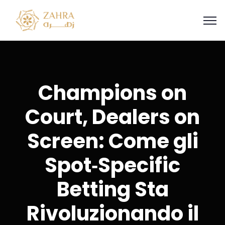
Champions on
Court, Dealers on
Screen: Come gli
Spot‑Specific
Betting Sta
Rivoluzionando il