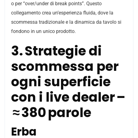
o per “over/under di break points”. Questo
collegamento crea un’esperienza fluida, dove la
scommessa tradizionale e la dinamica da tavolo si
fondono in un unico prodotto.
3. Strategie di
scommessa per
ogni superficie
con i live dealer –
≈ 380 parole
Erba