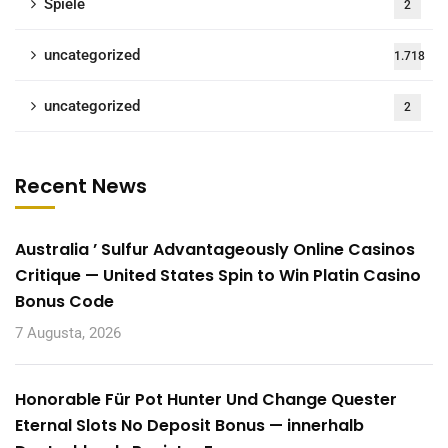
Spiele
2
uncategorized
1.718
uncategorized
2
Recent News
Australia ’ Sulfur Advantageously Online Casinos
Critique — United States Spin to Win Platin Casino
Bonus Code
7 Augusta, 2026
Honorable Für Pot Hunter Und Change Quester
Eternal Slots No Deposit Bonus — innerhalb