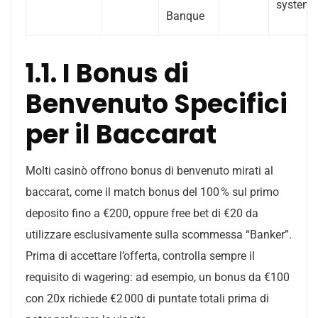
system
Banque
1.1. I Bonus di
Benvenuto Specifici
per il Baccarat
Molti casinò offrono bonus di benvenuto mirati al
baccarat, come il match bonus del 100 % sul primo
deposito fino a €200, oppure free bet di €20 da
utilizzare esclusivamente sulla scommessa “Banker”.
Prima di accettare l’offerta, controlla sempre il
requisito di wagering: ad esempio, un bonus da €100
con 20x richiede €2 000 di puntate totali prima di