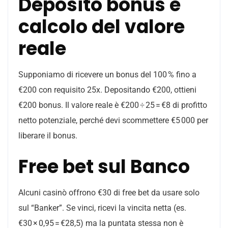
Deposito bonus e
calcolo del valore
reale
Supponiamo di ricevere un bonus del 100 % fino a
€200 con requisito 25x. Depositando €200, ottieni
€200 bonus. Il valore reale è €200 ÷ 25 = €8 di profitto
netto potenziale, perché devi scommettere €5 000 per
liberare il bonus.
Free bet sul Banco
Alcuni casinò offrono €30 di free bet da usare solo
sul “Banker”. Se vinci, ricevi la vincita netta (es.
€30 × 0,95 = €28,5) ma la puntata stessa non è