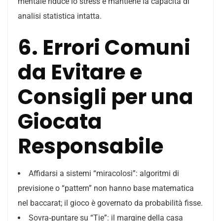
mentale riduce lo stress e mantiene la capacità di
analisi statistica intatta.
6. Errori Comuni
da Evitare e
Consigli per una
Giocata
Responsabile
Affidarsi a sistemi “miracolosi”: algoritmi di
previsione o “pattern” non hanno base matematica
nel baccarat; il gioco è governato da probabilità fisse.
Sovra‑puntare su “Tie”: il margine della casa