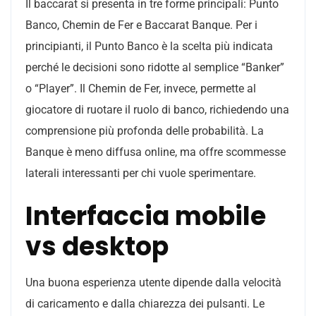
Il baccarat si presenta in tre forme principali: Punto
Banco, Chemin de Fer e Baccarat Banque. Per i
principianti, il Punto Banco è la scelta più indicata
perché le decisioni sono ridotte al semplice “Banker”
o “Player”. Il Chemin de Fer, invece, permette al
giocatore di ruotare il ruolo di banco, richiedendo una
comprensione più profonda delle probabilità. La
Banque è meno diffusa online, ma offre scommesse
laterali interessanti per chi vuole sperimentare.
Interfaccia mobile
vs desktop
Una buona esperienza utente dipende dalla velocità
di caricamento e dalla chiarezza dei pulsanti. Le