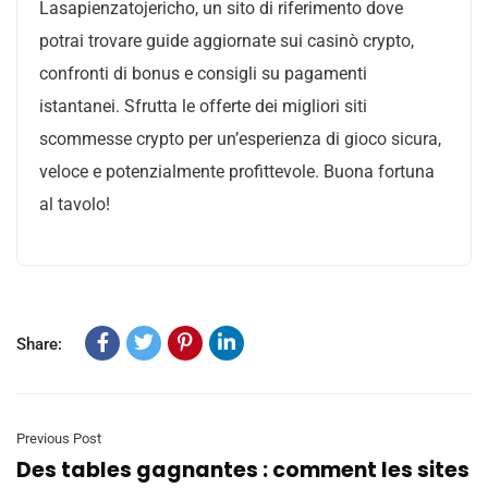
Lasapienzatojericho, un sito di riferimento dove
potrai trovare guide aggiornate sui casinò crypto,
confronti di bonus e consigli su pagamenti
istantanei. Sfrutta le offerte dei migliori siti
scommesse crypto per un’esperienza di gioco sicura,
veloce e potenzialmente profittevole. Buona fortuna
al tavolo!
Share:
Previous Post
Des tables gagnantes : comment les sites