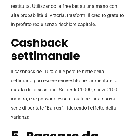
restituita. Utilizzando la free bet su una mano con
alta probabilità di vittoria, trasformi il credito gratuito
in profitto reale senza rischiare capitale.
Cashback
settimanale
Il cashback del 10 % sulle perdite nette della
settimana può essere reinvestito per aumentare la
durata della sessione. Se perdi €1 000, ricevi €100
indietro, che possono essere usati per una nuova
serie di puntate “Banker”, riducendo l’effetto della
varianza.