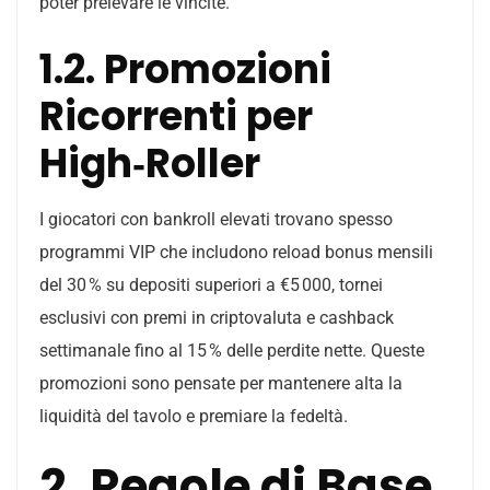
poter prelevare le vincite.
1.2. Promozioni
Ricorrenti per
High‑Roller
I giocatori con bankroll elevati trovano spesso
programmi VIP che includono reload bonus mensili
del 30 % su depositi superiori a €5 000, tornei
esclusivi con premi in criptovaluta e cashback
settimanale fino al 15 % delle perdite nette. Queste
promozioni sono pensate per mantenere alta la
liquidità del tavolo e premiare la fedeltà.
2. Regole di Base