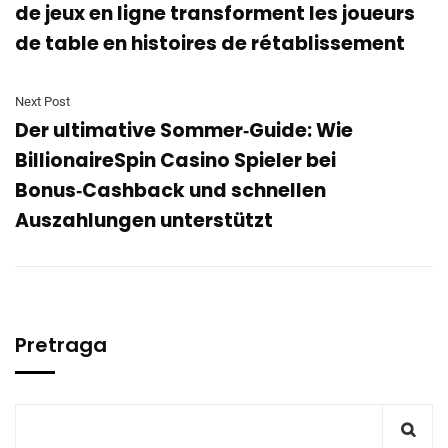
de jeux en ligne transforment les joueurs
de table en histoires de rétablissement
Next Post
Der ultimative Sommer‑Guide: Wie
BillionaireSpin Casino Spieler bei
Bonus‑Cashback und schnellen
Auszahlungen unterstützt
Pretraga