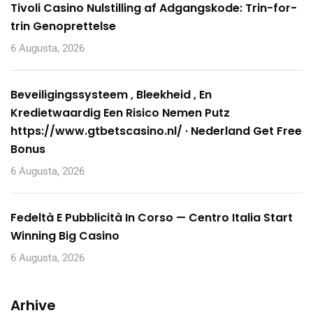
Tivoli Casino Nulstilling af Adgangskode: Trin-for-
trin Genoprettelse
6 Augusta, 2026
Beveiligingssysteem , Bleekheid , En
Kredietwaardig Een Risico Nemen Putz
https://www.gtbetscasino.nl/ · Nederland Get Free
Bonus
6 Augusta, 2026
Fedeltà E Pubblicità In Corso — Centro Italia Start
Winning Big Casino
6 Augusta, 2026
Arhive