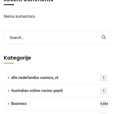
Nema komentara.
Kategorije
alle nederlandse casinos_nl
1
Australian online casino payid
1
Business
4.004