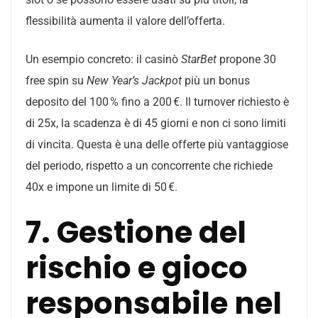
flessibilità aumenta il valore dell’offerta.
Un esempio concreto: il casinò
StarBet
propone 30
free spin su
New Year’s Jackpot
più un bonus
deposito del 100 % fino a 200 €. Il turnover richiesto è
di 25x, la scadenza è di 45 giorni e non ci sono limiti
di vincita. Questa è una delle offerte più vantaggiose
del periodo, rispetto a un concorrente che richiede
40x e impone un limite di 50 €.
7. Gestione del
rischio e gioco
responsabile nel