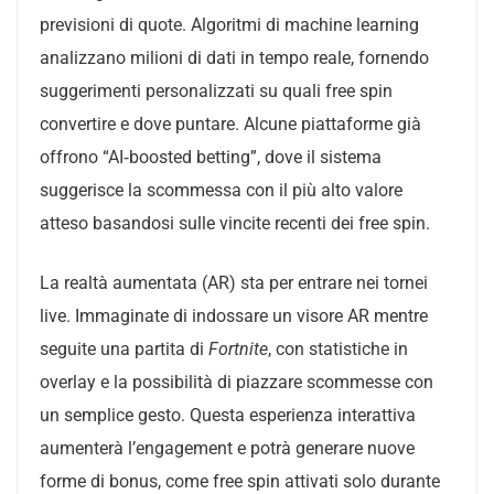
previsioni di quote. Algoritmi di machine learning
analizzano milioni di dati in tempo reale, fornendo
suggerimenti personalizzati su quali free spin
convertire e dove puntare. Alcune piattaforme già
offrono “AI‑boosted betting”, dove il sistema
suggerisce la scommessa con il più alto valore
atteso basandosi sulle vincite recenti dei free spin.
La realtà aumentata (AR) sta per entrare nei tornei
live. Immaginate di indossare un visore AR mentre
seguite una partita di
Fortnite
, con statistiche in
overlay e la possibilità di piazzare scommesse con
un semplice gesto. Questa esperienza interattiva
aumenterà l’engagement e potrà generare nuove
forme di bonus, come free spin attivati solo durante