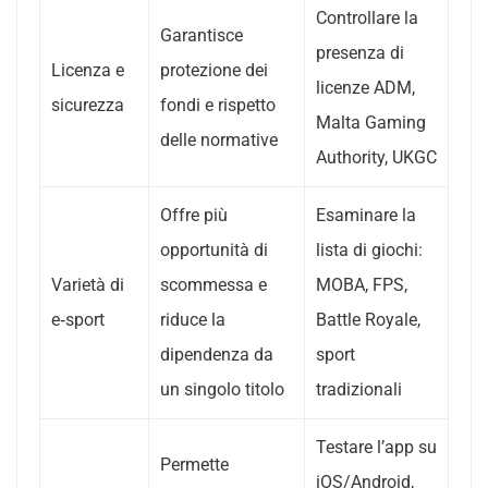
Controllare la
Garantisce
presenza di
Licenza e
protezione dei
licenze ADM,
sicurezza
fondi e rispetto
Malta Gaming
delle normative
Authority, UKGC
Offre più
Esaminare la
opportunità di
lista di giochi:
Varietà di
scommessa e
MOBA, FPS,
e‑sport
riduce la
Battle Royale,
dipendenza da
sport
un singolo titolo
tradizionali
Testare l’app su
Permette
iOS/Android,