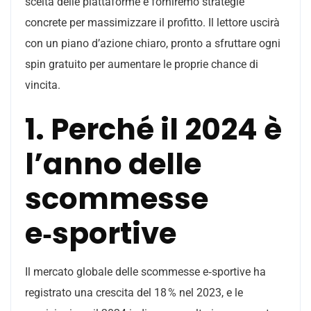
scelta delle piattaforme e forniremo strategie
concrete per massimizzare il profitto. Il lettore uscirà
con un piano d’azione chiaro, pronto a sfruttare ogni
spin gratuito per aumentare le proprie chance di
vincita.
1. Perché il 2024 è
l’anno delle
scommesse
e‑sportive
Il mercato globale delle scommesse e‑sportive ha
registrato una crescita del 18 % nel 2023, e le