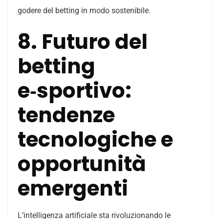
godere del betting in modo sostenibile.
8. Futuro del
betting
e‑sportivo:
tendenze
tecnologiche e
opportunità
emergenti
L’intelligenza artificiale sta rivoluzionando le