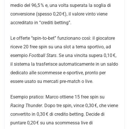
medio del 96,5 % e, una volta superata la soglia di
conversione (spesso 0,20 €), il valore vinto viene
accreditato in “crediti betting”.
Le offerte “spin‑to‑bet” funzionano così: il giocatore
riceve 20 free spin su una slot a tema sportivo, ad
esempio
Football Stars
. Se una vincita supera 0,10 €,
il sistema la trasferisce automaticamente in un saldo
dedicato alle scommesse e‑sportive, pronto per
essere usato su mercati pre‑match o live.
Esempio pratico: Marco ottiene 15 free spin su
Racing Thunder
. Dopo tre spin, vince 0,30 €, che viene
convertito in 0,30 € di credito betting. Decide di
puntare 0,20 € su una scommessa live di