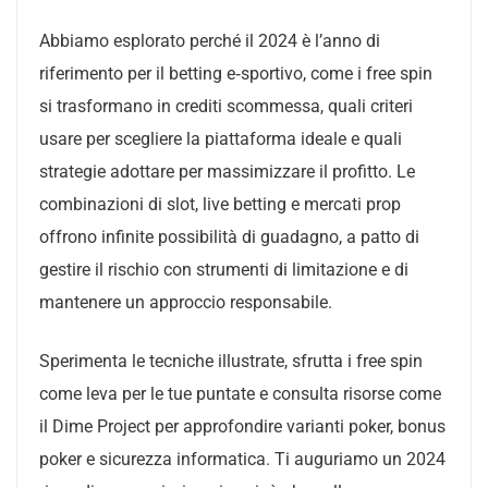
Abbiamo esplorato perché il 2024 è l’anno di
riferimento per il betting e‑sportivo, come i free spin
si trasformano in crediti scommessa, quali criteri
usare per scegliere la piattaforma ideale e quali
strategie adottare per massimizzare il profitto. Le
combinazioni di slot, live betting e mercati prop
offrono infinite possibilità di guadagno, a patto di
gestire il rischio con strumenti di limitazione e di
mantenere un approccio responsabile.
Sperimenta le tecniche illustrate, sfrutta i free spin
come leva per le tue puntate e consulta risorse come
il Dime Project per approfondire varianti poker, bonus
poker e sicurezza informatica. Ti auguriamo un 2024