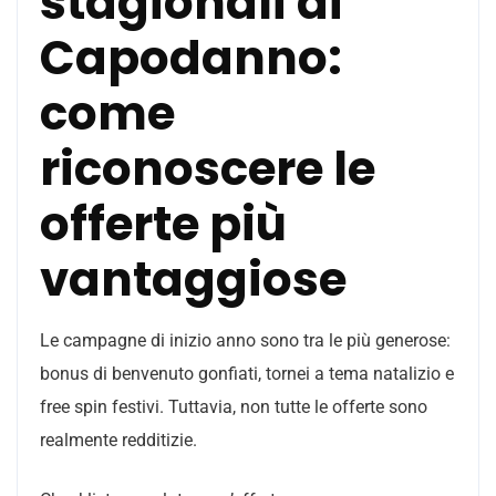
stagionali di
Capodanno:
come
riconoscere le
offerte più
vantaggiose
Le campagne di inizio anno sono tra le più generose:
bonus di benvenuto gonfiati, tornei a tema natalizio e
free spin festivi. Tuttavia, non tutte le offerte sono
realmente redditizie.