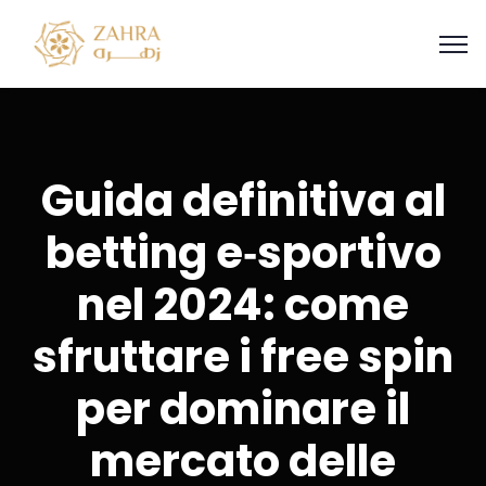
Guida definitiva al
betting e‑sportivo
nel 2024: come
sfruttare i free spin
per dominare il
mercato delle