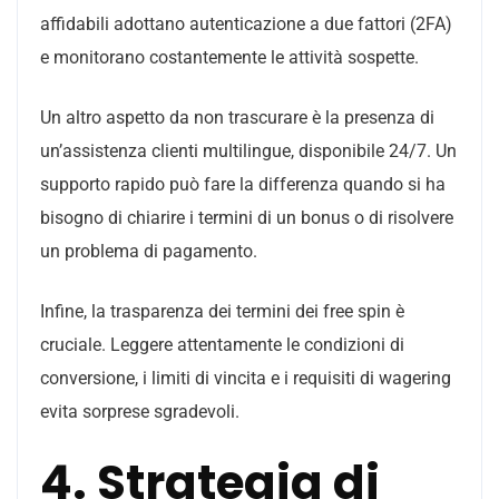
affidabili adottano autenticazione a due fattori (2FA)
e monitorano costantemente le attività sospette.
Un altro aspetto da non trascurare è la presenza di
un’assistenza clienti multilingue, disponibile 24/7. Un
supporto rapido può fare la differenza quando si ha
bisogno di chiarire i termini di un bonus o di risolvere
un problema di pagamento.
Infine, la trasparenza dei termini dei free spin è
cruciale. Leggere attentamente le condizioni di
conversione, i limiti di vincita e i requisiti di wagering
evita sorprese sgradevoli.
4. Strategia di