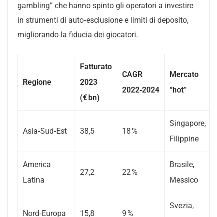
gambling” che hanno spinto gli operatori a investire
in strumenti di auto‑esclusione e limiti di deposito,
migliorando la fiducia dei giocatori.
Fatturato
CAGR
Mercato
Regione
2023
2022‑2024
“hot”
(€ bn)
Singapore,
Asia‑Sud‑Est
38,5
18 %
Filippine
America
Brasile,
27,2
22 %
Latina
Messico
Svezia,
Nord‑Europa
15,8
9 %