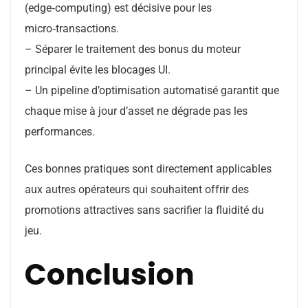
(edge‑computing) est décisive pour les
micro‑transactions.
– Séparer le traitement des bonus du moteur
principal évite les blocages UI.
– Un pipeline d’optimisation automatisé garantit que
chaque mise à jour d’asset ne dégrade pas les
performances.
Ces bonnes pratiques sont directement applicables
aux autres opérateurs qui souhaitent offrir des
promotions attractives sans sacrifier la fluidité du
jeu.
Conclusion