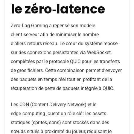
le zéro‑latence
Zero‑Lag Gaming a repensé son modèle
client‑serveur afin de minimiser le nombre
d’allers‑retours réseau. Le cœur du système repose
sur des connexions persistantes via WebSocket,
complétées par le protocole QUIC pour les transferts
de gros fichiers. Cette combinaison permet d’envoyer
des paquets en temps réel tout en profitant de la
récupération de perte de paquets intégrée à QUIC.
Les CDN (Content Delivery Network) et le
edge‑computing jouent un rôle clé : les assets
statiques (sprites, sons) sont stockés dans des
nœuds situés à proximité du joueur, réduisant le