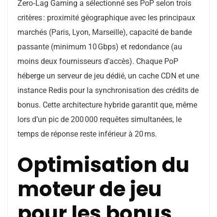
Zero‑Lag Gaming a sélectionné ses PoP selon trois
critères : proximité géographique avec les principaux
marchés (Paris, Lyon, Marseille), capacité de bande
passante (minimum 10 Gbps) et redondance (au
moins deux fournisseurs d’accès). Chaque PoP
héberge un serveur de jeu dédié, un cache CDN et une
instance Redis pour la synchronisation des crédits de
bonus. Cette architecture hybride garantit que, même
lors d’un pic de 200 000 requêtes simultanées, le
temps de réponse reste inférieur à 20 ms.
Optimisation du
moteur de jeu
pour les bonus