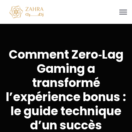
Comment Zero‑Lag
Gaming a
transformé
l’expérience bonus :
le guide technique
d’un succès