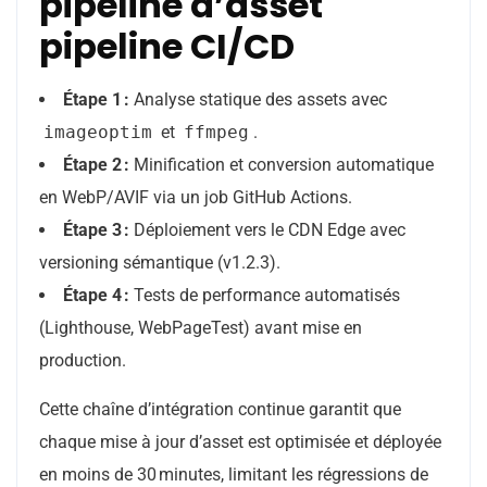
pipeline d’asset
pipeline CI/CD
Étape 1 :
Analyse statique des assets avec
imageoptim
et
ffmpeg
.
Étape 2 :
Minification et conversion automatique
en WebP/AVIF via un job GitHub Actions.
Étape 3 :
Déploiement vers le CDN Edge avec
versioning sémantique (v1.2.3).
Étape 4 :
Tests de performance automatisés
(Lighthouse, WebPageTest) avant mise en
production.
Cette chaîne d’intégration continue garantit que
chaque mise à jour d’asset est optimisée et déployée
en moins de 30 minutes, limitant les régressions de