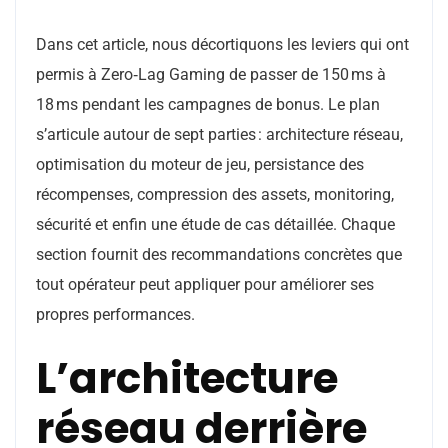
Dans cet article, nous décortiquons les leviers qui ont
permis à Zero‑Lag Gaming de passer de 150 ms à
18 ms pendant les campagnes de bonus. Le plan
s’articule autour de sept parties : architecture réseau,
optimisation du moteur de jeu, persistance des
récompenses, compression des assets, monitoring,
sécurité et enfin une étude de cas détaillée. Chaque
section fournit des recommandations concrètes que
tout opérateur peut appliquer pour améliorer ses
propres performances.
L’architecture
réseau derrière