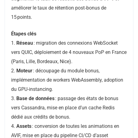
améliorer le taux de rétention post‑bonus de
15 points.
Étapes clés
1.
Réseau
: migration des connexions WebSocket
vers QUIC, déploiement de 4 nouveaux PoP en France
(Paris, Lille, Bordeaux, Nice).
2.
Moteur
: découpage du module bonus,
implémentation de workers WebAssembly, adoption
du GPU‑instancing.
3.
Base de données
: passage des états de bonus
vers Cassandra, mise en place d’un cache Redis
dédié aux crédits de bonus.
4.
Assets
: conversion de toutes les animations en
AVIF, mise en place du pipeline CI/CD d’asset