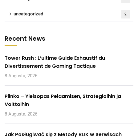
uncategorized
2
Recent News
Tower Rush : L’ultime Guide Exhaustif du
Divertissement de Gaming Tactique
8 Augusta, 2026
Plinko – Yleisopas Pelaamisen, Strategioihin ja
Voittoihin
8 Augusta, 2026
Jak Posługiwać się z Metody BLIK w Serwisach