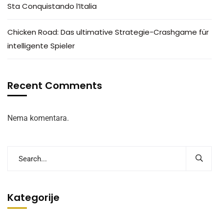
Sta Conquistando l’Italia
Chicken Road: Das ultimative Strategie-Crashgame für
intelligente Spieler
Recent Comments
Nema komentara.
Kategorije