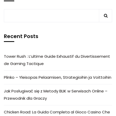
Recent Posts
Tower Rush : L’ultime Guide Exhaustif du Divertissement
de Gaming Tactique
Plinko – Yleisopas Pelaamisen, Strategioihin ja Voittoihin
Jak Posługiwać się z Metody BLIK w Serwisach Online –
Przewodnik dla Graczy
Chicken Road: La Guida Completa al Gioco Casino Che