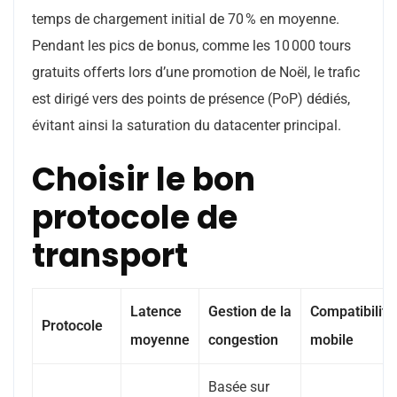
temps de chargement initial de 70 % en moyenne.
Pendant les pics de bonus, comme les 10 000 tours
gratuits offerts lors d’une promotion de Noël, le trafic
est dirigé vers des points de présence (PoP) dédiés,
évitant ainsi la saturation du datacenter principal.
Choisir le bon
protocole de
transport
Latence
Gestion de la
Compatibilité
Protocole
moyenne
congestion
mobile
Basée sur