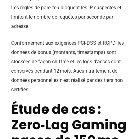
Les règles de pare‑feu bloquent les IP suspectes et
limitent le nombre de requêtes par seconde par
adresse.
Conformément aux exigences PCI‑DSS et RGPD, les
données de bonus (montants, timestamps) sont
stockées de façon chiffrée et les logs d’accès sont
conservés pendant 12 mois. Aucun traitement de
données personnelles n’est réalisé par des tiers non
certifiés.
Étude de cas :
Zero‑Lag Gaming