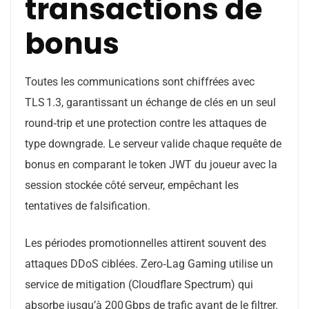
transactions de
bonus
Toutes les communications sont chiffrées avec
TLS 1.3, garantissant un échange de clés en un seul
round‑trip et une protection contre les attaques de
type downgrade. Le serveur valide chaque requête de
bonus en comparant le token JWT du joueur avec la
session stockée côté serveur, empêchant les
tentatives de falsification.
Les périodes promotionnelles attirent souvent des
attaques DDoS ciblées. Zero‑Lag Gaming utilise un
service de mitigation (Cloudflare Spectrum) qui
absorbe jusqu’à 200 Gbps de trafic avant de le filtrer.