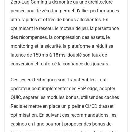
Zero‑Lag Gaming a démontré qu’une architecture
pensée pour le zéro‑lag permet d’allier performances
ultra‑rapides et offres de bonus alléchantes. En
optimisant le réseau, le moteur de jeu, la persistance
des récompenses, la compression des assets, le
monitoring et la sécurité, la plateforme a réduit sa
latence de 150 ms à 18 ms, doublé son taux de
conversion et renforcé la confiance des joueurs.
Ces leviers techniques sont transférables : tout
opérateur peut implémenter des PoP edge, adopter
QUIC, séparer les modules bonus, utiliser des caches
Redis et mettre en place un pipeline CI/CD d’asset
optimisation. En suivant ces recommandations, les
casinos en ligne pourront proposer des bonus de