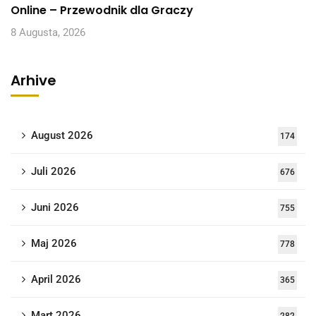
Online – Przewodnik dla Graczy
8 Augusta, 2026
Arhive
August 2026
174
Juli 2026
676
Juni 2026
755
Maj 2026
778
April 2026
365
Mart 2026