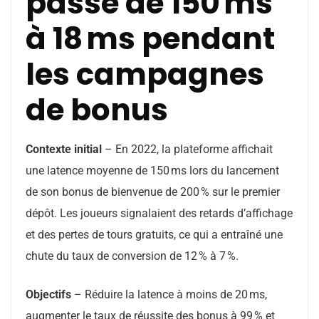
passe de 150 ms
à 18 ms pendant
les campagnes
de bonus
Contexte initial
– En 2022, la plateforme affichait
une latence moyenne de 150 ms lors du lancement
de son bonus de bienvenue de 200 % sur le premier
dépôt. Les joueurs signalaient des retards d’affichage
et des pertes de tours gratuits, ce qui a entraîné une
chute du taux de conversion de 12 % à 7 %.
Objectifs
– Réduire la latence à moins de 20 ms,
augmenter le taux de réussite des bonus à 99 % et