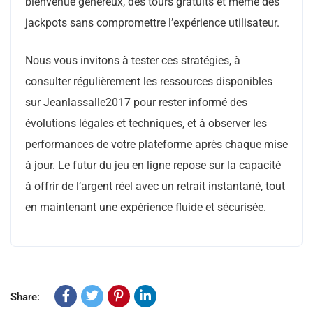
bienvenue généreux, des tours gratuits et même des
jackpots sans compromettre l’expérience utilisateur.
Nous vous invitons à tester ces stratégies, à
consulter régulièrement les ressources disponibles
sur Jeanlassalle2017 pour rester informé des
évolutions légales et techniques, et à observer les
performances de votre plateforme après chaque mise
à jour. Le futur du jeu en ligne repose sur la capacité
à offrir de l’argent réel avec un retrait instantané, tout
en maintenant une expérience fluide et sécurisée.
Share: