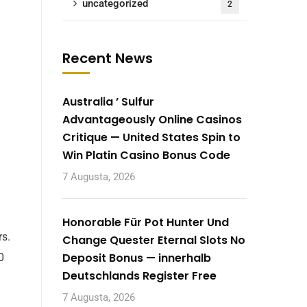
uncategorized
2
Recent News
Australia ’ Sulfur
Advantageously Online Casinos
Critique — United States Spin to
Win Platin Casino Bonus Code
7 Augusta, 2026
Honorable Für Pot Hunter Und
rs.
Change Quester Eternal Slots No
Deposit Bonus — innerhalb
0
Deutschlands Register Free
7 Augusta, 2026