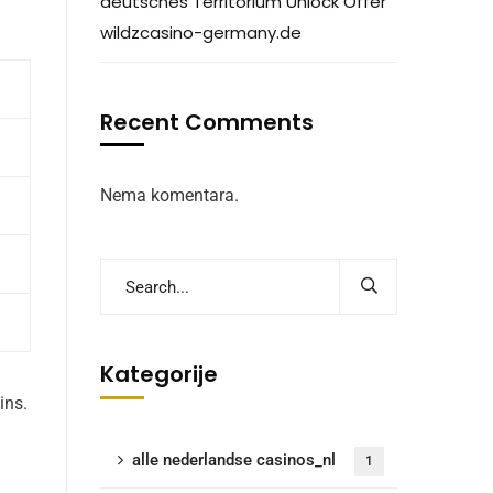
deutsches Territorium Unlock Offer
wildzcasino-germany.de
Recent Comments
Nema komentara.
Kategorije
ins.
alle nederlandse casinos_nl
1