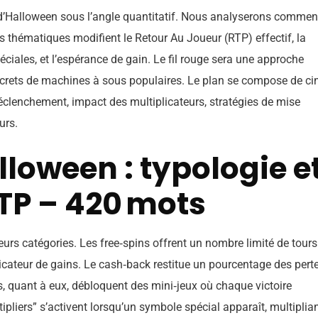
 d’Halloween sous l’angle quantitatif. Nous analyserons commen
ots thématiques modifient le Retour Au Joueur (RTP) effectif, la
ciales, et l’espérance de gain. Le fil rouge sera une approche
rets de machines à sous populaires. Le plan se compose de ci
déclenchement, impact des multiplicateurs, stratégies de mise
urs.
loween : typologie e
RTP – 420 mots
eurs catégories. Les free‑spins offrent un nombre limité de tours
ateur de gains. Le cash‑back restitue un pourcentage des pert
, quant à eux, débloquent des mini‑jeux où chaque victoire
ipliers” s’activent lorsqu’un symbole spécial apparaît, multiplian