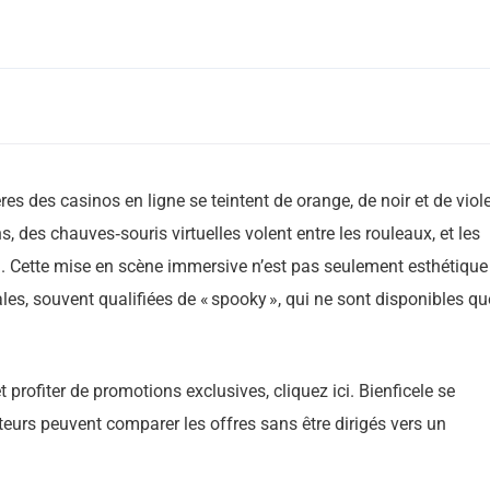
res des casinos en ligne se teintent de orange, de noir et de viole
s, des chauves‑souris virtuelles volent entre les rouleaux, et les
Cette mise en scène immersive n’est pas seulement esthétique 
iales, souvent qualifiées de « spooky », qui ne sont disponibles qu
t profiter de promotions exclusives, cliquez ici. Bienficele se
urs peuvent comparer les offres sans être dirigés vers un