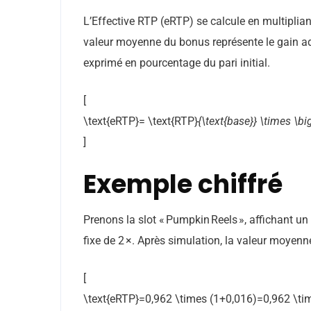
L’Effective RTP (eRTP) se calcule en multiplia
valeur moyenne du bonus représente le gain ad
exprimé en pourcentage du pari initial.
[
\text{eRTP}= \text{RTP}
{\text{base}} \times \bi
]
Exemple chiffré
Prenons la slot « Pumpkin Reels », affichant un
fixe de 2 ×. Après simulation, la valeur moyenn
[
\text{eRTP}=0,962 \times (1+0,016)=0,962 \time