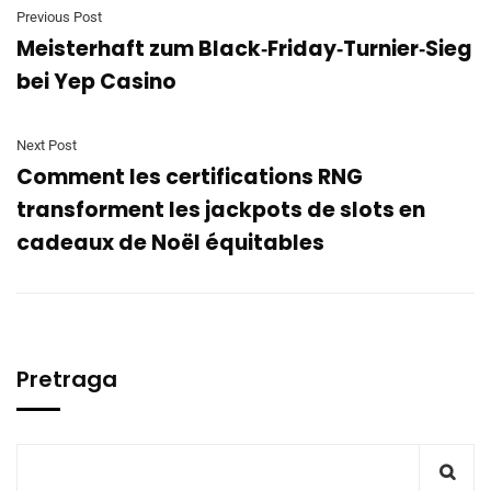
Previous Post
Meisterhaft zum Black‑Friday‑Turnier‑Sieg
bei Yep Casino
Next Post
Comment les certifications RNG
transforment les jackpots de slots en
cadeaux de Noël équitables
Pretraga