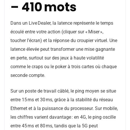
– 410 mots
Dans un Live Dealer, la latence représente le temps
écoulé entre votre action (cliquer sur « Miser »,
toucher l’écran) et la réponse du croupier virtuel. Une
latence élevée peut transformer une mise gagnante
en perte, surtout sur des jeux à haute volatilité
comme le craps ou le poker à trois cartes où chaque
seconde compte.
Sur un poste de travail câblé, le ping moyen se situe
entre 15 ms et 30 ms, grâce à la stabilité du réseau
Ethernet et à la puissance du processeur. Sur mobile,
les chiffres varient davantage : en 4G, le ping oscille
entre 45 ms et 80 ms, tandis que la 5G peut