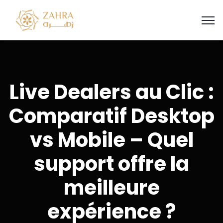
Live Dealers au Clic :
Comparatif Desktop
vs Mobile – Quel
support offre la
meilleure
expérience ?