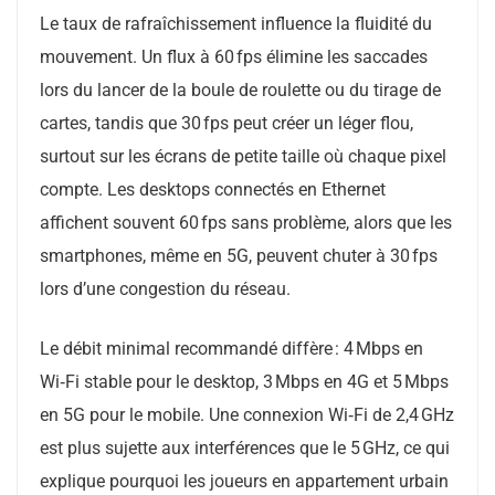
Le taux de rafraîchissement influence la fluidité du
mouvement. Un flux à 60 fps élimine les saccades
lors du lancer de la boule de roulette ou du tirage de
cartes, tandis que 30 fps peut créer un léger flou,
surtout sur les écrans de petite taille où chaque pixel
compte. Les desktops connectés en Ethernet
affichent souvent 60 fps sans problème, alors que les
smartphones, même en 5G, peuvent chuter à 30 fps
lors d’une congestion du réseau.
Le débit minimal recommandé diffère : 4 Mbps en
Wi‑Fi stable pour le desktop, 3 Mbps en 4G et 5 Mbps
en 5G pour le mobile. Une connexion Wi‑Fi de 2,4 GHz
est plus sujette aux interférences que le 5 GHz, ce qui
explique pourquoi les joueurs en appartement urbain