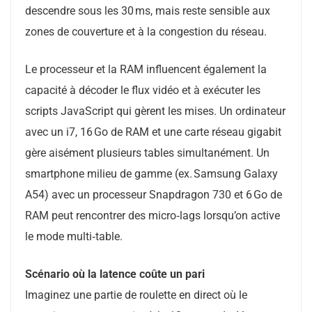
descendre sous les 30 ms, mais reste sensible aux
zones de couverture et à la congestion du réseau.
Le processeur et la RAM influencent également la
capacité à décoder le flux vidéo et à exécuter les
scripts JavaScript qui gèrent les mises. Un ordinateur
avec un i7, 16 Go de RAM et une carte réseau gigabit
gère aisément plusieurs tables simultanément. Un
smartphone milieu de gamme (ex. Samsung Galaxy
A54) avec un processeur Snapdragon 730 et 6 Go de
RAM peut rencontrer des micro‑lags lorsqu’on active
le mode multi‑table.
Scénario où la latence coûte un pari
Imaginez une partie de roulette en direct où le