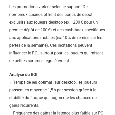
Les promotions varient selon le support. De
nombreux casinos offrent des bonus de dépôt
exclusifs aux joueurs desktop (ex. +200 € pour un
premier dépôt de 100 €) et des cash‑back spécifiques
aux applications mobiles (ex. 10 % de remise sur les
pertes de la semaine). Ces incitations peuvent
influencer le ROI, surtout pour les joueurs qui misent
de petites sommes régulièrement.
Analyse du ROI
– Temps de jeu optimal : sur desktop, les joueurs
passent en moyenne 1,5 h par session grâce à la
stabilité du flux, ce qui augmente les chances de
gains récurrents.
– Fréquence des gains : la latence plus faible sur PC