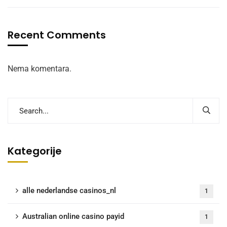
Recent Comments
Nema komentara.
Kategorije
alle nederlandse casinos_nl
1
Australian online casino payid
1