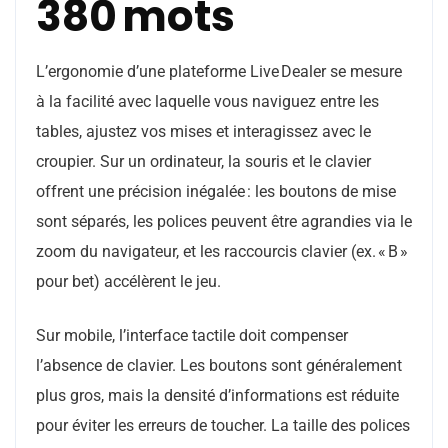
380 mots
L’ergonomie d’une plateforme Live Dealer se mesure
à la facilité avec laquelle vous naviguez entre les
tables, ajustez vos mises et interagissez avec le
croupier. Sur un ordinateur, la souris et le clavier
offrent une précision inégalée : les boutons de mise
sont séparés, les polices peuvent être agrandies via le
zoom du navigateur, et les raccourcis clavier (ex. « B »
pour bet) accélèrent le jeu.
Sur mobile, l’interface tactile doit compenser
l’absence de clavier. Les boutons sont généralement
plus gros, mais la densité d’informations est réduite
pour éviter les erreurs de toucher. La taille des polices