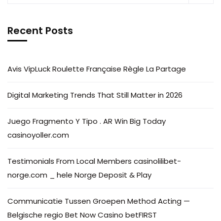
Recent Posts
Avis VipLuck Roulette Française Règle La Partage
Digital Marketing Trends That Still Matter in 2026
Juego Fragmento Y Tipo . AR Win Big Today
casinoyoller.com
Testimonials From Local Members casinolilibet-
norge.com _ hele Norge Deposit & Play
Communicatie Tussen Groepen Method Acting —
Belgische regio Bet Now Casino betFIRST