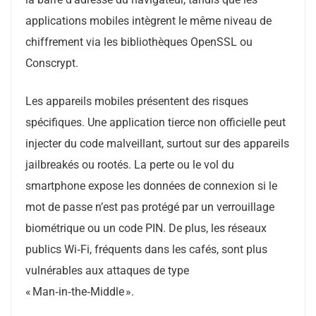
applications mobiles intègrent le même niveau de
chiffrement via les bibliothèques OpenSSL ou
Conscrypt.
Les appareils mobiles présentent des risques
spécifiques. Une application tierce non officielle peut
injecter du code malveillant, surtout sur des appareils
jailbreakés ou rootés. La perte ou le vol du
smartphone expose les données de connexion si le
mot de passe n’est pas protégé par un verrouillage
biométrique ou un code PIN. De plus, les réseaux
publics Wi‑Fi, fréquents dans les cafés, sont plus
vulnérables aux attaques de type
« Man‑in‑the‑Middle ».