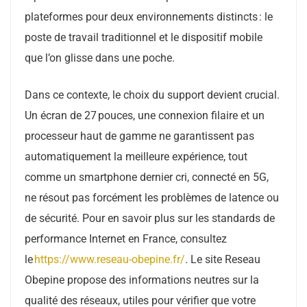
plateformes pour deux environnements distincts : le
poste de travail traditionnel et le dispositif mobile
que l’on glisse dans une poche.
Dans ce contexte, le choix du support devient crucial.
Un écran de 27 pouces, une connexion filaire et un
processeur haut de gamme ne garantissent pas
automatiquement la meilleure expérience, tout
comme un smartphone dernier cri, connecté en 5G,
ne résout pas forcément les problèmes de latence ou
de sécurité. Pour en savoir plus sur les standards de
performance Internet en France, consultez
le
https://www.reseau-obepine.fr/
. Le site Reseau
Obepine propose des informations neutres sur la
qualité des réseaux, utiles pour vérifier que votre