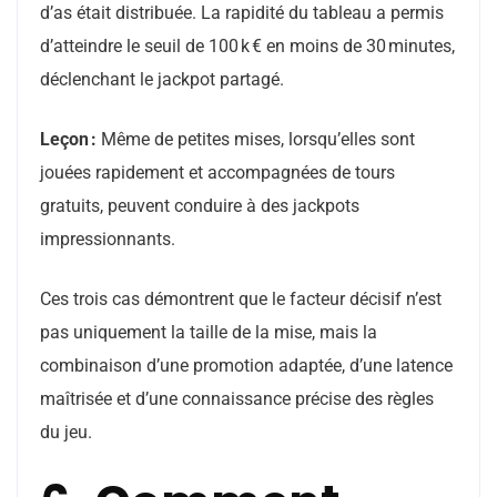
d’as était distribuée. La rapidité du tableau a permis
d’atteindre le seuil de 100 k € en moins de 30 minutes,
déclenchant le jackpot partagé.
Leçon :
Même de petites mises, lorsqu’elles sont
jouées rapidement et accompagnées de tours
gratuits, peuvent conduire à des jackpots
impressionnants.
Ces trois cas démontrent que le facteur décisif n’est
pas uniquement la taille de la mise, mais la
combinaison d’une promotion adaptée, d’une latence
maîtrisée et d’une connaissance précise des règles
du jeu.