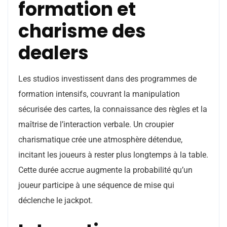
formation et
charisme des
dealers
Les studios investissent dans des programmes de
formation intensifs, couvrant la manipulation
sécurisée des cartes, la connaissance des règles et la
maîtrise de l’interaction verbale. Un croupier
charismatique crée une atmosphère détendue,
incitant les joueurs à rester plus longtemps à la table.
Cette durée accrue augmente la probabilité qu’un
joueur participe à une séquence de mise qui
déclenche le jackpot.