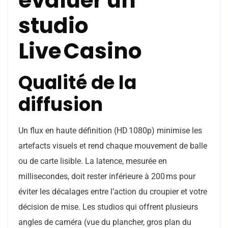
évaluer un
studio
Live Casino
Qualité de la
diffusion
Un flux en haute définition (HD 1080p) minimise les
artefacts visuels et rend chaque mouvement de balle
ou de carte lisible. La latence, mesurée en
millisecondes, doit rester inférieure à 200 ms pour
éviter les décalages entre l’action du croupier et votre
décision de mise. Les studios qui offrent plusieurs
angles de caméra (vue du plancher, gros plan du