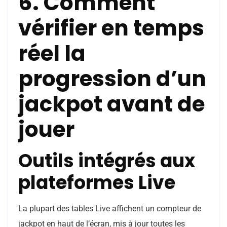
6. Comment
vérifier en temps
réel la
progression d’un
jackpot avant de
jouer
Outils intégrés aux
plateformes Live
La plupart des tables Live affichent un compteur de
jackpot en haut de l’écran, mis à jour toutes les