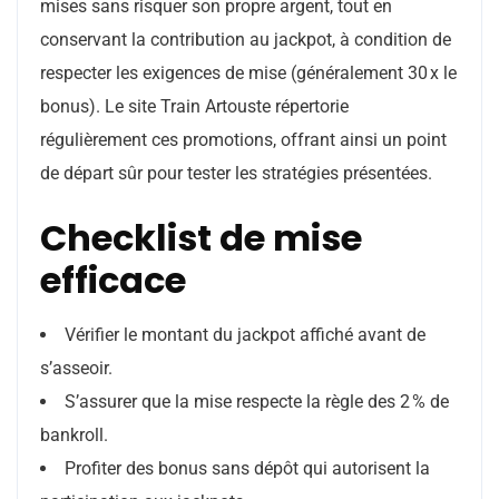
mises sans risquer son propre argent, tout en
conservant la contribution au jackpot, à condition de
respecter les exigences de mise (généralement 30 x le
bonus). Le site Train Artouste répertorie
régulièrement ces promotions, offrant ainsi un point
de départ sûr pour tester les stratégies présentées.
Checklist de mise
efficace
Vérifier le montant du jackpot affiché avant de
s’asseoir.
S’assurer que la mise respecte la règle des 2 % de
bankroll.
Profiter des bonus sans dépôt qui autorisent la