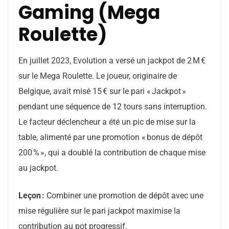
Gaming (Mega
Roulette)
En juillet 2023, Evolution a versé un jackpot de 2 M €
sur le Mega Roulette. Le joueur, originaire de
Belgique, avait misé 15 € sur le pari « Jackpot »
pendant une séquence de 12 tours sans interruption.
Le facteur déclencheur a été un pic de mise sur la
table, alimenté par une promotion « bonus de dépôt
200 % », qui a doublé la contribution de chaque mise
au jackpot.
Leçon :
Combiner une promotion de dépôt avec une
mise régulière sur le pari jackpot maximise la
contribution au pot progressif.