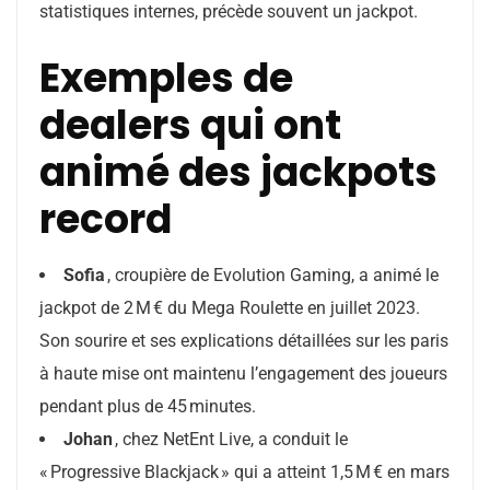
statistiques internes, précède souvent un jackpot.
Exemples de
dealers qui ont
animé des jackpots
record
Sofia
, croupière de Evolution Gaming, a animé le
jackpot de 2 M € du Mega Roulette en juillet 2023.
Son sourire et ses explications détaillées sur les paris
à haute mise ont maintenu l’engagement des joueurs
pendant plus de 45 minutes.
Johan
, chez NetEnt Live, a conduit le
« Progressive Blackjack » qui a atteint 1,5 M € en mars