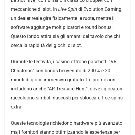
Le slot “live” combinano il classico croupier con
meccaniche di slot. In
Live Spin
di Evolution Gaming,
un dealer reale gira fisicamente le ruote, mentre il
software aggiunge moltiplicatori e round bonus.
Questo ibrido attira sia gli amanti del tavolo che chi
cerca la rapidità dei giochi di slot.
Durante le festività, i casinò offrono pacchetti “VR
Christmas” con bonus benvenuto di 200 % e 30
minuti di gioco immersivo gratuito. Le promozioni
includono anche “AR Treasure Hunt”, dove i giocatori
raccolgono simboli nascosti per sbloccare free‑spins
extra.
Queste tecnologie richiedono hardware più avanzato,
ma i fornitori stanno ottimizzando le esperienze per