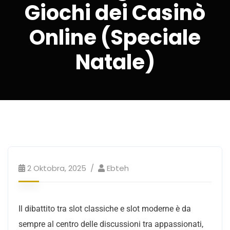
Giochi dei Casinò
Online (Speciale
Natale)
2 Oktobra, 2025
Ebteh
Il dibattito tra slot classiche e slot moderne è da
sempre al centro delle discussioni tra appassionati,