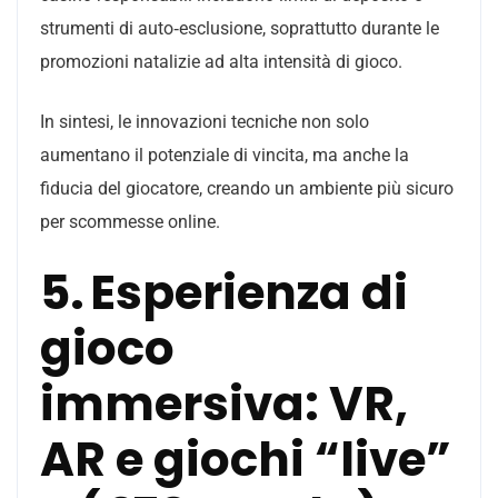
strumenti di auto‑esclusione, soprattutto durante le
promozioni natalizie ad alta intensità di gioco.
In sintesi, le innovazioni tecniche non solo
aumentano il potenziale di vincita, ma anche la
fiducia del giocatore, creando un ambiente più sicuro
per scommesse online.
5. Esperienza di
gioco
immersiva: VR,
AR e giochi “live”