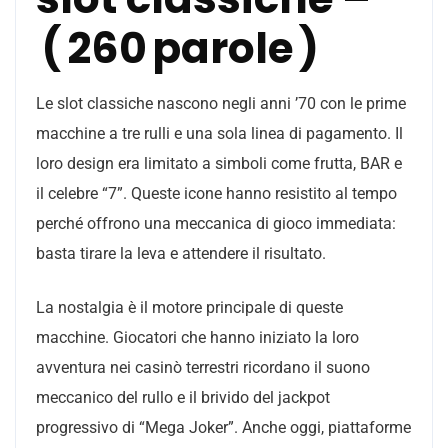
( 260 parole )
Le slot classiche nascono negli anni ’70 con le prime
macchine a tre rulli e una sola linea di pagamento. Il
loro design era limitato a simboli come frutta, BAR e
il celebre “7”. Queste icone hanno resistito al tempo
perché offrono una meccanica di gioco immediata:
basta tirare la leva e attendere il risultato.
La nostalgia è il motore principale di queste
macchine. Giocatori che hanno iniziato la loro
avventura nei casinò terrestri ricordano il suono
meccanico del rullo e il brivido del jackpot
progressivo di “Mega Joker”. Anche oggi, piattaforme