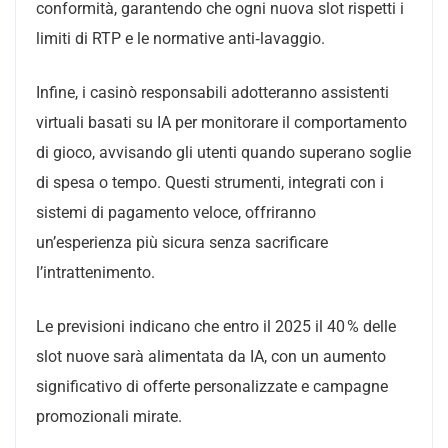
conformità, garantendo che ogni nuova slot rispetti i
limiti di RTP e le normative anti‑lavaggio.
Infine, i casinò responsabili adotteranno assistenti
virtuali basati su IA per monitorare il comportamento
di gioco, avvisando gli utenti quando superano soglie
di spesa o tempo. Questi strumenti, integrati con i
sistemi di pagamento veloce, offriranno
un’esperienza più sicura senza sacrificare
l’intrattenimento.
Le previsioni indicano che entro il 2025 il 40 % delle
slot nuove sarà alimentata da IA, con un aumento
significativo di offerte personalizzate e campagne
promozionali mirate.