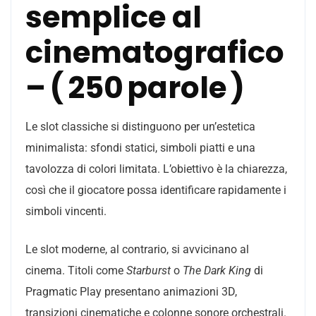
semplice al
cinematografico
– ( 250 parole )
Le slot classiche si distinguono per un’estetica
minimalista: sfondi statici, simboli piatti e una
tavolozza di colori limitata. L’obiettivo è la chiarezza,
così che il giocatore possa identificare rapidamente i
simboli vincenti.
Le slot moderne, al contrario, si avvicinano al
cinema. Titoli come
Starburst
o
The Dark King
di
Pragmatic Play presentano animazioni 3D,
transizioni cinematiche e colonne sonore orchestrali.