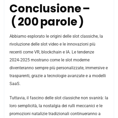
Conclusione –
( 200 parole )
Abbiamo esplorato le origini delle slot classiche, la
rivoluzione delle slot video e le innovazioni più
recenti come VR, blockchain e IA. Le tendenze
2024‑2025 mostrano come le slot moderne
diventeranno sempre più personalizzate, immersive e
trasparenti, grazie a tecnologie avanzate e a modelli
SaaS.
Tuttavia, il fascino delle slot classiche non svanirà: la
loro semplicità, la nostalgia dei rulli meccanici e le
promozioni natalizie tradizionali continueranno a