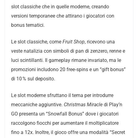
slot classiche che in quelle moderne, creando
versioni temporanee che attirano i giocatori con
bonus tematici.
Le slot classiche, come
Fruit Shop
, ricevono una
veste natalizia con simboli di pan di zenzero, renne e
luci scintillanti. Il gameplay rimane invariato, ma le
promozioni includono 20 free‑spins e un “gift bonus”
di 10 % sul deposito.
Le slot moderne sfruttano il tema per introdurre
meccaniche aggiuntive.
Christmas Miracle
di Play’n
GO presenta un “Snowfall Bonus” dove i giocatori
raccolgono fiocchi per aumentare il moltiplicatore
fino a 12x. Inoltre, il gioco offre una modalità “Secret