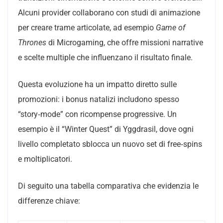
Alcuni provider collaborano con studi di animazione
per creare trame articolate, ad esempio
Game of
Thrones
di Microgaming, che offre missioni narrative
e scelte multiple che influenzano il risultato finale.
Questa evoluzione ha un impatto diretto sulle
promozioni: i bonus natalizi includono spesso
“story‑mode” con ricompense progressive. Un
esempio è il “Winter Quest” di Yggdrasil, dove ogni
livello completato sblocca un nuovo set di free‑spins
e moltiplicatori.
Di seguito una tabella comparativa che evidenzia le
differenze chiave: