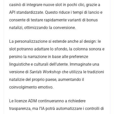
casinò di integrare nuove slot in pochi clic, grazie a
API standardizzate. Questo riduce i tempi di lancio e
consente di testare rapidamente varianti di bonus
natalizi, ottimizzando la conversione.
La personalizzazione si estende anche al design: le
slot potranno adattare lo sfondo, la colonna sonora e
persino la narrazione in base alle preferenze
linguistiche e culturali dell’utente. Immaginate una
versione di
Santa’s Workshop
che utilizza le tradizioni
natalizie del proprio paese, aumentando il
coinvolgimento emotivo.
Le licenze ADM continueranno a richiedere
trasparenza, ma l’IA potrà automatizzare i controlli di