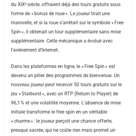
du XIXᵉ siècle, offraient déjà des tours gratuits sous
forme de « bonus de roue ». Le joueur tirait une
manivelle, et si la roue s’arrêtait sur le symbole « Free
Spin », il obtenait un tour supplémentaire sans mise
supplémentaire. Cette mécanique a évolué avec
l’avènement d’Internet.
Dans les plateformes en ligne, le « Free Spin » est
devenu un pilier des programmes de bienvenue. Un
nouveau joueur peut recevoir 50 tours gratuits sur le
jeu « Starburst », avec un RTP (Return to Player) de
96,1 % et une volatilité moyenne. L’absence de mise
initiale transforme le free spin en un véritable
« charme » : le joueur perçoit une chance offerte,
presque sacrée, qui ne coûte rien mais promet un