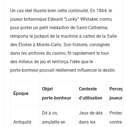
Un cas réel illustre bien cette continuité. En 1864, le
joueur britannique Edward “Lucky” Whitaker, connu
pour porter un petit médaillon de Saint‑Catherine,
remporta le jackpot de la machine à cartes de la Salle
des Étoiles à Monte‑Carlo. Son histoire, consignée
dans les archives du casino, fit rapidement le tour
des milieux de jeu et renforça l’idée que le
porte‑bonheur pouvait réellement influencer le destin.
Objet
Contexte
Percepti
Époque
porte‑bonheur
d’utilisation
joueur
Dé à os,
Jeux de dés
Protecti
Antiquité
amulette en
dans les
contre la