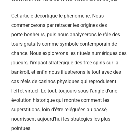
Cet article décortique le phénomène. Nous
commencerons par retracer les origines des
porte‑bonheurs, puis nous analyserons le rôle des
tours gratuits comme symbole contemporain de
chance. Nous explorerons les rituels numériques des
joueurs, l’impact stratégique des free spins sur la
bankroll, et enfin nous illustrerons le tout avec des
cas réels de casinos physiques qui reproduisent
l’effet virtuel. Le tout, toujours sous l’angle d’une
évolution historique qui montre comment les
superstitions, loin d’être reléguées au passé,
nourrissent aujourd’hui les stratégies les plus
pointues.