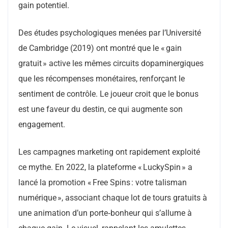
gain potentiel.
Des études psychologiques menées par l’Université
de Cambridge (2019) ont montré que le « gain
gratuit » active les mêmes circuits dopaminergiques
que les récompenses monétaires, renforçant le
sentiment de contrôle. Le joueur croit que le bonus
est une faveur du destin, ce qui augmente son
engagement.
Les campagnes marketing ont rapidement exploité
ce mythe. En 2022, la plateforme « LuckySpin » a
lancé la promotion « Free Spins : votre talisman
numérique », associant chaque lot de tours gratuits à
une animation d’un porte‑bonheur qui s’allume à