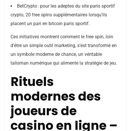
BetCrypto : pour les adeptes du site paris sportif
crypto, 20 free spins supplémentaires lorsqu’ils
placent un pari en bitcoin paris sportif.
Ces initiatives montrent comment le free spin, loin
d’être un simple outil marketing, s’est transformé en
un symbole moderne de chance, un véritable
talisman numérique qui alimente la stratégie de jeu.
Rituels
modernes des
joueurs de
casino en ligne –