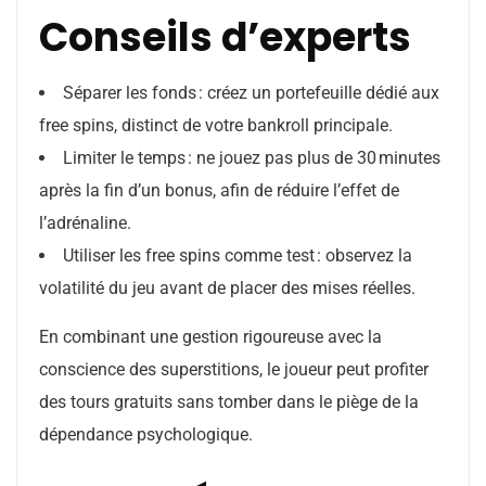
Conseils d’experts
Séparer les fonds : créez un portefeuille dédié aux
free spins, distinct de votre bankroll principale.
Limiter le temps : ne jouez pas plus de 30 minutes
après la fin d’un bonus, afin de réduire l’effet de
l’adrénaline.
Utiliser les free spins comme test : observez la
volatilité du jeu avant de placer des mises réelles.
En combinant une gestion rigoureuse avec la
conscience des superstitions, le joueur peut profiter
des tours gratuits sans tomber dans le piège de la
dépendance psychologique.