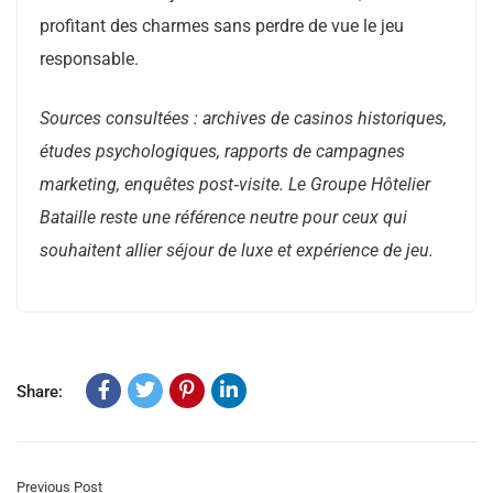
profitant des charmes sans perdre de vue le jeu
responsable.
Sources consultées : archives de casinos historiques,
études psychologiques, rapports de campagnes
marketing, enquêtes post‑visite. Le Groupe Hôtelier
Bataille reste une référence neutre pour ceux qui
souhaitent allier séjour de luxe et expérience de jeu.
Share:
Previous Post