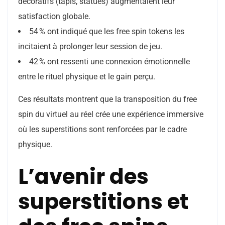
décoratifs (tapis, statues) augmentaient leur
satisfaction globale.
54 % ont indiqué que les free spin tokens les
incitaient à prolonger leur session de jeu.
42 % ont ressenti une connexion émotionnelle
entre le rituel physique et le gain perçu.
Ces résultats montrent que la transposition du free
spin du virtuel au réel crée une expérience immersive
où les superstitions sont renforcées par le cadre
physique.
L’avenir des
superstitions et