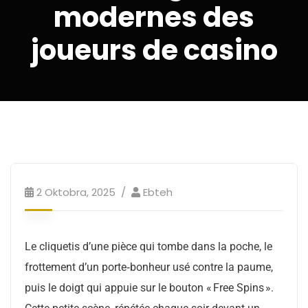
modernes des
joueurs de casino
2 Oktobra, 2025
Ebteh
Le cliquetis d’une pièce qui tombe dans la poche, le
frottement d’un porte‑bonheur usé contre la paume,
puis le doigt qui appuie sur le bouton « Free Spins ».