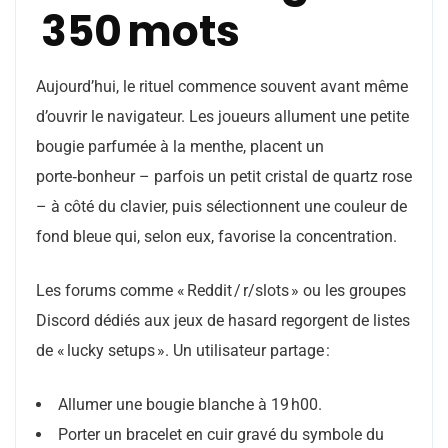
350 mots
Aujourd’hui, le rituel commence souvent avant même
d’ouvrir le navigateur. Les joueurs allument une petite
bougie parfumée à la menthe, placent un
porte‑bonheur – parfois un petit cristal de quartz rose
– à côté du clavier, puis sélectionnent une couleur de
fond bleue qui, selon eux, favorise la concentration.
Les forums comme « Reddit / r/slots » ou les groupes
Discord dédiés aux jeux de hasard regorgent de listes
de « lucky setups ». Un utilisateur partage :
Allumer une bougie blanche à 19 h00.
Porter un bracelet en cuir gravé du symbole du