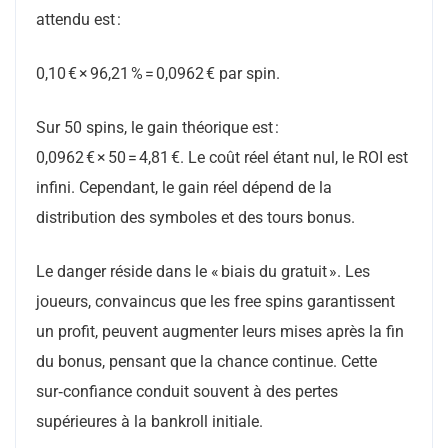
attendu est :
0,10 € × 96,21 % = 0,0962 € par spin.
Sur 50 spins, le gain théorique est :
0,0962 € × 50 = 4,81 €. Le coût réel étant nul, le ROI est
infini. Cependant, le gain réel dépend de la
distribution des symboles et des tours bonus.
Le danger réside dans le « biais du gratuit ». Les
joueurs, convaincus que les free spins garantissent
un profit, peuvent augmenter leurs mises après la fin
du bonus, pensant que la chance continue. Cette
sur‑confiance conduit souvent à des pertes
supérieures à la bankroll initiale.