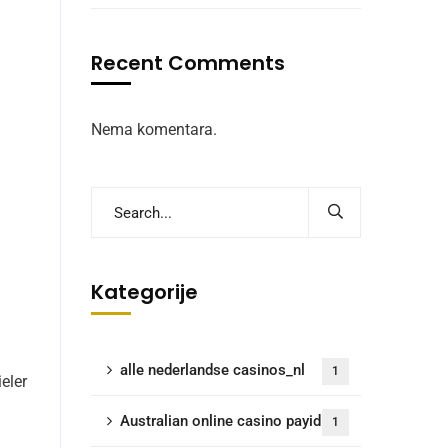
Recent Comments
Nema komentara.
Kategorije
alle nederlandse casinos_nl
1
eler
Australian online casino payid
1