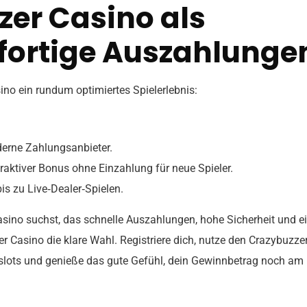
zer Casino als
sofortige Auszahlunge
o ein rundum optimiertes Spielerlebnis:
derne Zahlungsanbieter.
raktiver Bonus ohne Einzahlung für neue Spieler.
is zu Live‑Dealer‑Spielen.
ino suchst, das schnelle Auszahlungen, hohe Sicherheit und e
er Casino die klare Wahl. Registriere dich, nutze den Crazybuzze
sslots und genieße das gute Gefühl, dein Gewinnbetrag noch am