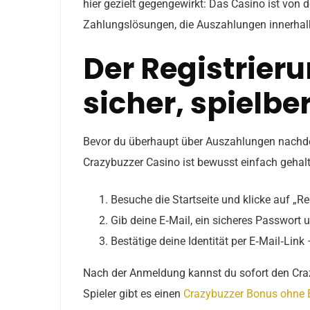
hier gezielt gegengewirkt: Das Casino ist von
Zahlungslösungen, die Auszahlungen innerhal
Der Registrier
sicher, spielber
Bevor du überhaupt über Auszahlungen nachden
Crazybuzzer Casino ist bewusst einfach gehal
Besuche die Startseite und klicke auf „Reg
Gib deine E‑Mail, ein sicheres Passwort 
Bestätige deine Identität per E‑Mail‑Link
Nach der Anmeldung kannst du sofort den Cra
Spieler gibt es einen
Crazybuzzer Bonus ohne 