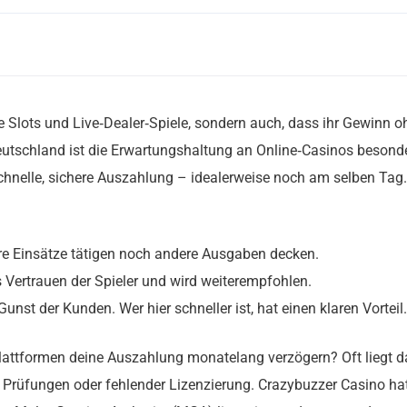
e Slots und Live‑Dealer‑Spiele, sondern auch, dass ihr Gewinn o
eutschland ist die Erwartungshaltung an Online‑Casinos besond
schnelle, sichere Auszahlung – idealerweise noch am selben Tag.
re Einsätze tätigen noch andere Ausgaben decken.
s Vertrauen der Spieler und wird weiterempfohlen.
nst der Kunden. Wer hier schneller ist, hat einen klaren Vorteil.
attformen deine Auszahlung monatelang verzögern? Oft liegt d
n Prüfungen oder fehlender Lizenzierung. Crazybuzzer Casino ha