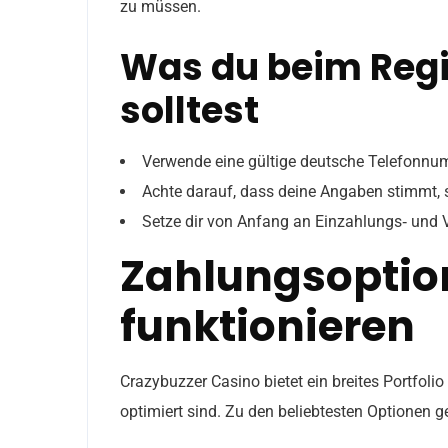
zu müssen.
Was du beim Regi
solltest
Verwende eine gültige deutsche Telefonnumm
Achte darauf, dass deine Angaben stimmt, 
Setze dir von Anfang an Einzahlungs‑ und V
Zahlungsoption
funktionieren
Crazybuzzer Casino bietet ein breites Portfoli
optimiert sind. Zu den beliebtesten Optionen g