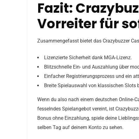
Fazit: Crazybuz
Vorreiter für 
Zusammengefasst bietet das Crazybuzzer Casin
Lizenzierte Sicherheit dank MGA‑Lizenz.
Blitzschnelle Ein- und Auszahlung über mo
Einfacher Registrierungsprozess und ein att
Breite Spielauswahl von klassischen Slots b
Wenn du also nach einem deutschen Online‑Cas
fesselndes Spielangebot vereint, ist Crazybuzz
Bonus ohne Einzahlung, spiele deine Liebling
selben Tag auf deinem Konto zu sehen.