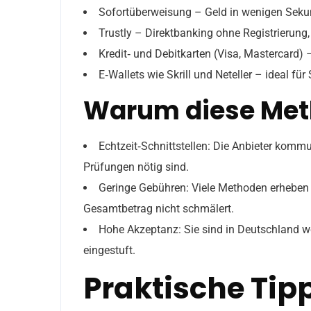
Sofortüberweisung – Geld in wenigen Seku
Trustly – Direktbanking ohne Registrierung
Kredit‑ und Debitkarten (Visa, Mastercard)
E‑Wallets wie Skrill und Neteller – ideal für 
Warum diese Meth
Echtzeit‑Schnittstellen: Die Anbieter komm
Prüfungen nötig sind.
Geringe Gebühren: Viele Methoden erheben 
Gesamtbetrag nicht schmälert.
Hohe Akzeptanz: Sie sind in Deutschland we
eingestuft.
Praktische Tipp