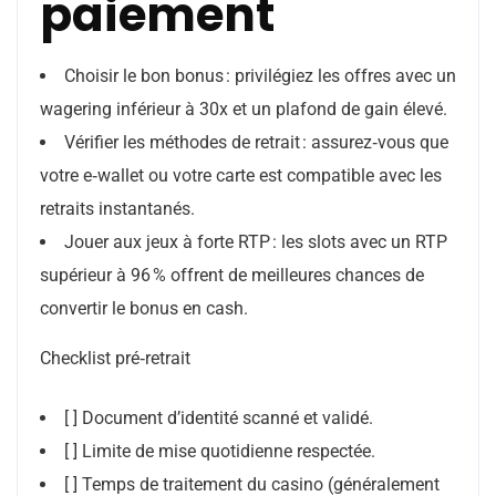
paiement
Choisir le bon bonus : privilégiez les offres avec un
wagering inférieur à 30x et un plafond de gain élevé.
Vérifier les méthodes de retrait : assurez‑vous que
votre e‑wallet ou votre carte est compatible avec les
retraits instantanés.
Jouer aux jeux à forte RTP : les slots avec un RTP
supérieur à 96 % offrent de meilleures chances de
convertir le bonus en cash.
Checklist pré‑retrait
[ ] Document d’identité scanné et validé.
[ ] Limite de mise quotidienne respectée.
[ ] Temps de traitement du casino (généralement