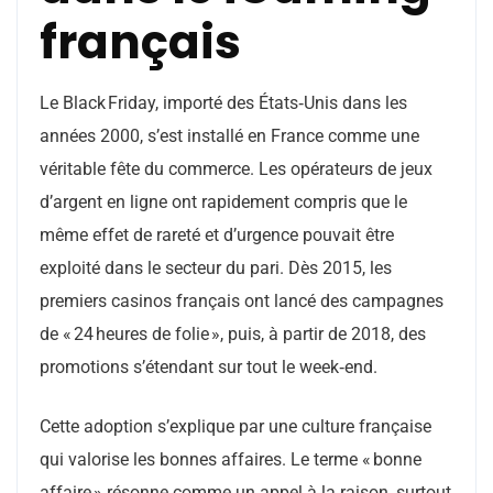
français
Le Black Friday, importé des États‑Unis dans les
années 2000, s’est installé en France comme une
véritable fête du commerce. Les opérateurs de jeux
d’argent en ligne ont rapidement compris que le
même effet de rareté et d’urgence pouvait être
exploité dans le secteur du pari. Dès 2015, les
premiers casinos français ont lancé des campagnes
de « 24 heures de folie », puis, à partir de 2018, des
promotions s’étendant sur tout le week‑end.
Cette adoption s’explique par une culture française
qui valorise les bonnes affaires. Le terme « bonne
affaire » résonne comme un appel à la raison, surtout