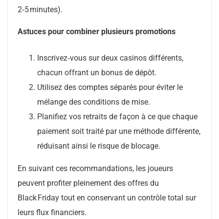
2‑5 minutes).
Astuces pour combiner plusieurs promotions
Inscrivez‑vous sur deux casinos différents,
chacun offrant un bonus de dépôt.
Utilisez des comptes séparés pour éviter le
mélange des conditions de mise.
Planifiez vos retraits de façon à ce que chaque
paiement soit traité par une méthode différente,
réduisant ainsi le risque de blocage.
En suivant ces recommandations, les joueurs
peuvent profiter pleinement des offres du
Black Friday tout en conservant un contrôle total sur
leurs flux financiers.