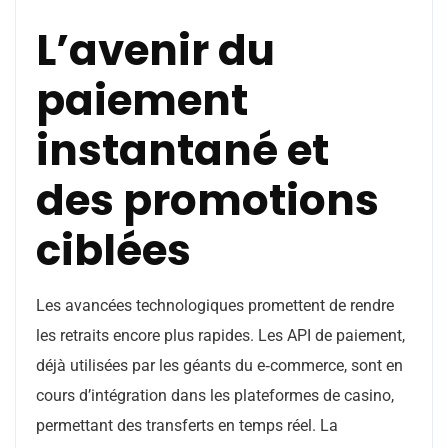
L’avenir du
paiement
instantané et
des promotions
ciblées
Les avancées technologiques promettent de rendre
les retraits encore plus rapides. Les API de paiement,
déjà utilisées par les géants du e‑commerce, sont en
cours d’intégration dans les plateformes de casino,
permettant des transferts en temps réel. La