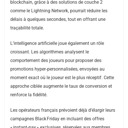
blockchain, grâce à des solutions de couche 2
comme le Lightning Network, pourrait réduire les
délais à quelques secondes, tout en offrant une
traçabilité totale.
L’intelligence artificielle joue également un rôle
croissant. Les algorithmes analysent le
comportement des joueurs pour proposer des
promotions hyper‑personnalisées, envoyées au
moment exact où le joueur est le plus réceptif. Cette
approche ciblée augmente le taux de conversion et
renforce la fidélité.
Les opérateurs français prévoient déjà d’élargir leurs
campagnes Black Friday en incluant des offres
« instant‑pay » exclusives, réservées aux membres