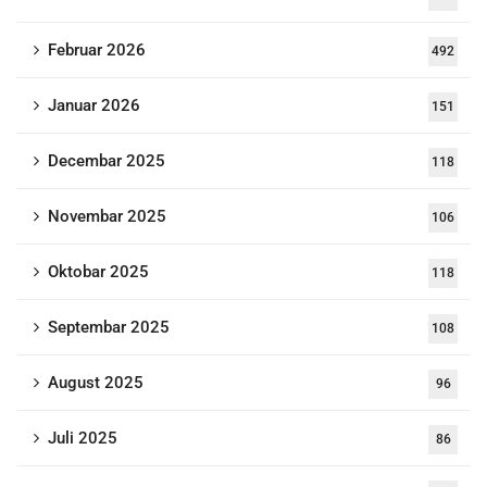
Februar 2026
492
Januar 2026
151
Decembar 2025
118
Novembar 2025
106
Oktobar 2025
118
Septembar 2025
108
August 2025
96
Juli 2025
86