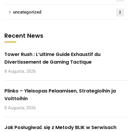
uncategorized
2
Recent News
Tower Rush : L’ultime Guide Exhaustif du
Divertissement de Gaming Tactique
8 Augusta, 2026
Plinko – Yleisopas Pelaamisen, Strategioihin ja
Voittoihin
8 Augusta, 2026
Jak Posługiwać się z Metody BLIK w Serwisach