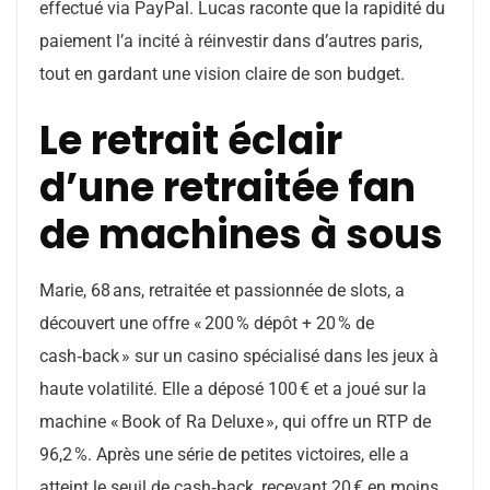
effectué via PayPal. Lucas raconte que la rapidité du
paiement l’a incité à réinvestir dans d’autres paris,
tout en gardant une vision claire de son budget.
Le retrait éclair
d’une retraitée fan
de machines à sous
Marie, 68 ans, retraitée et passionnée de slots, a
découvert une offre « 200 % dépôt + 20 % de
cash‑back » sur un casino spécialisé dans les jeux à
haute volatilité. Elle a déposé 100 € et a joué sur la
machine « Book of Ra Deluxe », qui offre un RTP de
96,2 %. Après une série de petites victoires, elle a
atteint le seuil de cash‑back, recevant 20 € en moins