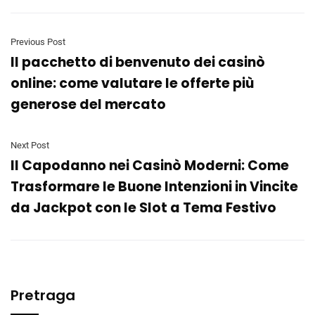
Previous Post
Il pacchetto di benvenuto dei casinò
online: come valutare le offerte più
generose del mercato
Next Post
Il Capodanno nei Casinò Moderni: Come
Trasformare le Buone Intenzioni in Vincite
da Jackpot con le Slot a Tema Festivo
Pretraga