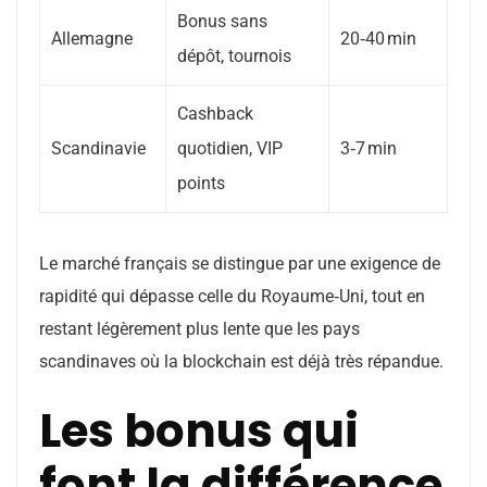
Bonus sans
Allemagne
20‑40 min
dépôt, tournois
Cashback
Scandinavie
quotidien, VIP
3‑7 min
points
Le marché français se distingue par une exigence de
rapidité qui dépasse celle du Royaume‑Uni, tout en
restant légèrement plus lente que les pays
scandinaves où la blockchain est déjà très répandue.
Les bonus qui
font la différence