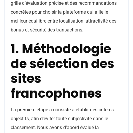
grille d’évaluation précise et des recommandations
concrètes pour choisir la plateforme qui allie le
meilleur équilibre entre localisation, attractivité des
bonus et sécurité des transactions.
1. Méthodologie
de sélection des
sites
francophones
La première étape a consisté à établir des critères
objectifs, afin d’éviter toute subjectivité dans le
classement. Nous avons d’abord évalué la