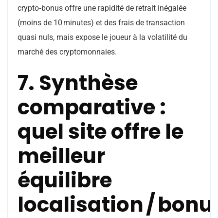
crypto‑bonus offre une rapidité de retrait inégalée
(moins de 10 minutes) et des frais de transaction
quasi nuls, mais expose le joueur à la volatilité du
marché des cryptomonnaies.
7. Synthèse
comparative :
quel site offre le
meilleur
équilibre
localisation / bonus