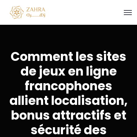
Comment les sites
de jeux en ligne
francophones
allient localisation,
bonus attractifs et
sécurité des