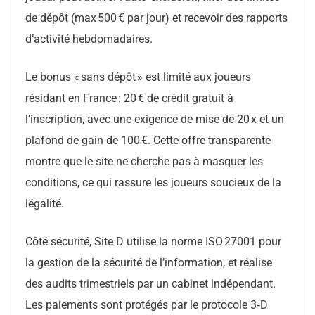
de dépôt (max 500 € par jour) et recevoir des rapports
d’activité hebdomadaires.
Le bonus « sans dépôt » est limité aux joueurs
résidant en France : 20 € de crédit gratuit à
l’inscription, avec une exigence de mise de 20 x et un
plafond de gain de 100 €. Cette offre transparente
montre que le site ne cherche pas à masquer les
conditions, ce qui rassure les joueurs soucieux de la
légalité.
Côté sécurité, Site D utilise la norme ISO 27001 pour
la gestion de la sécurité de l’information, et réalise
des audits trimestriels par un cabinet indépendant.
Les paiements sont protégés par le protocole 3‑D