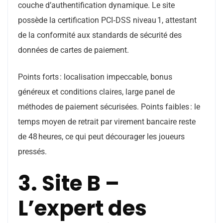
couche d’authentification dynamique. Le site
possède la certification PCI‑DSS niveau 1, attestant
de la conformité aux standards de sécurité des
données de cartes de paiement.
Points forts : localisation impeccable, bonus
généreux et conditions claires, large panel de
méthodes de paiement sécurisées. Points faibles : le
temps moyen de retrait par virement bancaire reste
de 48 heures, ce qui peut décourager les joueurs
pressés.
3. Site B –
L’expert des