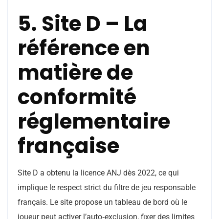
5. Site D – La
référence en
matière de
conformité
réglementaire
française
Site D a obtenu la licence ANJ dès 2022, ce qui
implique le respect strict du filtre de jeu responsable
français. Le site propose un tableau de bord où le
joueur peut activer l’auto‑exclusion, fixer des limites