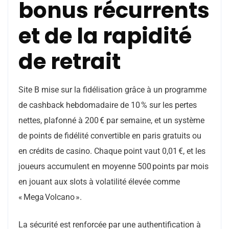
bonus récurrents
et de la rapidité
de retrait
Site B mise sur la fidélisation grâce à un programme
de cashback hebdomadaire de 10 % sur les pertes
nettes, plafonné à 200 € par semaine, et un système
de points de fidélité convertible en paris gratuits ou
en crédits de casino. Chaque point vaut 0,01 €, et les
joueurs accumulent en moyenne 500 points par mois
en jouant aux slots à volatilité élevée comme
« Mega Volcano ».
La sécurité est renforcée par une authentification à