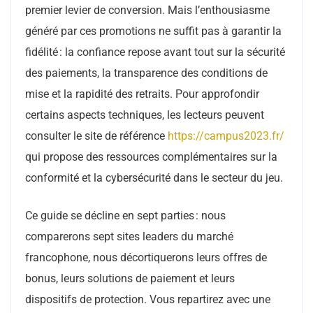
premier levier de conversion. Mais l’enthousiasme
généré par ces promotions ne suffit pas à garantir la
fidélité : la confiance repose avant tout sur la sécurité
des paiements, la transparence des conditions de
mise et la rapidité des retraits. Pour approfondir
certains aspects techniques, les lecteurs peuvent
consulter le site de référence
https://campus2023.fr/
qui propose des ressources complémentaires sur la
conformité et la cybersécurité dans le secteur du jeu.
Ce guide se décline en sept parties : nous
comparerons sept sites leaders du marché
francophone, nous décortiquerons leurs offres de
bonus, leurs solutions de paiement et leurs
dispositifs de protection. Vous repartirez avec une