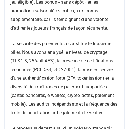
jeu éligible). Les bonus « sans dépôt » et les
promotions saisonnières ont reçu un bonus
supplémentaire, car ils témoignent d’une volonté
d’attirer les joueurs français de façon récurrente.
La sécurité des paiements a constitué le troisième
pilier. Nous avons analysé le niveau de cryptage
(TLS 1.3, 256‑bit AES), la présence de certifications
reconnues (PCI‑DSS, ISO 27001), la mise en œuvre
d’une authentification forte (2FA, tokenisation) et la
diversité des méthodes de paiement supportées
(cartes bancaires, e‑wallets, crypto‑actifs, paiement
mobile). Les audits indépendants et la fréquence des
tests de pénétration ont également été vérifiés.
Le processus de test a suivi un scénario standard :