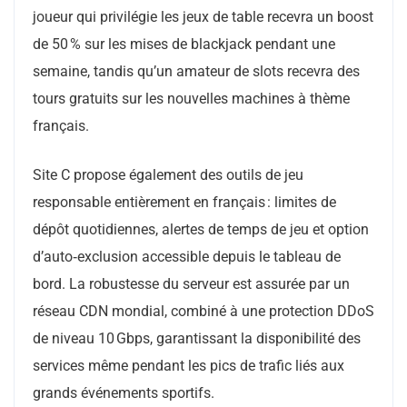
joueur qui privilégie les jeux de table recevra un boost
de 50 % sur les mises de blackjack pendant une
semaine, tandis qu’un amateur de slots recevra des
tours gratuits sur les nouvelles machines à thème
français.
Site C propose également des outils de jeu
responsable entièrement en français : limites de
dépôt quotidiennes, alertes de temps de jeu et option
d’auto‑exclusion accessible depuis le tableau de
bord. La robustesse du serveur est assurée par un
réseau CDN mondial, combiné à une protection DDoS
de niveau 10 Gbps, garantissant la disponibilité des
services même pendant les pics de trafic liés aux
grands événements sportifs.