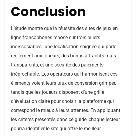
Conclusion
L’étude montre que la réussite des sites de jeux en
ligne francophones repose sur trois piliers
indissociables : une localisation soignée qui parle
réellement aux joueurs, des bonus attractifs mais
transparents, et une sécurité des paiements
irréprochable. Les opérateurs qui harmonisent ces
éléments voient leurs taux de conversion grimper,
tandis que les joueurs disposent d’une grille
d’évaluation claire pour choisir la plateforme qui
correspond le mieux à leurs attentes. En appliquant
les critères présentés dans ce guide, chaque lecteur
pourra identifier le site qui offre le meilleur