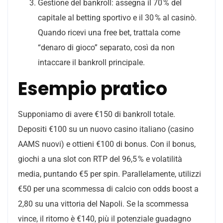
Gestione del bankroll: assegna il 70 % del
capitale al betting sportivo e il 30 % al casinò.
Quando ricevi una free bet, trattala come
“denaro di gioco” separato, così da non
intaccare il bankroll principale.
Esempio pratico
Supponiamo di avere €150 di bankroll totale.
Depositi €100 su un nuovo casino italiano (casino
AAMS nuovi) e ottieni €100 di bonus. Con il bonus,
giochi a una slot con RTP del 96,5 % e volatilità
media, puntando €5 per spin. Parallelamente, utilizzi
€50 per una scommessa di calcio con odds boost a
2,80 su una vittoria del Napoli. Se la scommessa
vince, il ritorno è €140, più il potenziale guadagno