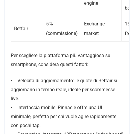
engine
boo
5 %
Exchange
15 %
Betfair
(commissione)
market
free
Per scegliere la piattaforma più vantaggiosa su
smartphone, considera questi fattori:
Velocità di aggiornamento: le quote di Betfair si
aggiornano in tempo reale, ideale per scommesse
live.
Interfaccia mobile: Pinnacle offre una UI
minimale, perfetta per chi vuole agire rapidamente
con pochi tap.