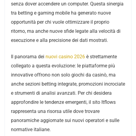
senza dover accendere un computer. Questa sinergia
tra betting e gaming mobile ha generato nuove
opportunità per chi vuole ottimizzare il proprio
ritorno, ma anche nuove sfide legate alla velocità di
esecuzione e alla precisione dei dati mostrati.
Il panorama dei
nuovi casino 2026
è strettamente
collegato a questa evoluzione: le piattaforme più
innovative offrono non solo giochi da casinò, ma
anche sezioni betting integrate, promozioni incrociate
e strumenti di analisi avanzati. Per chi desidera
approfondire le tendenze emergenti, il sito Itflows
rappresenta una risorsa utile dove trovare
panoramiche aggiornate sui nuovi operatori e sulle
normative italiane.