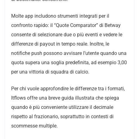
Molte app includono strumenti integrati per il
confronto rapido: il “Quote Comparator” di Betway
consente di selezionare due o più eventi e vedere le
differenze di payout in tempo reale. Inoltre, le
notifiche push possono avvisare l’utente quando una
quota supera una soglia predefinita, ad esempio 3,00
per una vittoria di squadra di calcio.
Per chi vuole approfondire le differenze tra i formati,
Itflows offre una breve guida illustrata che spiega
quando è più conveniente utilizzare il decimale
rispetto al frazionario, soprattutto in contesti di
scommesse multiple.