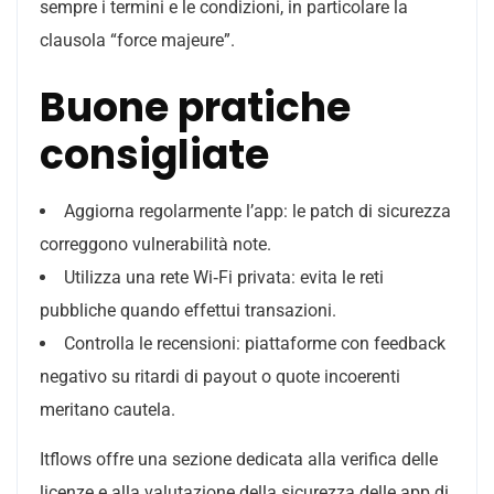
sempre i termini e le condizioni, in particolare la
clausola “force majeure”.
Buone pratiche
consigliate
Aggiorna regolarmente l’app: le patch di sicurezza
correggono vulnerabilità note.
Utilizza una rete Wi‑Fi privata: evita le reti
pubbliche quando effettui transazioni.
Controlla le recensioni: piattaforme con feedback
negativo su ritardi di payout o quote incoerenti
meritano cautela.
Itflows offre una sezione dedicata alla verifica delle
licenze e alla valutazione della sicurezza delle app di