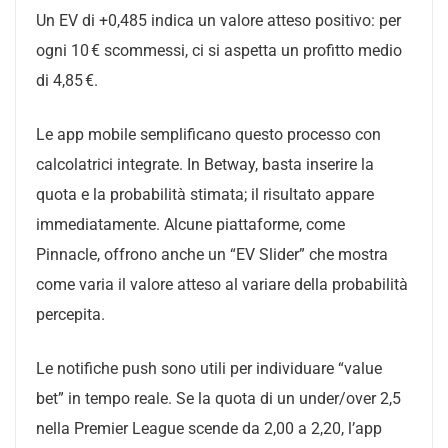
Un EV di +0,485 indica un valore atteso positivo: per
ogni 10 € scommessi, ci si aspetta un profitto medio
di 4,85 €.
Le app mobile semplificano questo processo con
calcolatrici integrate. In Betway, basta inserire la
quota e la probabilità stimata; il risultato appare
immediatamente. Alcune piattaforme, come
Pinnacle, offrono anche un “EV Slider” che mostra
come varia il valore atteso al variare della probabilità
percepita.
Le notifiche push sono utili per individuare “value
bet” in tempo reale. Se la quota di un under/over 2,5
nella Premier League scende da 2,00 a 2,20, l’app