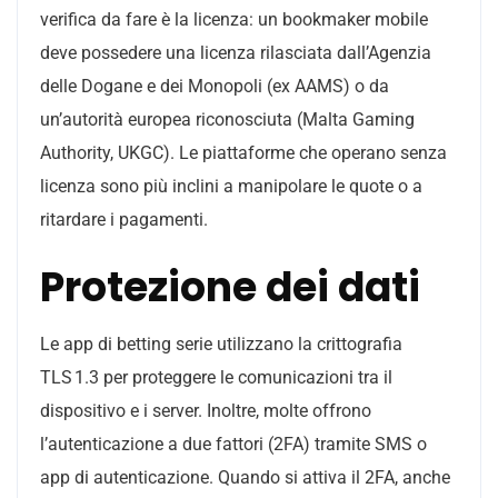
verifica da fare è la licenza: un bookmaker mobile
deve possedere una licenza rilasciata dall’Agenzia
delle Dogane e dei Monopoli (ex AAMS) o da
un’autorità europea riconosciuta (Malta Gaming
Authority, UKGC). Le piattaforme che operano senza
licenza sono più inclini a manipolare le quote o a
ritardare i pagamenti.
Protezione dei dati
Le app di betting serie utilizzano la crittografia
TLS 1.3 per proteggere le comunicazioni tra il
dispositivo e i server. Inoltre, molte offrono
l’autenticazione a due fattori (2FA) tramite SMS o
app di autenticazione. Quando si attiva il 2FA, anche