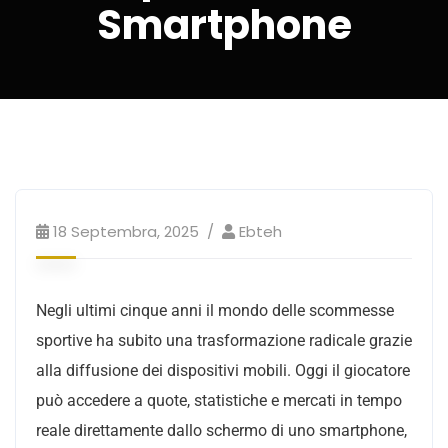
Smartphone
18 Septembra, 2025
Ebteh
Negli ultimi cinque anni il mondo delle scommesse
sportive ha subito una trasformazione radicale grazie
alla diffusione dei dispositivi mobili. Oggi il giocatore
può accedere a quote, statistiche e mercati in tempo
reale direttamente dallo schermo di uno smartphone,