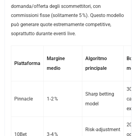
domanda/offerta degli scommettitori, con
commissioni fisse (solitamente 5 %). Questo modello
può generare quote estremamente competitive,
soprattutto durante eventi live.
Margine
Algoritmo
Bon
Piattaforma
medio
principale
mob
30 %
Sharp betting
Pinnacle
1‑2 %
cash
model
extr
20 %
Risk‑adjustment
10Bet
3‑4 %
odd