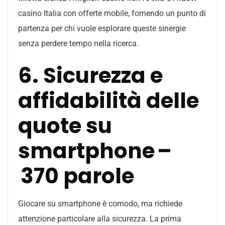
casino Italia con offerte mobile, fornendo un punto di
partenza per chi vuole esplorare queste sinergie
senza perdere tempo nella ricerca.
6. Sicurezza e
affidabilità delle
quote su
smartphone –
370 parole
Giocare su smartphone è comodo, ma richiede
attenzione particolare alla sicurezza. La prima