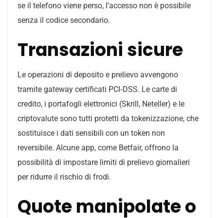
se il telefono viene perso, l’accesso non è possibile
senza il codice secondario.
Transazioni sicure
Le operazioni di deposito e prelievo avvengono
tramite gateway certificati PCI‑DSS. Le carte di
credito, i portafogli elettronici (Skrill, Neteller) e le
criptovalute sono tutti protetti da tokenizzazione, che
sostituisce i dati sensibili con un token non
reversibile. Alcune app, come Betfair, offrono la
possibilità di impostare limiti di prelievo giornalieri
per ridurre il rischio di frodi.
Quote manipolate o