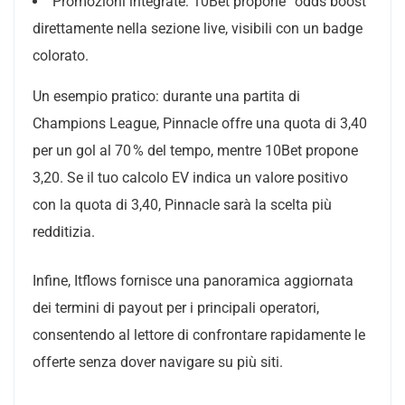
Promozioni integrate: 10Bet propone “odds boost”
direttamente nella sezione live, visibili con un badge
colorato.
Un esempio pratico: durante una partita di
Champions League, Pinnacle offre una quota di 3,40
per un gol al 70 % del tempo, mentre 10Bet propone
3,20. Se il tuo calcolo EV indica un valore positivo
con la quota di 3,40, Pinnacle sarà la scelta più
redditizia.
Infine, Itflows fornisce una panoramica aggiornata
dei termini di payout per i principali operatori,
consentendo al lettore di confrontare rapidamente le
offerte senza dover navigare su più siti.