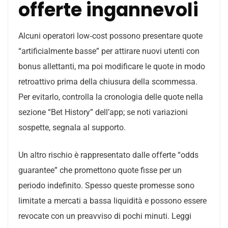
offerte ingannevoli
Alcuni operatori low‑cost possono presentare quote
“artificialmente basse” per attirare nuovi utenti con
bonus allettanti, ma poi modificare le quote in modo
retroattivo prima della chiusura della scommessa.
Per evitarlo, controlla la cronologia delle quote nella
sezione “Bet History” dell’app; se noti variazioni
sospette, segnala al supporto.
Un altro rischio è rappresentato dalle offerte “odds
guarantee” che promettono quote fisse per un
periodo indefinito. Spesso queste promesse sono
limitate a mercati a bassa liquidità e possono essere
revocate con un preavviso di pochi minuti. Leggi