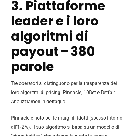
3. Piattaforme
leader e i loro
algoritmi di
payout – 380
parole
Tre operatori si distinguono per la trasparenza dei
loro algoritmi di pricing: Pinnacle, 10Bet e Betfair.
Analizziamoli in dettaglio.
Pinnacle è noto per le margini ridotti (spesso intorno
all’1‑2 %). Il suo algoritmo si basa su un modello di