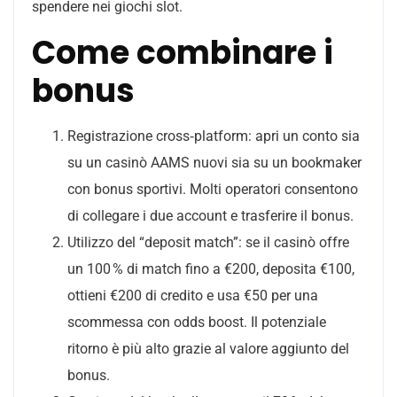
spendere nei giochi slot.
Come combinare i
bonus
Registrazione cross‑platform: apri un conto sia
su un casinò AAMS nuovi sia su un bookmaker
con bonus sportivi. Molti operatori consentono
di collegare i due account e trasferire il bonus.
Utilizzo del “deposit match”: se il casinò offre
un 100 % di match fino a €200, deposita €100,
ottieni €200 di credito e usa €50 per una
scommessa con odds boost. Il potenziale
ritorno è più alto grazie al valore aggiunto del
bonus.