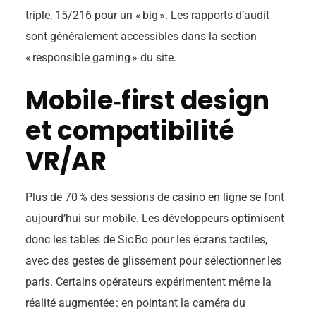
triple, 15/216 pour un « big ». Les rapports d’audit
sont généralement accessibles dans la section
« responsible gaming » du site.
Mobile‑first design
et compatibilité
VR/AR
Plus de 70 % des sessions de casino en ligne se font
aujourd’hui sur mobile. Les développeurs optimisent
donc les tables de Sic Bo pour les écrans tactiles,
avec des gestes de glissement pour sélectionner les
paris. Certains opérateurs expérimentent même la
réalité augmentée : en pointant la caméra du