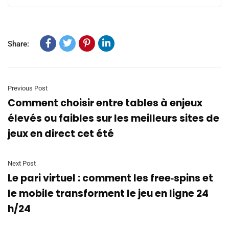
Share:
Previous Post
Comment choisir entre tables à enjeux
élevés ou faibles sur les meilleurs sites de
jeux en direct cet été
Next Post
Le pari virtuel : comment les free‑spins et
le mobile transforment le jeu en ligne 24
h/24