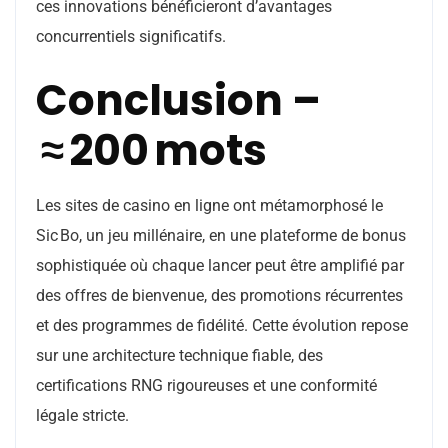
ces innovations bénéficieront d’avantages
concurrentiels significatifs.
Conclusion –
≈ 200 mots
Les sites de casino en ligne ont métamorphosé le
Sic Bo, un jeu millénaire, en une plateforme de bonus
sophistiquée où chaque lancer peut être amplifié par
des offres de bienvenue, des promotions récurrentes
et des programmes de fidélité. Cette évolution repose
sur une architecture technique fiable, des
certifications RNG rigoureuses et une conformité
légale stricte.