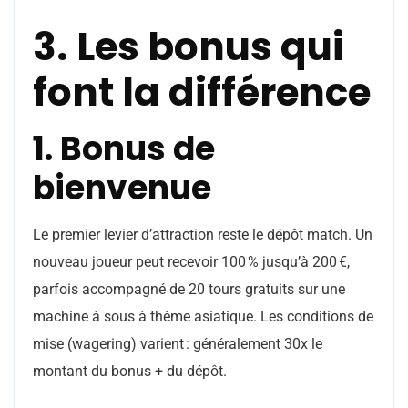
3. Les bonus qui
font la différence
1. Bonus de
bienvenue
Le premier levier d’attraction reste le dépôt match. Un
nouveau joueur peut recevoir 100 % jusqu’à 200 €,
parfois accompagné de 20 tours gratuits sur une
machine à sous à thème asiatique. Les conditions de
mise (wagering) varient : généralement 30x le
montant du bonus + du dépôt.