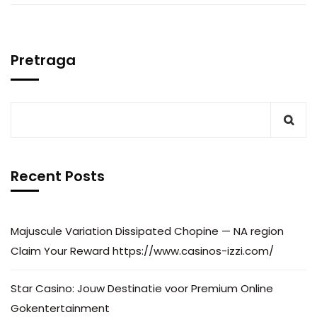
Pretraga
Recent Posts
Majuscule Variation Dissipated Chopine — NA region
Claim Your Reward https://www.casinos-izzi.com/
Star Casino: Jouw Destinatie voor Premium Online
Gokentertainment