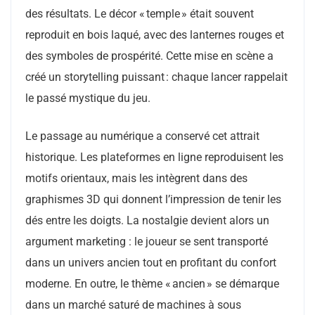
des résultats. Le décor « temple » était souvent
reproduit en bois laqué, avec des lanternes rouges et
des symboles de prospérité. Cette mise en scène a
créé un storytelling puissant : chaque lancer rappelait
le passé mystique du jeu.
Le passage au numérique a conservé cet attrait
historique. Les plateformes en ligne reproduisent les
motifs orientaux, mais les intègrent dans des
graphismes 3D qui donnent l’impression de tenir les
dés entre les doigts. La nostalgie devient alors un
argument marketing : le joueur se sent transporté
dans un univers ancien tout en profitant du confort
moderne. En outre, le thème « ancien » se démarque
dans un marché saturé de machines à sous