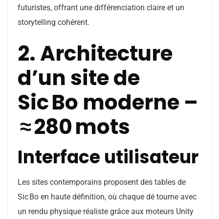
futuristes, offrant une différenciation claire et un
storytelling cohérent.
2. Architecture
d’un site de
Sic Bo moderne –
≈ 280 mots
Interface utilisateur
Les sites contemporains proposent des tables de
Sic Bo en haute définition, où chaque dé tourne avec
un rendu physique réaliste grâce aux moteurs Unity