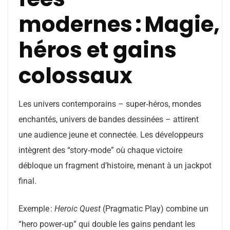
modernes : Magie,
héros et gains
colossaux
Les univers contemporains – super‑héros, mondes
enchantés, univers de bandes dessinées – attirent
une audience jeune et connectée. Les développeurs
intègrent des “story‑mode” où chaque victoire
débloque un fragment d’histoire, menant à un jackpot
final.
Exemple :
Heroic Quest
(Pragmatic Play) combine un
“hero power‑up” qui double les gains pendant les