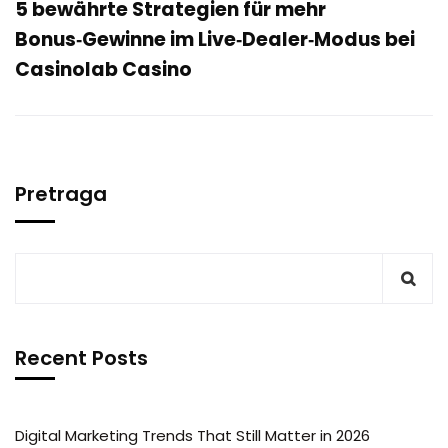
5 bewährte Strategien für mehr
Bonus‑Gewinne im Live‑Dealer‑Modus bei
Casinolab Casino
Pretraga
Recent Posts
Digital Marketing Trends That Still Matter in 2026