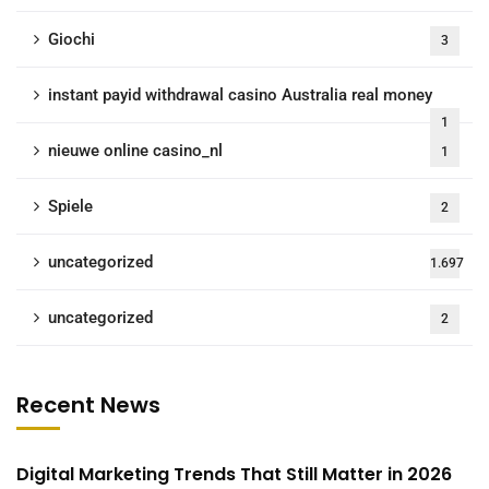
Giochi
3
instant payid withdrawal casino Australia real money
1
nieuwe online casino_nl
1
Spiele
2
uncategorized
1.697
uncategorized
2
Recent News
Digital Marketing Trends That Still Matter in 2026