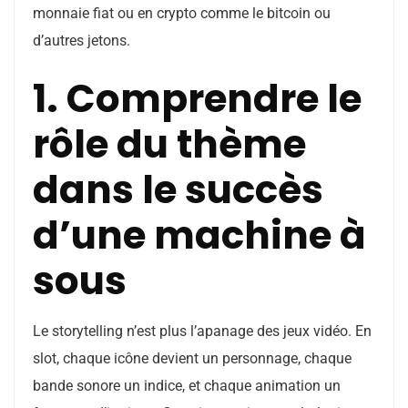
monnaie fiat ou en crypto comme le bitcoin ou
d’autres jetons.
1. Comprendre le
rôle du thème
dans le succès
d’une machine à
sous
Le storytelling n’est plus l’apanage des jeux vidéo. En
slot, chaque icône devient un personnage, chaque
bande sonore un indice, et chaque animation un