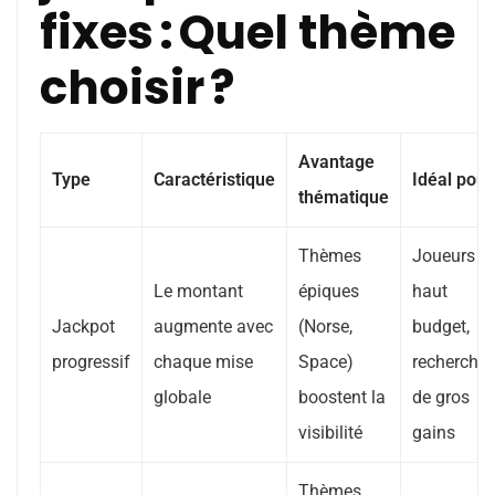
fixes : Quel thème
choisir ?
Avantage
Type
Caractéristique
Idéal pour
thématique
Thèmes
Joueurs à
Le montant
épiques
haut
Jackpot
augmente avec
(Norse,
budget,
progressif
chaque mise
Space)
recherche
globale
boostent la
de gros
visibilité
gains
Thèmes