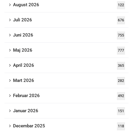
August 2026
122
Juli 2026
676
Juni 2026
755
Maj 2026
777
April 2026
365
Mart 2026
282
Februar 2026
492
Januar 2026
151
Decembar 2025
118