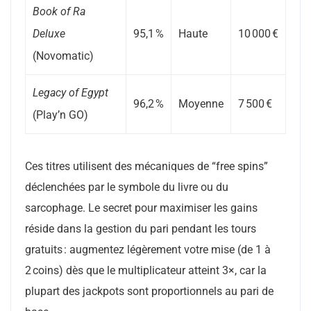
Book of Ra
Deluxe
95,1 %
Haute
10 000 €
(Novomatic)
Legacy of Egypt
96,2 %
Moyenne
7 500 €
(Play’n GO)
Ces titres utilisent des mécaniques de “free spins”
déclenchées par le symbole du livre ou du
sarcophage. Le secret pour maximiser les gains
réside dans la gestion du pari pendant les tours
gratuits : augmentez légèrement votre mise (de 1 à
2 coins) dès que le multiplicateur atteint 3×, car la
plupart des jackpots sont proportionnels au pari de