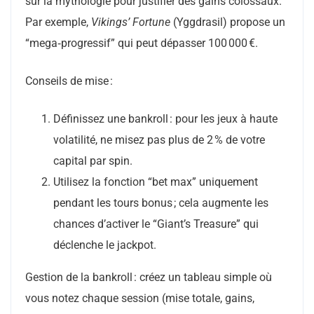
sur la mythologie pour justifier des gains colossaux.
Par exemple,
Vikings’ Fortune
(Yggdrasil) propose un
“mega‑progressif” qui peut dépasser 100 000 €.
Conseils de mise :
Définissez une bankroll : pour les jeux à haute
volatilité, ne misez pas plus de 2 % de votre
capital par spin.
Utilisez la fonction “bet max” uniquement
pendant les tours bonus ; cela augmente les
chances d’activer le “Giant’s Treasure” qui
déclenche le jackpot.
Gestion de la bankroll : créez un tableau simple où
vous notez chaque session (mise totale, gains,